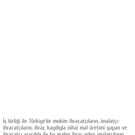
İş birliği ile Türkiye’de mukim ihracatçıların, imalatçı-
ihracatçıların, ihraç kaydıyla nihai mal üretimi yapan ve
ihracatçı aracılığı ile bu malını ihraç eden imalatçıların,