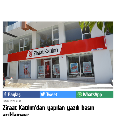
Eğitim
Medya
Politika
Dünya
Bilim
Kültür-sanat
Sağlık
Yazarlar
Künye
Paylaş
Tweet
WhatsApp
30.07.2025 13:41
İletişim
Ziraat Katılım'dan yapılan yazılı basın
A24 SOSYAL MEDYA
açıklaması: