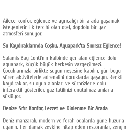
Ailece konfor, eğlence ve ayrıcalığı bir arada yaşamak
isteyenlerin ilk tercihi olan otel, dopdolu bir yaz
atmosferi sunuyor.
Su Kaydıraklarında Coşku, Aquapark’ta Sınırsız Eğlence!
Salamis Bay Conti’nin kalbinde yer alan eğlence dolu
aquapark, küçük büyük herkesin vazgeçilmezi.
Çocuklarınızla birlikte suyun neşesine kapılın, gün boyu
süren aktivitelerle adrenalini doruklarda yaşayın. Renkli
kaydıraklar, su oyun alanları ve sürprizlerle dolu
interaktif gösteriler, yaz tatilinizi unutulmaz anılarla
süslüyor.
Denize Sıfır Konfor, Lezzet ve Dinlenme Bir Arada
Deniz manzaralı, modern ve ferah odalarda güne huzurla
uyanın. Her damak zevkine hitap eden restoranlar, zengin