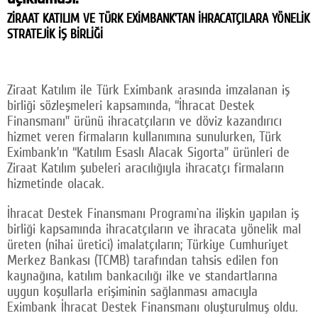
Facebook
ZİRAAT KATILIM VE TÜRK EXİMBANK’TAN İHRACATÇILARA YÖNELİK
STRATEJİK İŞ BİRLİĞİ
Twitter
Google Plus
Ziraat Katılım ile Türk Eximbank arasında imzalanan iş
birliği sözleşmeleri kapsamında, “İhracat Destek
© 2026 TÜM HAKLARI SAKLIDIR
Finansmanı” ürünü ihracatçıların ve döviz kazandırıcı
hizmet veren firmaların kullanımına sunulurken, Türk
Eximbank’ın “Katılım Esaslı Alacak Sigorta” ürünleri de
Ziraat Katılım şubeleri aracılığıyla ihracatçı firmaların
hizmetinde olacak.
İhracat Destek Finansmanı Programı`na ilişkin yapılan iş
birliği kapsamında ihracatçıların ve ihracata yönelik mal
üreten (nihai üretici) imalatçıların; Türkiye Cumhuriyet
Merkez Bankası (TCMB) tarafından tahsis edilen fon
kaynağına, katılım bankacılığı ilke ve standartlarına
uygun koşullarla erişiminin sağlanması amacıyla
Eximbank İhracat Destek Finansmanı oluşturulmuş oldu.