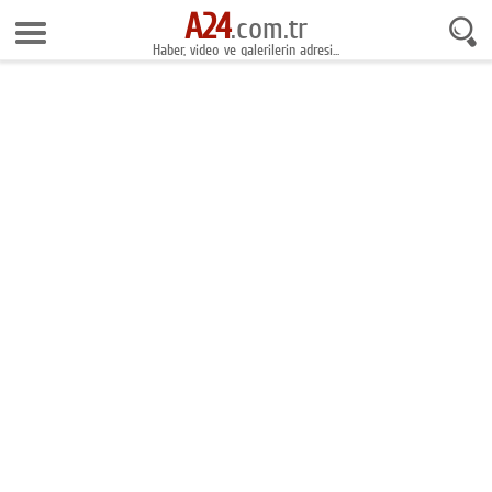
A24
7 Ağustos 2026 18:13:09
.com.tr
Haber, video ve galerilerin adresi...
Anasayfa
Foto Galeri
Gazeteler
Video Galeri
Gündem
Ekonomi
Yaşam
Magazin
Teknoloji
Spor