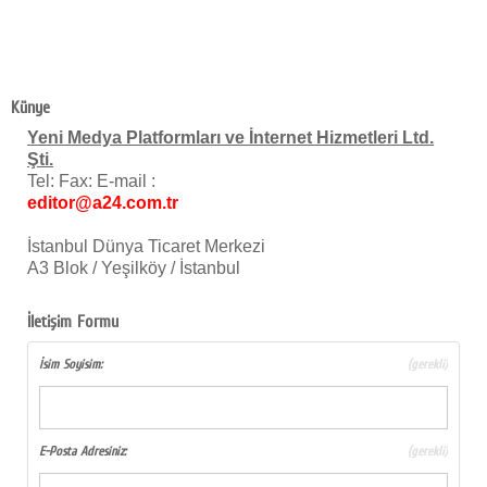
Eğitim
Medya
Künye
Politika
Yeni Medya Platformları ve İnternet Hizmetleri Ltd.
Şti.
Dünya
Tel: Fax: E-mail :
editor@a24.com.tr
Bilim
İstanbul Dünya Ticaret Merkezi
Kültür-sanat
A3 Blok / Yeşilköy / İstanbul
Sağlık
İletişim Formu
Yazarlar
İsim Soyisim
:
(gerekli)
Künye
İletişim
E-Posta Adresiniz
:
(gerekli)
A24 SOSYAL MEDYA