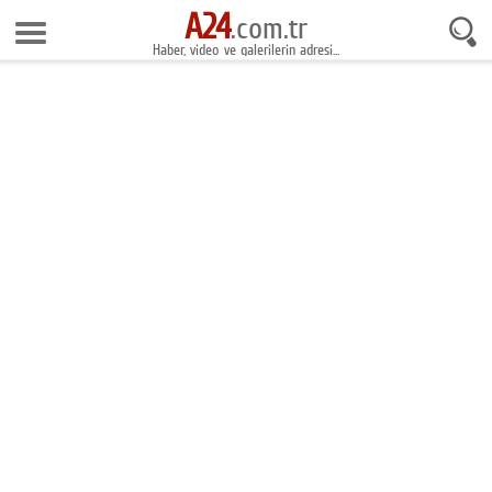
A24
8 Ağustos 2026 21:22:48
.com.tr
Haber, video ve galerilerin adresi...
Anasayfa
Foto Galeri
Gazeteler
Video Galeri
Gündem
Ekonomi
Yaşam
Magazin
Teknoloji
Spor