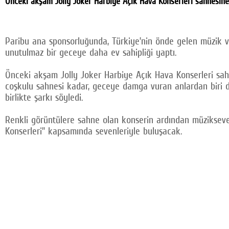
Önceki akşam Jolly Joker Harbiye Açık Hava Konserleri sahnesine çı
Paribu ana sponsorluğunda, Türkiye’nin önde gelen müzik ve
unutulmaz bir geceye daha ev sahipliği yaptı.
Önceki akşam Jolly Joker Harbiye Açık Hava Konserleri sahnes
coşkulu sahnesi kadar, geceye damga vuran anlardan biri de
birlikte şarkı söyledi.
Renkli görüntülere sahne olan konserin ardından müzikseverl
Konserleri” kapsamında sevenleriyle buluşacak.