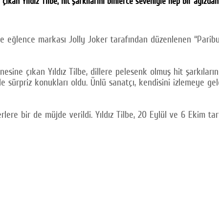
kan Yıldız Tilbe, hit şarkılarını binlerce seveniyle hep bir ağızdan
 eğlence markası Jolly Joker tarafından düzenlenen “Paribu 
ine çıkan Yıldız Tilbe, dillere pelesenk olmuş hit şarkılarını
 sürpriz konukları oldu. Ünlü sanatçı, kendisini izlemeye g
ere bir de müjde verildi. Yıldız Tilbe, 20 Eylül ve 6 Ekim ta