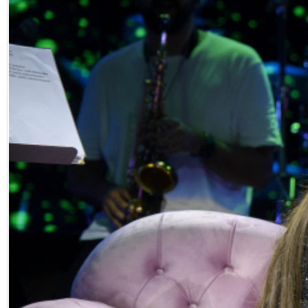
Eğitim
Medya
Politika
Dünya
Bilim
Kültür-sanat
Sağlık
Yazarlar
Künye
İletişim
A24 SOSYAL MEDYA