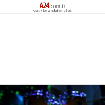
A24
.com.tr
Haber, video ve galerilerin adresi...