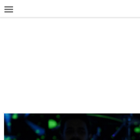
8 Ağustos 2026 3:34:52
Anasayfa
Foto Galeri
Gazeteler
Video Galeri
Gündem
Ekonomi
Yaşam
Magazin
Teknoloji
Spor