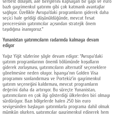
serbest dolaşım, aile bireylerini kapsayan bir yapı ve euro
bazlı gayrimenkul yatırımı gibi çok katmanlı avantajlar
sağlıyor. Özellikle Avrupa’daki programların giderek daha
seçici hale geldiği düşünüldüğünde, mevcut fırsat
penceresinin yatırımcılar açısından stratejik önem
taşıdığına inanıyoruz."
Yunanistan yatırımcıların radarında kalmaya devam
ediyor
Yağız Yiğit sözlerine şöyle devam ediyor: “Avrupa'daki
yatırım programlarının önemli bölümünde koşulların
giderek zorlaşması, yatırımcıların alternatif seçeneklere
yönelmesine neden oluyor. İspanya'nın Golden Visa
programını sonlandırması ve Portekiz'in gayrimenkul
yatırım seçeneğini kaldırması, mevcut programların
değerini daha da artırıyor. Bu süreçte Yunanistan,
yatırımcıların en çok ilgi gösterdiği ülkelerden biri olmayı
sürdürüyor. Bazı bölgelerde halen 250 bin euro
seviyesinden başlayan yatırımlarla programa dahil olmak
mümkün olurken, yatırımcılar gayrimenkul edinerek hem