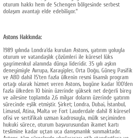
oturum hakkı hem de Schengen bölgesinde serbest
dolaşım avantajı elde edebiliyor.”
Astons Hakkında:
1989 yılında Londra’da kurulan Astons, yatırım yoluyla
oturum ve vatandaşlık çözümleri ile küresel lüks
gayrimenkul alanında dünya lideridir. 35 yılı aşkın
deneyimiyle Avrupa, Karayipler, Orta Doğu, Güney Pasifik
ve ABD dahil 15’ten fazla ülkenin resmi lisanslı program
ortağı olarak hizmet veren Astons, bugüne kadar 100’den
fazla ülkeden 10 binin üzerinde yüksek net değerli birey
ve ailesine toplamda 2,6 milyar doların üzerinde yatırım
sürecinde eşlik etmiştir. Şirket; Londra, Dubai, İstanbul,
Limasol, Atina, Malta ve Fort Lauderdale dahil 8 küresel
ofisi ve sertifikalı uzman kadrosuyla, mülk seçiminden
hukuki sürece, oturum başvurusundan ikamet kartı
teslimine kadar uçtan uca danışmanlık sunmaktadır.
Astons, tüm süreçlerde uluslararası etik standartlara ve