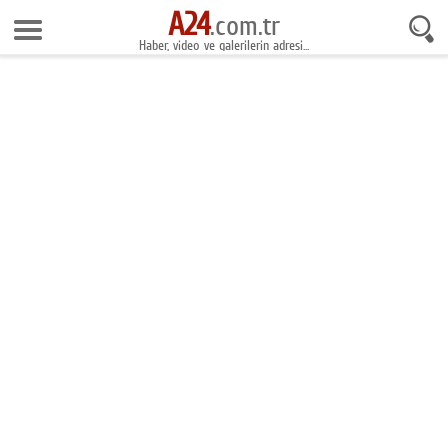
A24
7 Ağustos 2026 12:12:41
.com.tr
Haber, video ve galerilerin adresi...
Anasayfa
Foto Galeri
Gazeteler
Video Galeri
Gündem
Ekonomi
Yaşam
Magazin
Teknoloji
Spor