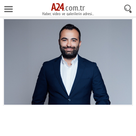
A24
9 Ağustos 2026 14:41:27
.com.tr
Haber, video ve galerilerin adresi...
Anasayfa
Foto Galeri
Gazeteler
Video Galeri
Gündem
Ekonomi
Yaşam
Magazin
Teknoloji
Spor