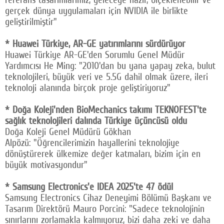
gerçek dünya uygulamaları için NVIDIA ile birlikte
geliştirilmiştir"
* Huawei Türkiye, AR-GE yatırımlarını sürdürüyor
Huawei Türkiye AR-GE'den Sorumlu Genel Müdür
Yardımcısı He Ming: "2010'dan bu yana yapay zeka, bulut
teknolojileri, büyük veri ve 5.5G dahil olmak üzere, ileri
teknoloji alanında birçok proje geliştiriyoruz"
* Doğa Koleji'nden BioMechanics takımı TEKNOFEST'te
sağlık teknolojileri dalında Türkiye üçüncüsü oldu
Doğa Koleji Genel Müdürü Gökhan
Alpözü: "Öğrencilerimizin hayallerini teknolojiye
dönüştürerek ülkemize değer katmaları, bizim için en
büyük motivasyondur"
* Samsung Electronics'e IDEA 2025'te 47 ödül
Samsung Electronics Cihaz Deneyimi Bölümü Başkanı ve
Tasarım Direktörü Mauro Porcini: "Sadece teknolojinin
sınırlarını zorlamakla kalmıyoruz, bizi daha zeki ve daha