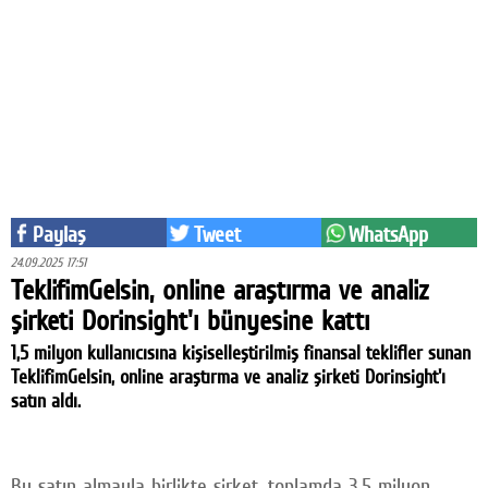
Eğitim
Medya
Politika
Dünya
Bilim
Paylaş
Tweet
WhatsApp
Kültür-sanat
24.09.2025 17:51
TeklifimGelsin, online araştırma ve analiz
Sağlık
şirketi Dorinsight'ı bünyesine kattı
Yazarlar
1,5 milyon kullanıcısına kişiselleştirilmiş finansal teklifler sunan
TeklifimGelsin, online araştırma ve analiz şirketi Dorinsight'ı
Künye
satın aldı.
İletişim
A24 SOSYAL MEDYA
Bu satın almayla birlikte şirket, toplamda 3,5 milyon