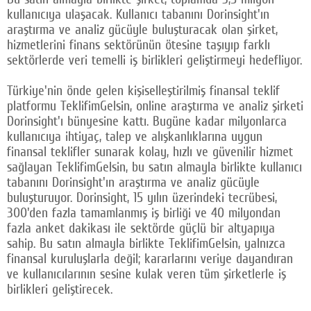
kullanıcıya ulaşacak. Kullanıcı tabanını Dorinsight'ın
Facebook
araştırma ve analiz gücüyle buluşturacak olan şirket,
hizmetlerini finans sektörünün ötesine taşıyıp farklı
Twitter
sektörlerde veri temelli iş birlikleri geliştirmeyi hedefliyor.
Google Plus
Türkiye'nin önde gelen kişiselleştirilmiş finansal teklif
© 2026 TÜM HAKLARI SAKLIDIR
platformu TeklifimGelsin, online araştırma ve analiz şirketi
Dorinsight'ı bünyesine kattı. Bugüne kadar milyonlarca
kullanıcıya ihtiyaç, talep ve alışkanlıklarına uygun
finansal teklifler sunarak kolay, hızlı ve güvenilir hizmet
sağlayan TeklifimGelsin, bu satın almayla birlikte kullanıcı
tabanını Dorinsight'ın araştırma ve analiz gücüyle
buluşturuyor. Dorinsight, 15 yılın üzerindeki tecrübesi,
300'den fazla tamamlanmış iş birliği ve 40 milyondan
fazla anket dakikası ile sektörde güçlü bir altyapıya
sahip. Bu satın almayla birlikte TeklifimGelsin, yalnızca
finansal kuruluşlarla değil; kararlarını veriye dayandıran
ve kullanıcılarının sesine kulak veren tüm şirketlerle iş
birlikleri geliştirecek.