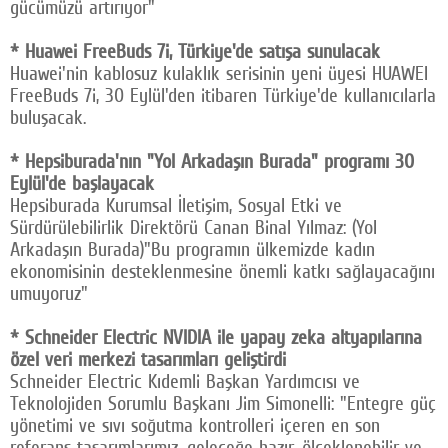
gücümüzü artırıyor"
* Huawei FreeBuds 7i, Türkiye'de satışa sunulacak
Huawei'nin kablosuz kulaklık serisinin yeni üyesi HUAWEI
FreeBuds 7i, 30 Eylül'den itibaren Türkiye'de kullanıcılarla
buluşacak.
* Hepsiburada'nın "Yol Arkadaşın Burada" programı 30
Eylül'de başlayacak
Hepsiburada Kurumsal İletişim, Sosyal Etki ve
Sürdürülebilirlik Direktörü Canan Binal Yılmaz: (Yol
Arkadaşın Burada)"Bu programın ülkemizde kadın
ekonomisinin desteklenmesine önemli katkı sağlayacağını
umuyoruz"
* Schneider Electric NVIDIA ile yapay zeka altyapılarına
özel veri merkezi tasarımları geliştirdi
Schneider Electric Kıdemli Başkan Yardımcısı ve
Teknolojiden Sorumlu Başkanı Jim Simonelli: "Entegre güç
yönetimi ve sıvı soğutma kontrolleri içeren en son
referans tasarımlarımız, geleceğe hazır, ölçeklenebilir ve