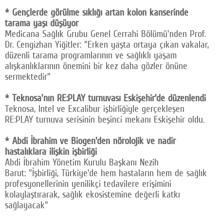
* Gençlerde görülme sıklığı artan kolon kanserinde
tarama yaşı düşüyor
Medicana Sağlık Grubu Genel Cerrahi Bölümü'nden Prof.
Dr. Cengizhan Yiğitler: "Erken yaşta ortaya çıkan vakalar,
düzenli tarama programlarının ve sağlıklı yaşam
alışkanlıklarının önemini bir kez daha gözler önüne
sermektedir"
* Teknosa'nın RE:PLAY turnuvası Eskişehir'de düzenlendi
Teknosa, Intel ve Excalibur işbirliğiyle gerçekleşen
RE:PLAY turnuva serisinin beşinci mekanı Eskişehir oldu.
* Abdi İbrahim ve Biogen'den nörolojik ve nadir
hastalıklara ilişkin işbirliği
Abdi İbrahim Yönetim Kurulu Başkanı Nezih
Barut: "İşbirliği, Türkiye'de hem hastaların hem de sağlık
profesyonellerinin yenilikçi tedavilere erişimini
kolaylaştırarak, sağlık ekosistemine değerli katkı
sağlayacak"