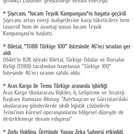
yenilikçi çözümler geliştirmeye devam edeceğiz"
* Şişecam, "Isıcam Teşvik Kampanyası"nı hayata geçirdi
Şişecam, artan enerji maliyetlerine karşı tüketicilere hem
tasarruf hem de avantaj sunan Isıcam Teşvik
Kampanyası'nı başlattı.
* Biletal, "TOBB Türkiye 100" listesinde 46'ncı sıradan yer
aldı
Obilet'in B2B iştiraki Biletal, Türkiye Odalar ve Borsalar
Birliği (TOBB) tarafından hazırlanan "Türkiye 100"
listesinde 46'ncı sıranın sahibi oldu.
* Aras Kargo ile Temu Türkiye arasında işbirliği
Aras Kargo Uluslararası İlişkiler, İş Geliştirme ve Strateji
Başkanı Ramazan Altınay: "Azerbaycan ve Gürcistan'daki
uluslararası gönderilerde akıllı lojistik çözümlerle
Temu'nun küresel operasyonlarını bölgesel düzeyde de
desteklemeye devam ediyoruz"
* Zorlu Holding, Üretimde Yapay Zeka Sahnesi etkinliği