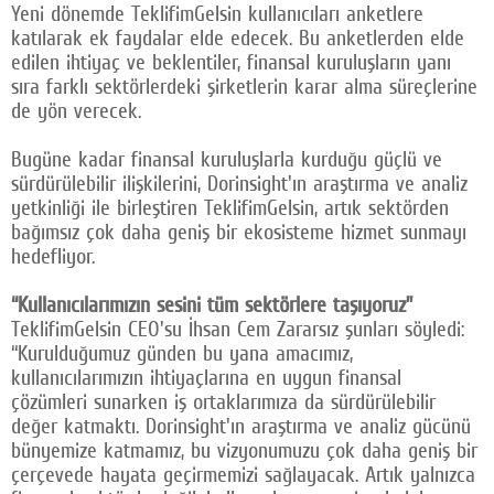
Yeni dönemde TeklifimGelsin kullanıcıları anketlere
katılarak ek faydalar elde edecek. Bu anketlerden elde
edilen ihtiyaç ve beklentiler, finansal kuruluşların yanı
sıra farklı sektörlerdeki şirketlerin karar alma süreçlerine
de yön verecek.
Bugüne kadar finansal kuruluşlarla kurduğu güçlü ve
sürdürülebilir ilişkilerini, Dorinsight'ın araştırma ve analiz
yetkinliği ile birleştiren TeklifimGelsin, artık sektörden
bağımsız çok daha geniş bir ekosisteme hizmet sunmayı
hedefliyor.
“Kullanıcılarımızın sesini tüm sektörlere taşıyoruz”
TeklifimGelsin CEO'su İhsan Cem Zararsız şunları söyledi:
“Kurulduğumuz günden bu yana amacımız,
kullanıcılarımızın ihtiyaçlarına en uygun finansal
çözümleri sunarken iş ortaklarımıza da sürdürülebilir
değer katmaktı. Dorinsight'ın araştırma ve analiz gücünü
bünyemize katmamız, bu vizyonumuzu çok daha geniş bir
çerçevede hayata geçirmemizi sağlayacak. Artık yalnızca