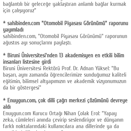
bağlantılı bir geleceğe yaklaştıran anlamlı bağlar kurmak
için çalışıyoruz"
* sahibinden.com "Otomobil Piyasası Görünümü" raporunu
yayımladı
sahibinden.com, "Otomobil Piyasası Görünümü" raporunun
ağustos ayı sonuçlarını paylaştı.
* Biruni Üniversitesi'nden 13 akademisyen en etkili bilim
insanları listesine girdi
Biruni Üniversitesi Rektörü Prof. Dr. Adnan Yüksel: "Bu
başarı, aynı zamanda öğrencilerimize sunduğumuz kaliteli
eğitimin, bilimsel altyapımızın ve akademik vizyonumuzun
da bir göstergesi"
* Enuygun.com, çok dilli çağrı merkezi çözümünü devreye
aldı
Enuygun.com Kurucu Ortağı Nihan Çolak Erol: "Yapay
zeka, cümleleri anında çevirip seslendiriyor ve dünyanın
farklı noktalarındaki kullanıcılara ana dillerinde ya da