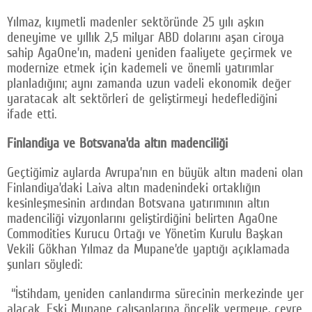
Yılmaz, kıymetli madenler sektöründe 25 yılı aşkın
deneyime ve yıllık 2,5 milyar ABD dolarını aşan ciroya
sahip AgaOne’ın, madeni yeniden faaliyete geçirmek ve
modernize etmek için kademeli ve önemli yatırımlar
planladığını; aynı zamanda uzun vadeli ekonomik değer
yaratacak alt sektörleri de geliştirmeyi hedeflediğini
ifade etti.
Finlandiya ve Botsvana’da altın madenciliği
Geçtiğimiz aylarda Avrupa’nın en büyük altın madeni olan
Finlandiya’daki Laiva altın madenindeki ortaklığın
kesinleşmesinin ardından Botsvana yatırımının altın
madenciliği vizyonlarını geliştirdiğini belirten AgaOne
Commodities Kurucu Ortağı ve Yönetim Kurulu Başkan
Vekili Gökhan Yılmaz da Mupane’de yaptığı açıklamada
şunları söyledi:
“İstihdam, yeniden canlandırma sürecinin merkezinde yer
alacak. Eski Mupane çalışanlarına öncelik vermeye, çevre