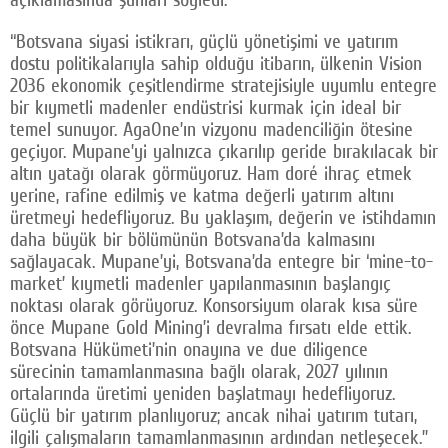
“Botsvana siyasi istikrarı, güçlü yönetişimi ve yatırım
dostu politikalarıyla sahip olduğu itibarın, ülkenin Vision
2036 ekonomik çeşitlendirme stratejisiyle uyumlu entegre
bir kıymetli madenler endüstrisi kurmak için ideal bir
temel sunuyor. AgaOne’ın vizyonu madenciliğin ötesine
geçiyor. Mupane’yi yalnızca çıkarılıp geride bırakılacak bir
altın yatağı olarak görmüyoruz. Ham doré ihraç etmek
yerine, rafine edilmiş ve katma değerli yatırım altını
üretmeyi hedefliyoruz. Bu yaklaşım, değerin ve istihdamın
daha büyük bir bölümünün Botsvana’da kalmasını
sağlayacak. Mupane’yi, Botsvana’da entegre bir ‘mine-to-
market’ kıymetli madenler yapılanmasının başlangıç
noktası olarak görüyoruz. Konsorsiyum olarak kısa süre
önce Mupane Gold Mining’i devralma fırsatı elde ettik.
Botsvana Hükümeti’nin onayına ve due diligence
sürecinin tamamlanmasına bağlı olarak, 2027 yılının
ortalarında üretimi yeniden başlatmayı hedefliyoruz.
Güçlü bir yatırım planlıyoruz; ancak nihai yatırım tutarı,
ilgili çalışmaların tamamlanmasının ardından netleşecek.”