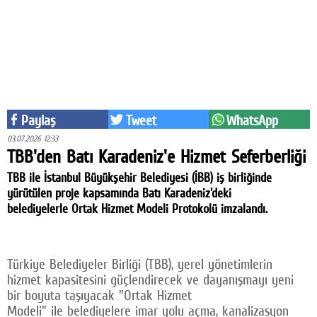
Eğitim
Medya
Politika
Dünya
Paylaş
Tweet
WhatsApp
Bilim
03.07.2026 12:33
TBB'den Batı Karadeniz'e Hizmet Seferberliği
Kültür-sanat
TBB ile İstanbul Büyükşehir Belediyesi (İBB) iş birliğinde
yürütülen proje kapsamında Batı Karadeniz'deki
Sağlık
belediyelerle Ortak Hizmet Modeli Protokolü imzalandı.
Yazarlar
Künye
Türkiye Belediyeler Birliği (TBB), yerel yönetimlerin
hizmet kapasitesini güçlendirecek ve dayanışmayı yeni
İletişim
bir boyuta taşıyacak "Ortak Hizmet
A24 SOSYAL MEDYA
Modeli" ile belediyelere imar yolu açma, kanalizasyon