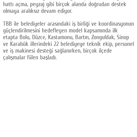
hattı açma, peyzaj gibi birçok alanda doğrudan destek
Facebook
olmaya aralıksız devam ediyor.
Twitter
TBB ile belediyeler arasındaki iş birliği ve koordinasyonun
güçlendirilmesini hedefleyen model kapsamında ilk
Google Plus
etapta Bolu, Düzce, Kastamonu, Bartın, Zonguldak, Sinop
ve Karabük illerindeki 22 belediyeye teknik ekip, personel
© 2026 TÜM HAKLARI SAKLIDIR
ve iş makinesi desteği sağlanırken, birçok ilçede
çalışmalar fiilen başladı.