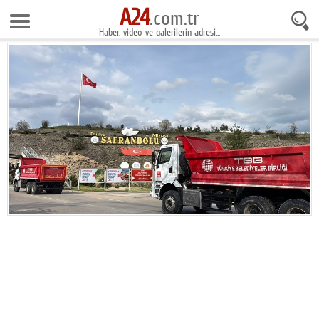
A24
8 Ağustos 2026 16:50:14
.com.tr
Haber, video ve galerilerin adresi...
Anasayfa
Foto Galeri
Gazeteler
Video Galeri
Gündem
Ekonomi
Yaşam
Magazin
Teknoloji
Spor