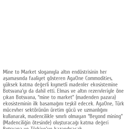
Mine to Market sloganıyla altın endüstrisinin her
aşamasında faaliyet gösteren AgaOne Commodities,
yüksek katma değerli kıymetli madenler ekosistemine
Botsvana’yı da dahil etti. Elmas ve altın rezervleriyle öne
çıkan Botsvana, “mine to market” (madenden pazara)
ekosisteminin ilk basamağını teşkil edecek. AgaOne, Türk
mücevher sektörünün üretim gücü ve uzmanlığını
kullanarak, madencilikle sınırlı olmayan “Beyond mining”
(Madenciliğin ötesinde) oluşturacağı katma değeri
Botsvana ve Türkiye'ye kazandıracak.