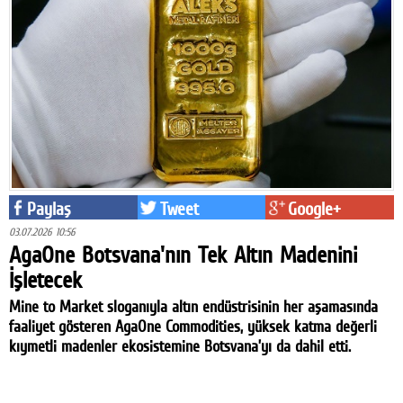
Paylaş
Tweet
Google+
03.07.2026 10:56
AgaOne Botsvana'nın Tek Altın Madenini
İşletecek
Mine to Market sloganıyla altın endüstrisinin her aşamasında
faaliyet gösteren AgaOne Commodities, yüksek katma değerli
kıymetli madenler ekosistemine Botsvana’yı da dahil etti.