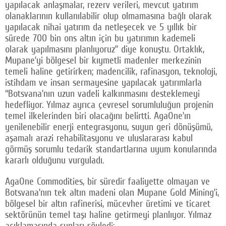
yapılacak anlaşmalar, rezerv verileri, mevcut yatırım
olanaklarının kullanılabilir olup olmamasına bağlı olarak
yapılacak nihai yatırım da netleşecek ve 5 yıllık bir
sürede 700 bin ons altın için bu yatırımın kademeli
olarak yapılmasını planlıyoruz” diye konuştu. Ortaklık,
Mupane’yi bölgesel bir kıymetli madenler merkezinin
temeli haline getirirken; madencilik, rafinasyon, teknoloji,
istihdam ve insan sermayesine yapılacak yatırımlarla
“Botsvana’nın uzun vadeli kalkınmasını desteklemeyi
hedefliyor. Yılmaz ayrıca çevresel sorumluluğun projenin
temel ilkelerinden biri olacağını belirtti. AgaOne’ın
yenilenebilir enerji entegrasyonu, suyun geri dönüşümü,
aşamalı arazi rehabilitasyonu ve uluslararası kabul
görmüş sorumlu tedarik standartlarına uyum konularında
kararlı olduğunu vurguladı.
AgaOne Commodities, bir süredir faaliyette olmayan ve
Botsvana’nın tek altın madeni olan Mupane Gold Mining’i,
bölgesel bir altın rafinerisi, mücevher üretimi ve ticaret
sektörünün temel taşı haline getirmeyi planlıyor. Yılmaz
açıklamasında şunları söyledi: