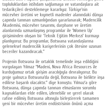
topluluklardan istihdam sağlamaya ve vatandaşlara ait
tedarikçileri desteklemeye kararlıyız. Türkiye’nin
mücevher üretimi ve kıymetli madenler alanındaki dünya
çapında tanınan uzmanlığından yararlanarak; Madencilik
Akademisi, mücevher tasarımı, darphane ve üretim
alanlarında uzmanlaşmış programlar ile ‘Women Up’
girişiminden oluşan bir ‘Teknik Eğitim Merkezi’ kurmayı
planlıyoruz. Bu programlar, Botsvana vatandaşlarına
geleneksel madencilik kariyerlerinin çok ötesine uzanan
beceriler kazandıracak.”
Projenin Botsvana ile ortaklık temelinde inşa edildiğini
vurgulayan Yılmaz “Madeni, Nova Africa Resources ile
kurduğumuz ortak girişim aracılığıyla devralıyoruz. Bu
proje yalnızca Botsvana’da değil, Botsvana ile birlikte inşa
edilirse başarılı olacaktır.” diye konuştu. Yılmaz’a göre
Botsvana, dünya çapında tanınan elmaslarını sorumlu
kaynaklardan elde edilen, izlenebilir ve yerel olarak
rafine edilmiş Botsvana altınıyla birleştirerek tamamen
yeni bir mücevher üretim endüstrisinin önünü açma