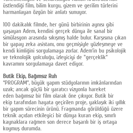
üstlendiği film, bilim kurgu, gizem ve gerilim türlerini
harmanlayan özgün bir anlatı sunuyor.
100 dakikalık filmde, her günü birbirinin aynısı gibi
yaşayan Adem, kendini gerçek dünya ile sanal bir
simülasyon arasında sıkışmış halde bulur. Karşısına çıkan
bir yapay zeka asistanı, onu geçmişiyle yüzleşmeye ve
kendi kimliğini sorgulamaya zorlar. Adem’in bu psikolojik
ve teknolojik yolculuğu, izleyiciyi de "gerçeklik"
kavramını sorgulamaya davet ediyor.
Butik Ekip, Bağımsız Ruh
“PROGRAM”, büyük yapım stüdyolarının imkânlarından
uzak; ancak güçlü bir yaratıcı vizyonla hareket
eden bağımsız bir film olarak öne çıkıyor. Butik bir
ekip tarafından hayata geçirilen proje, yaklaşık iki yıllık
bir yapım sürecinin ürünü. Fragmanda görüldüğü üzere
teknik açıdan etkileyici bir dünya kuran ekip, sınırlı
kaynaklara rağmen son derece başarılı bir iş ortaya
koymuş durumda.