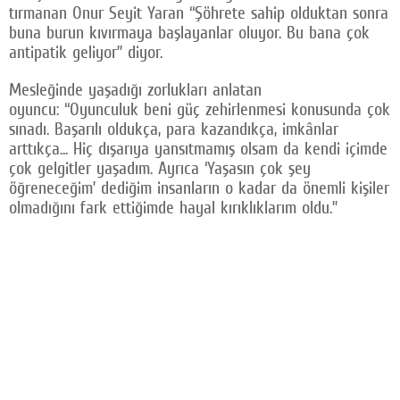
tırmanan Onur Seyit Yaran “Şöhrete sahip olduktan sonra
Facebook
buna burun kıvırmaya başlayanlar oluyor. Bu bana çok
antipatik geliyor” diyor.
Twitter
Mesleğinde yaşadığı zorlukları anlatan
Google Plus
oyuncu: “Oyunculuk beni güç zehirlenmesi konusunda çok
sınadı. Başarılı oldukça, para kazandıkça, imkânlar
© 2026 TÜM HAKLARI SAKLIDIR
arttıkça... Hiç dışarıya yansıtmamış olsam da kendi içimde
çok gelgitler yaşadım. Ayrıca ‘Yaşasın çok şey
öğreneceğim’ dediğim insanların o kadar da önemli kişiler
olmadığını fark ettiğimde hayal kırıklıklarım oldu.”