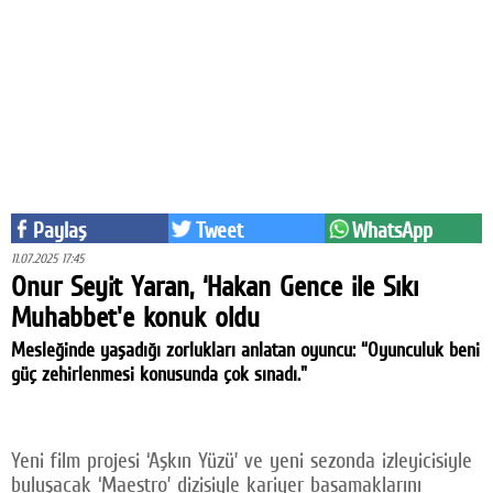
Eğitim
Medya
Politika
Dünya
Bilim
Paylaş
Tweet
WhatsApp
Kültür-sanat
11.07.2025 17:45
Onur Seyit Yaran, ‘Hakan Gence ile Sıkı
Sağlık
Muhabbet'e konuk oldu
Mesleğinde yaşadığı zorlukları anlatan oyuncu: “Oyunculuk beni
Yazarlar
güç zehirlenmesi konusunda çok sınadı."
Künye
İletişim
Yeni film projesi ‘Aşkın Yüzü’ ve yeni sezonda izleyicisiyle
A24 SOSYAL MEDYA
buluşacak ‘Maestro’ dizisiyle kariyer basamaklarını