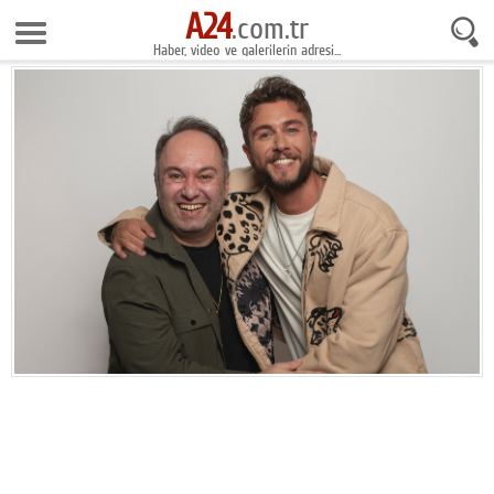
A24
9 Ağustos 2026 9:59:05
.com.tr
Haber, video ve galerilerin adresi...
Anasayfa
Foto Galeri
Gazeteler
Video Galeri
Gündem
Ekonomi
Yaşam
Magazin
Teknoloji
Spor