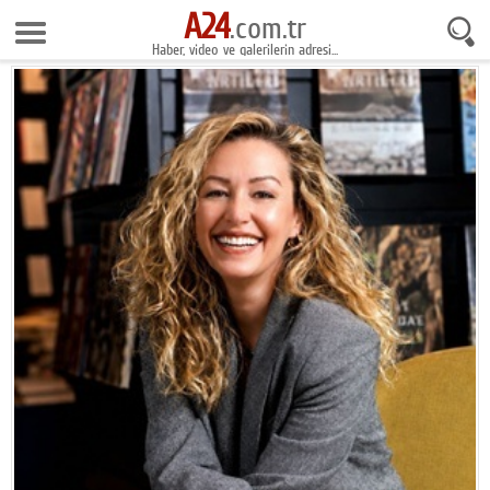
A24
8 Ağustos 2026 21:08:33
.com.tr
Haber, video ve galerilerin adresi...
Anasayfa
Foto Galeri
Gazeteler
Video Galeri
Gündem
Ekonomi
Yaşam
Magazin
Teknoloji
Spor