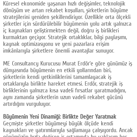
Küresel ekonomide yaşanan hızlı değişimler, teknolojik
dönüşüm ve artan rekabet koşulları, şirketlerin büyüme
stratejilerini yeniden şekillendiriyor. Özellikle orta ölçekli
şirketler için sürdürülebilir büyümenin yolu artık yalnızca
iç kaynakları geliştirmekten değil, doğru iş birlikleri
kurmaktan geçiyor. Stratejik ortaklıklar, bilgi paylaşımı,
kaynak optimizasyonu ve yeni pazarlara erişim
imkânlarıyla şirketlere önemli avantajlar sunuyor.
ME Consultancy Kurucusu Murat Erdör’e göre günümüz iş
dünyasında büyümenin en etkili yollarından biri,
şirketlerin kendi yetkinliklerini tamamlayacak iş
ortaklarıyla birlikte hareket etmesi. Erdör, stratejik iş
birliklerinin yalnızca kısa vadeli fırsatlar yaratmadığını,
aynı zamanda şirketlerin uzun vadeli rekabet gücünü
artırdığını vurguluyor.
Büyümenin Yeni Dinamiği: Birlikte Değer Yaratmak
Geçmişte şirketler büyümeyi büyük ölçüde kendi
kaynakları ve yatırımlarıyla sağlamaya çalışıyordu. Ancak
günümüzün hızla değişen iş ortamında bu yaklaşım her