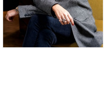
Eğitim
Medya
Politika
Dünya
Bilim
Kültür-sanat
Sağlık
Yazarlar
Künye
İletişim
A24 SOSYAL MEDYA