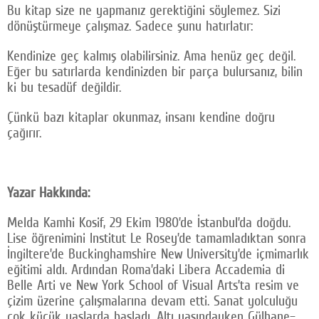
Bu kitap size ne yapmanız gerektiğini söylemez. Sizi
dönüştürmeye çalışmaz. Sadece şunu hatırlatır:
Kendinize geç kalmış olabilirsiniz. Ama henüz geç değil.
Eğer bu satırlarda kendinizden bir parça bulursanız, bilin
ki bu tesadüf değildir.
Çünkü bazı kitaplar okunmaz, insanı kendine doğru
çağırır.
Yazar Hakkında:
Melda Kamhi Kosif, 29 Ekim 1980’de İstanbul’da doğdu.
Lise öğrenimini Institut Le Rosey’de tamamladıktan sonra
İngiltere’de Buckinghamshire New University’de içmimarlık
eğitimi aldı. Ardından Roma’daki Libera Accademia di
Belle Arti ve New York School of Visual Arts’ta resim ve
çizim üzerine çalışmalarına devam etti. Sanat yolculuğu
çok küçük yaşlarda başladı. Altı yaşındayken Gülhane–