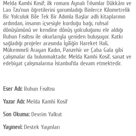
Melda Kamhi Kosif; ilk romanı Aynalı Tılsımlar Dükkânı ve
Lao Tzu’nun öğretilerini yorumladığı Binlerce Kilometrelik
Bir Yolculuk Bile Tek Bir Adımla Başlar adlı kitaplarının
ardından, insanın içsesiyle kurduğu bağı, ruhsal
dönüşümünü ve kendine dönüş yolculuğunu ele aldığı
Ruhun Fısıltısı ile okurlarıyla yeniden buluşuyor. Katkı
sağladığı projeler arasında İyiliğin Hareket Hali,
Mükemmeli Arayan Kadın, Panzehir ve Çaba Gala gibi
çalışmalar da bulunmaktadır. Melda Kamhi Kosif, sanat ve
edebiyat çalışmalarına İstanbul’da devam etmektedir.
Eser Adı:
Ruhun Fısıltısı
Yazar Adı:
Melda Kamhi Kosif
Son Okuma:
Devrim Yalkut
Yayınevi:
Destek Yayınları