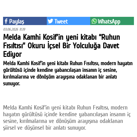
Facebook
Twitter
Paylaş
Tweet
WhatsApp
03.06.2026 11:39
Google Plus
Melda Kamhi Kosif'in yeni kitabı “Ruhun
Fısıltısı” Okuru İçsel Bir Yolculuğa Davet
© 2026 TÜM HAKLARI SAKLIDIR
Ediyor
Melda Kamhi Kosif’in yeni kitabı Ruhun Fısıltısı, modern hayatın
gürültüsü içinde kendine yabancılaşan insanın iç sesine,
kırılmalarına ve dönüşüm arayışına odaklanan bir anlatı
sunuyor.
Melda Kamhi Kosif’in yeni kitabı Ruhun Fısıltısı, modern
hayatın gürültüsü içinde kendine yabancılaşan insanın iç
sesine, kırılmalarına ve dönüşüm arayışına odaklanan
şiirsel ve düşünsel bir anlatı sunuyor.