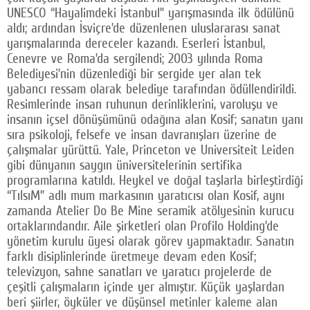
UNESCO “Hayalimdeki İstanbul” yarışmasında ilk ödülünü
aldı; ardından İsviçre’de düzenlenen uluslararası sanat
yarışmalarında dereceler kazandı. Eserleri İstanbul,
Cenevre ve Roma’da sergilendi; 2003 yılında Roma
Belediyesi’nin düzenlediği bir sergide yer alan tek
yabancı ressam olarak belediye tarafından ödüllendirildi.
Resimlerinde insan ruhunun derinliklerini, varoluşu ve
insanın içsel dönüşümünü odağına alan Kosif; sanatın yanı
sıra psikoloji, felsefe ve insan davranışları üzerine de
çalışmalar yürüttü. Yale, Princeton ve Universiteit Leiden
gibi dünyanın saygın üniversitelerinin sertifika
programlarına katıldı. Heykel ve doğal taşlarla birleştirdiği
“TılsıM” adlı mum markasının yaratıcısı olan Kosif, aynı
zamanda Atelier Do Be Mine seramik atölyesinin kurucu
ortaklarındandır. Aile şirketleri olan Profilo Holding’de
yönetim kurulu üyesi olarak görev yapmaktadır. Sanatın
farklı disiplinlerinde üretmeye devam eden Kosif;
televizyon, sahne sanatları ve yaratıcı projelerde de
çeşitli çalışmaların içinde yer almıştır. Küçük yaşlardan
beri şiirler, öyküler ve düşünsel metinler kaleme alan