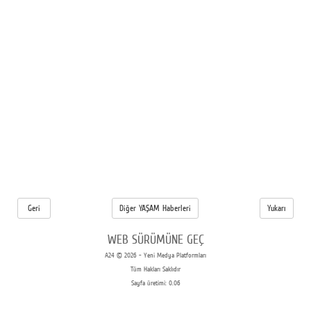
Geri
Diğer YAŞAM Haberleri
Yukarı
WEB SÜRÜMÜNE GEÇ
A24 © 2026 - Yeni Medya Platformları
Tüm Hakları Saklıdır
Sayfa üretimi: 0.06