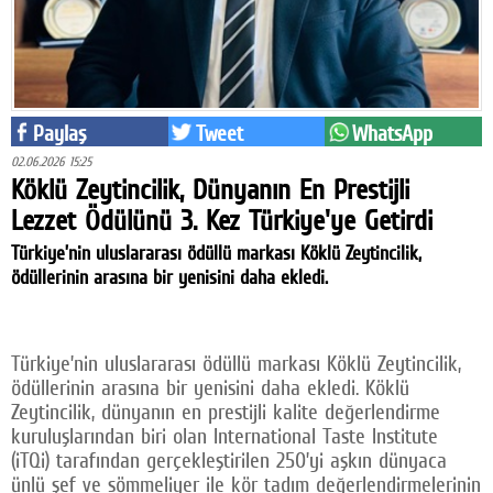
Facebook
Twitter
Google Plus
Paylaş
Tweet
WhatsApp
© 2026 TÜM HAKLARI SAKLIDIR
02.06.2026 15:25
Köklü Zeytincilik, Dünyanın En Prestijli
Lezzet Ödülünü 3. Kez Türkiye'ye Getirdi
Türkiye’nin uluslararası ödüllü markası Köklü Zeytincilik,
ödüllerinin arasına bir yenisini daha ekledi.
Türkiye’nin uluslararası ödüllü markası Köklü Zeytincilik,
ödüllerinin arasına bir yenisini daha ekledi. Köklü
Zeytincilik, dünyanın en prestijli kalite değerlendirme
kuruluşlarından biri olan International Taste Institute
(iTQi) tarafından gerçekleştirilen 250’yi aşkın dünyaca
ünlü şef ve sömmeliyer ile kör tadım değerlendirmelerinin