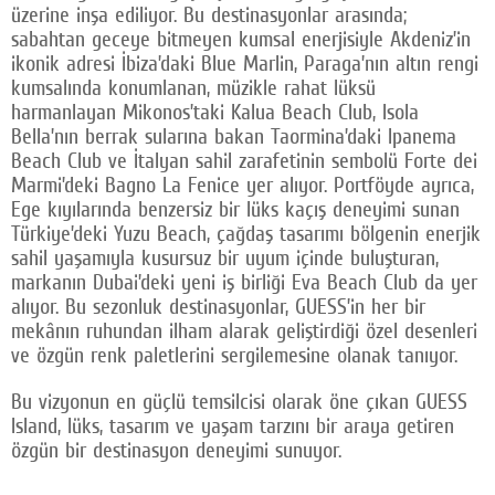
üzerine inşa ediliyor. Bu destinasyonlar arasında;
sabahtan geceye bitmeyen kumsal enerjisiyle Akdeniz’in
ikonik adresi İbiza’daki Blue Marlin, Paraga’nın altın rengi
kumsalında konumlanan, müzikle rahat lüksü
harmanlayan Mikonos’taki Kalua Beach Club, Isola
Bella’nın berrak sularına bakan Taormina’daki Ipanema
Beach Club ve İtalyan sahil zarafetinin sembolü Forte dei
Marmi’deki Bagno La Fenice yer alıyor. Portföyde ayrıca,
Ege kıyılarında benzersiz bir lüks kaçış deneyimi sunan
Türkiye’deki Yuzu Beach, çağdaş tasarımı bölgenin enerjik
sahil yaşamıyla kusursuz bir uyum içinde buluşturan,
markanın Dubai’deki yeni iş birliği Eva Beach Club da yer
alıyor. Bu sezonluk destinasyonlar, GUESS’in her bir
mekânın ruhundan ilham alarak geliştirdiği özel desenleri
ve özgün renk paletlerini sergilemesine olanak tanıyor.
Bu vizyonun en güçlü temsilcisi olarak öne çıkan GUESS
Island, lüks, tasarım ve yaşam tarzını bir araya getiren
özgün bir destinasyon deneyimi sunuyor.