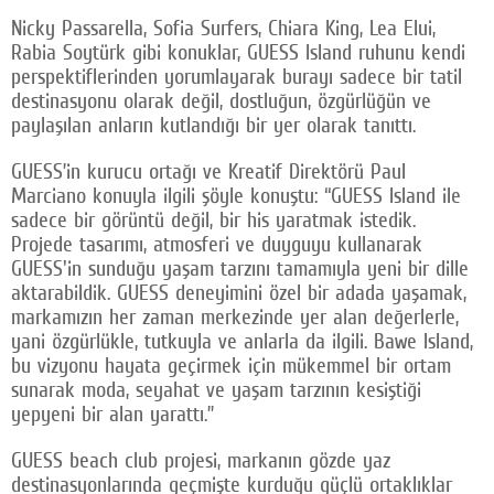
Nicky Passarella, Sofia Surfers, Chiara King, Lea Elui,
Rabia Soytürk gibi konuklar, GUESS Island ruhunu kendi
perspektiflerinden yorumlayarak burayı sadece bir tatil
destinasyonu olarak değil, dostluğun, özgürlüğün ve
paylaşılan anların kutlandığı bir yer olarak tanıttı.
GUESS’in kurucu ortağı ve Kreatif Direktörü Paul
Marciano konuyla ilgili şöyle konuştu: “GUESS Island ile
sadece bir görüntü değil, bir his yaratmak istedik.
Projede tasarımı, atmosferi ve duyguyu kullanarak
GUESS'in sunduğu yaşam tarzını tamamıyla yeni bir dille
aktarabildik. GUESS deneyimini özel bir adada yaşamak,
markamızın her zaman merkezinde yer alan değerlerle,
yani özgürlükle, tutkuyla ve anlarla da ilgili. Bawe Island,
bu vizyonu hayata geçirmek için mükemmel bir ortam
sunarak moda, seyahat ve yaşam tarzının kesiştiği
yepyeni bir alan yarattı.”
GUESS beach club projesi, markanın gözde yaz
destinasyonlarında geçmişte kurduğu güçlü ortaklıklar