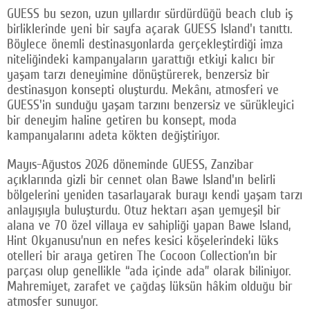
GUESS bu sezon, uzun yıllardır sürdürdüğü beach club iş
birliklerinde yeni bir sayfa açarak GUESS Island'ı tanıttı.
Böylece önemli destinasyonlarda gerçekleştirdiği imza
niteliğindeki kampanyaların yarattığı etkiyi kalıcı bir
yaşam tarzı deneyimine dönüştürerek, benzersiz bir
destinasyon konsepti oluşturdu. Mekânı, atmosferi ve
GUESS'in sunduğu yaşam tarzını benzersiz ve sürükleyici
bir deneyim haline getiren bu konsept, moda
kampanyalarını adeta kökten değiştiriyor.
Mayıs-Ağustos 2026 döneminde GUESS, Zanzibar
açıklarında gizli bir cennet olan Bawe Island'ın belirli
bölgelerini yeniden tasarlayarak burayı kendi yaşam tarzı
anlayışıyla buluşturdu. Otuz hektarı aşan yemyeşil bir
alana ve 70 özel villaya ev sahipliği yapan Bawe Island,
Hint Okyanusu’nun en nefes kesici köşelerindeki lüks
otelleri bir araya getiren The Cocoon Collection’ın bir
parçası olup genellikle “ada içinde ada” olarak biliniyor.
Mahremiyet, zarafet ve çağdaş lüksün hâkim olduğu bir
atmosfer sunuyor.