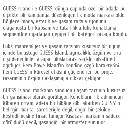
GUESS Island ile GUESS, dünya çapında özel bir adada bu
ölçekte bir kampanya düzenleyen ilk moda markası oldu.
Böylece moda, estetik ve yaşam tarzı vizyonunu
olağanüstü bir kapsam ve tutarlılıkla lüks konaklama
segmentine uyarlayan yepyeni bir kategori ortaya koydu.
Lüks, mahremiyet ve yaşam tarzının kusursuz bir uyum
içinde buluştuğu GUESS Island, ayrıcalıklı, özgün ve sıra
dışı deneyimler arayan uluslararası seçkin misafirleri
ağırlıyor. Hem Bawe Island'ın kendine özgü karakterini
hem GUESS'in küresel etkisini güçlendiren bu proje,
tasarımının özgün yaklaşımıyla dikkat çekiyor.
GUESS Island, markanın sunduğu yaşam tarzının kusursuz
bir yansıması olarak görülüyor. Konukların ilk adımından
itibaren ortam, adeta bir hikâye gibi akarken GUESS'in
belirgin marka işaretleriyle değil, doğal bir şekilde
keşfedilmesine fırsat tanıyor. Kısacası markanın sadece
görüldüğü değil, yaşandığı bir atmosfer sunuyor.