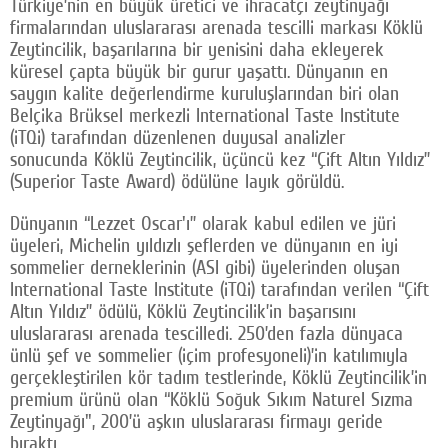
Türkiye’nin en büyük üretici ve ihracatçı zeytinyağı
firmalarından uluslararası arenada tescilli markası Köklü
Zeytincilik, başarılarına bir yenisini daha ekleyerek
küresel çapta büyük bir gurur yaşattı. Dünyanın en
saygın kalite değerlendirme kuruluşlarından biri olan
Belçika Brüksel merkezli International Taste Institute
(iTQi) tarafından düzenlenen duyusal analizler
sonucunda Köklü Zeytincilik, üçüncü kez “Çift Altın Yıldız”
(Superior Taste Award) ödülüne layık görüldü.
Dünyanın “Lezzet Oscar'ı” olarak kabul edilen ve jüri
üyeleri, Michelin yıldızlı şeflerden ve dünyanın en iyi
sommelier derneklerinin (ASI gibi) üyelerinden oluşan
International Taste Institute (iTQi) tarafından verilen “Çift
Altın Yıldız” ödülü, Köklü Zeytincilik’in başarısını
uluslararası arenada tescilledi. 250’den fazla dünyaca
ünlü şef ve sommelier (içim profesyoneli)’in katılımıyla
gerçekleştirilen kör tadım testlerinde, Köklü Zeytincilik’in
premium ürünü olan “Köklü Soğuk Sıkım Naturel Sızma
Zeytinyağı", 200’ü aşkın uluslararası firmayı geride
bıraktı.