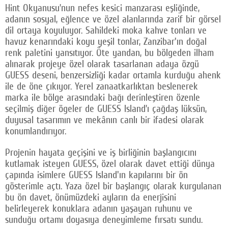
Hint Okyanusu’nun nefes kesici manzarası eşliğinde,
adanın sosyal, eğlence ve özel alanlarında zarif bir görsel
dil ortaya koyuluyor. Sahildeki moka kahve tonları ve
havuz kenarındaki koyu yeşil tonlar, Zanzibar'ın doğal
renk paletini yansıtıyor. Öte yandan, bu bölgeden ilham
alınarak projeye özel olarak tasarlanan adaya özgü
GUESS deseni, benzersizliği kadar ortamla kurduğu ahenk
ile de öne çıkıyor. Yerel zanaatkarlıktan beslenerek
marka ile bölge arasındaki bağı derinleştiren özenle
seçilmiş diğer ögeler de GUESS Island’ı çağdaş lüksün,
duyusal tasarımın ve mekânın canlı bir ifadesi olarak
konumlandırıyor.
Projenin hayata geçişini ve iş birliğinin başlangıcını
kutlamak isteyen GUESS, özel olarak davet ettiği dünya
çapında isimlere GUESS Island'ın kapılarını bir ön
gösterimle açtı. Yaza özel bir başlangıç olarak kurgulanan
bu ön davet, önümüzdeki ayların da enerjisini
belirleyerek konuklara adanın yaşayan ruhunu ve
sunduğu ortamı doyasıya deneyimleme fırsatı sundu.