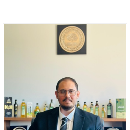
Eğitim
Medya
Politika
Dünya
Bilim
Kültür-sanat
Sağlık
Yazarlar
Künye
İletişim
A24 SOSYAL MEDYA