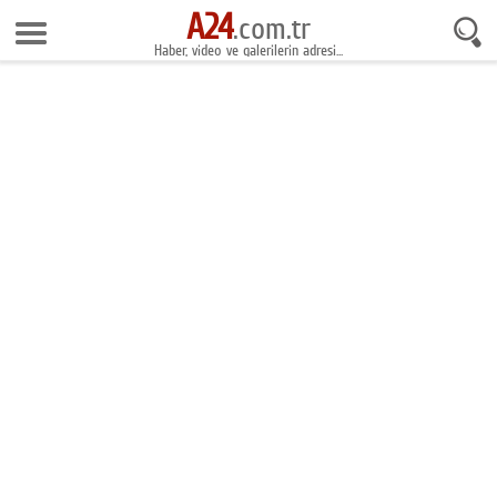
A24
7 Ağustos 2026 22:10:31
.com.tr
Haber, video ve galerilerin adresi...
Anasayfa
Foto Galeri
Gazeteler
Video Galeri
Gündem
Ekonomi
Yaşam
Magazin
Teknoloji
Spor