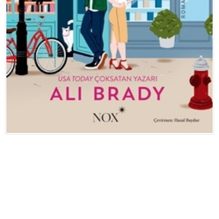
Eğitim
Medya
Politika
Dünya
Bilim
Kültür-sanat
Sağlık
Yazarlar
Künye
İletişim
A24 SOSYAL MEDYA