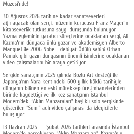
Müzesi’nde!
30 Ağustos 2026 tarihine kadar sanatseverleri
ağırlayacak olan sergi, müzenin kurucusu Franz Mayer’in
kitapseverlik tutkusuna saygı duruşunda bulunuyor.
Yazma eyleminin yaratıcı süreçlerine odaklanan sergi, Ali
Kazma’nın dünyaca ünlü yazar ve akademisyen Alberto
Manguel ile 2006 Nobel Edebiyat Ödülü sahibi Orhan
Pamuk gibi yazın dünyasının önemli isimlerine odaklanan
video çalışmalarını bir araya getiriyor.
Sergide sanatçının 2025 yılında Bozlu Art desteği ile
Japonya’nın Nara kentindeki 600 yıllık köklü tarihiyle
dünyanın bilinen en eski mürekkep üretimhanelerinden
birinde kaydettiği ve ilk kez sanatçının İstanbul
Modern’deki “Aklın Manzaraları” başlıklı solo sergisinde
gösterilen “Sumi” adlı video çalışması da izleyicilerle
buluşuyor.
13 Haziran 2025 – 1 Şubat 2026 tarihleri arasında İstanbul
Modern’de gerçekleşen, “Aklın Manzaraları”, Kazma’nın