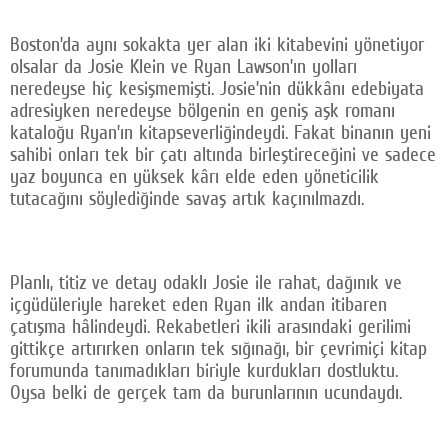
Boston’da aynı sokakta yer alan iki kitabevini yönetiyor
olsalar da Josie Klein ve Ryan Lawson’ın yolları
neredeyse hiç kesişmemişti. Josie’nin dükkânı edebiyata
adresiyken neredeyse bölgenin en geniş aşk romanı
kataloğu Ryan’ın kitapseverliğindeydi. Fakat binanın yeni
sahibi onları tek bir çatı altında birleştireceğini ve sadece
yaz boyunca en yüksek kârı elde eden yöneticilik
tutacağını söylediğinde savaş artık kaçınılmazdı.
Planlı, titiz ve detay odaklı Josie ile rahat, dağınık ve
içgüdüleriyle hareket eden Ryan ilk andan itibaren
çatışma hâlindeydi. Rekabetleri ikili arasındaki gerilimi
gittikçe artırırken onların tek sığınağı, bir çevrimiçi kitap
forumunda tanımadıkları biriyle kurdukları dostluktu.
Oysa belki de gerçek tam da burunlarının ucundaydı.