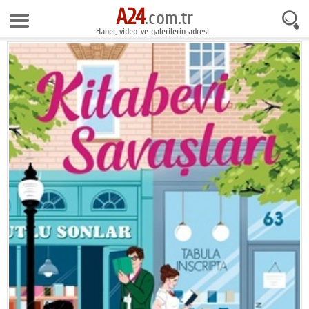
A24
9 Ağustos 2026 7:29:35
.com.tr
Haber, video ve galerilerin adresi...
Anasayfa
Foto Galeri
Gazeteler
Video Galeri
Gündem
Ekonomi
Yaşam
Magazin
Teknoloji
Spor