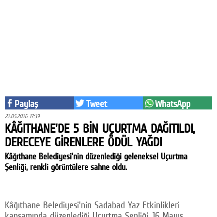
Eğitim
Medya
Politika
Dünya
Bilim
Paylaş
Tweet
WhatsApp
Kültür-sanat
22.05.2026 17:39
KÂĞITHANE'DE 5 BİN UÇURTMA DAĞITILDI,
Sağlık
DERECEYE GİRENLERE ÖDÜL YAĞDI
Yazarlar
Kâğıthane Belediyesi’nin düzenlediği geleneksel Uçurtma
Şenliği, renkli görüntülere sahne oldu.
Künye
İletişim
Kâğıthane Belediyesi'nin Sadabad Yaz Etkinlikleri
A24 SOSYAL MEDYA
kapsamında düzenlediği Uçurtma Şenliği, 16 Mayıs