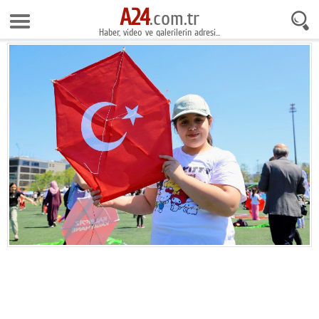
A24
8 Ağustos 2026 10:19:43
.com.tr
Haber, video ve galerilerin adresi...
Anasayfa
Foto Galeri
Gazeteler
Video Galeri
Gündem
Ekonomi
Yaşam
Magazin
Teknoloji
Spor