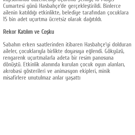
Cumartesi günü Hasbahçe’de gerçekleştirildi. Binlerce
Facebook
ailenin katıldığı etkinlikte, belediye tarafından çocuklara
15 bin adet uçurtma ücretsiz olarak dağıtıldı.
Twitter
Rekor Katılım ve Coşku
Google Plus
Sabahın erken saatlerinden itibaren Hasbahçe’yi dolduran
© 2026 TÜM HAKLARI SAKLIDIR
aileler, çocuklarıyla birlikte doyasıya eğlendi. Gökyüzü,
rengarenk uçurtmalarla adeta bir resim panosuna
dönüştü. Etkinlik alanında kurulan çocuk oyun alanları,
akrobasi gösterileri ve animasyon ekipleri, minik
misafirlere unutulmaz anlar yaşattı