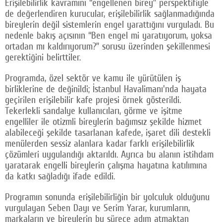
Erişilebilirlik kavramını “engellenen birey” perspektifiyle
de değerlendiren kurucular, erişilebilirlik sağlanmadığında
bireylerin değil sistemlerin engel yarattığını vurguladı. Bu
nedenle bakış açısının “Ben engel mi yaratıyorum, yoksa
ortadan mı kaldırıyorum?” sorusu üzerinden şekillenmesi
gerektiğini belirttiler.
Programda, özel sektör ve kamu ile yürütülen iş
birliklerine de değinildi; İstanbul Havalimanı'nda hayata
geçirilen erişilebilir kafe projesi örnek gösterildi.
Tekerlekli sandalye kullanıcıları, görme ve işitme
engelliler ile otizmli bireylerin bağımsız şekilde hizmet
alabileceği şekilde tasarlanan kafede, işaret dili destekli
menülerden sessiz alanlara kadar farklı erişilebilirlik
çözümleri uygulandığı aktarıldı. Ayrıca bu alanın istihdam
yaratarak engelli bireylerin çalışma hayatına katılımına
da katkı sağladığı ifade edildi.
Programın sonunda erişilebilirliğin bir yolculuk olduğunu
vurgulayan Seben Dayı ve Serim Yarar, kurumların,
markaların ve bireylerin bu sürece adım atmaktan