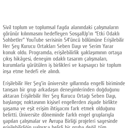
Sivil toplum ve toplumsal fayda alanındaki çalışmaların
görünür kılınmasını hedefleyen SosyalUp'ın “Etki Odaklı
Sohbetler” YouTube serisinin 54'üncü bölümüne Erişilebilir
Her Şey Kurucu Ortakları Seben Dayı ve Serim Yarar
konuk oldu. Programda, erişilebilirlik yaklaşımının ortaya
çıkış hikâyesi, deneyim odaklı tasarım çalışmaları,
kurumlarla yürütülen iş birlikleri ve kapsayıcı bir toplum
inşa etme hedefi ele alındı.
Erişilebilir Her Şey'in üniversite yıllarında engelli biriminde
tanışan bir grup arkadaşın deneyimlerinden doğduğunu
aktaran Erişilebilir Her Şey Kurucu Ortağı Seben Dayı,
başlangıç noktasının kişisel engellerden ziyade birlikte
yaşama ve eşit erişim ihtiyacını fark etmek olduğunu
belirtti. Üniversite döneminde farklı engel gruplarıyla
yapılan çalışmalar ve Avrupa Birliği projeleri sayesinde
erişilebilirliğin yalnızca belirli bir gruba değil, tüm