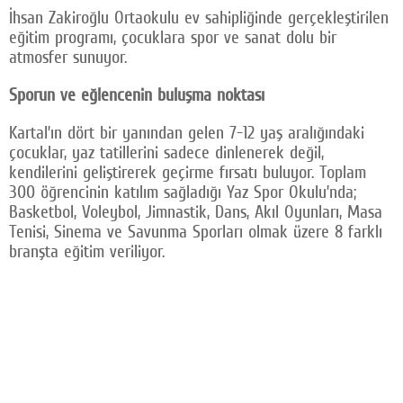
İhsan Zakiroğlu Ortaokulu ev sahipliğinde gerçekleştirilen
Facebook
eğitim programı, çocuklara spor ve sanat dolu bir
atmosfer sunuyor.
Twitter
Sporun ve eğlencenin buluşma noktası
Google Plus
Kartal’ın dört bir yanından gelen 7-12 yaş aralığındaki
© 2026 TÜM HAKLARI SAKLIDIR
çocuklar, yaz tatillerini sadece dinlenerek değil,
kendilerini geliştirerek geçirme fırsatı buluyor. Toplam
300 öğrencinin katılım sağladığı Yaz Spor Okulu’nda;
Basketbol, Voleybol, Jimnastik, Dans, Akıl Oyunları, Masa
Tenisi, Sinema ve Savunma Sporları olmak üzere 8 farklı
branşta eğitim veriliyor.