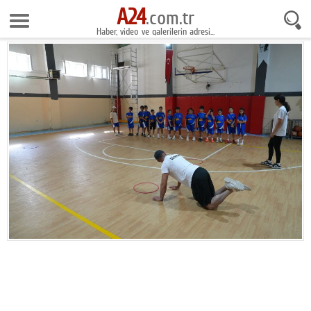
A24
8 Ağustos 2026 16:38:15
.com.tr
Haber, video ve galerilerin adresi...
Anasayfa
Foto Galeri
Gazeteler
Video Galeri
Gündem
Ekonomi
Yaşam
Magazin
Teknoloji
Spor