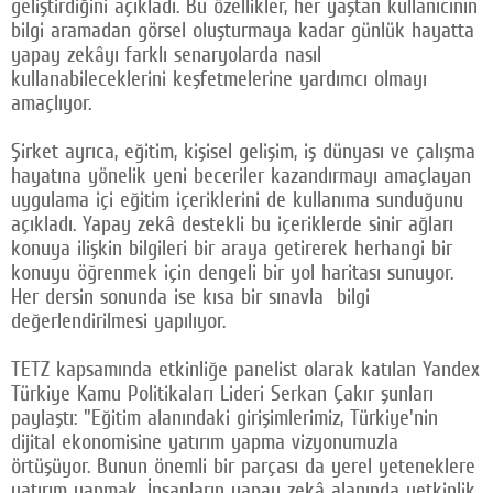
geliştirdiğini açıkladı. Bu özellikler, her yaştan kullanıcının
bilgi aramadan görsel oluşturmaya kadar günlük hayatta
yapay zekâyı farklı senaryolarda nasıl
kullanabileceklerini keşfetmelerine yardımcı olmayı
amaçlıyor.
Şirket ayrıca, eğitim, kişisel gelişim, iş dünyası ve çalışma
hayatına yönelik yeni beceriler kazandırmayı amaçlayan
uygulama içi eğitim içeriklerini de kullanıma sunduğunu
açıkladı. Yapay zekâ destekli bu içeriklerde sinir ağları
konuya ilişkin bilgileri bir araya getirerek herhangi bir
konuyu öğrenmek için dengeli bir yol haritası sunuyor.
Her dersin sonunda ise kısa bir sınavla bilgi
değerlendirilmesi yapılıyor.
TETZ kapsamında etkinliğe panelist olarak katılan Yandex
Türkiye Kamu Politikaları Lideri Serkan Çakır şunları
paylaştı: "Eğitim alanındaki girişimlerimiz, Türkiye'nin
dijital ekonomisine yatırım yapma vizyonumuzla
örtüşüyor. Bunun önemli bir parçası da yerel yeteneklere
yatırım yapmak. İnsanların yapay zekâ alanında yetkinlik