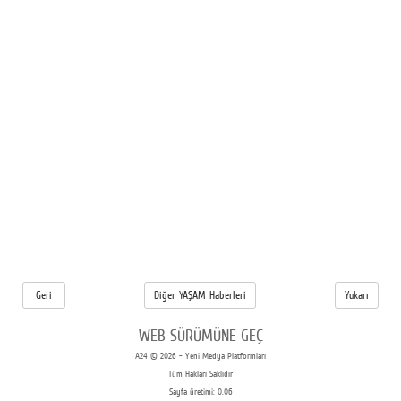
Geri
Diğer YAŞAM Haberleri
Yukarı
WEB SÜRÜMÜNE GEÇ
A24 © 2026 - Yeni Medya Platformları
Tüm Hakları Saklıdır
Sayfa üretimi: 0.06