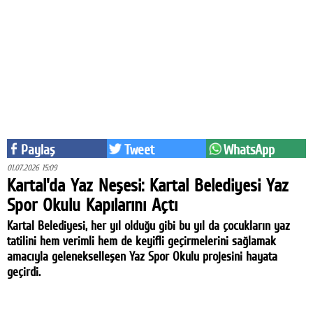
Eğitim
Medya
Politika
Dünya
Bilim
Paylaş
Tweet
WhatsApp
Kültür-sanat
01.07.2026 15:09
Kartal'da Yaz Neşesi: Kartal Belediyesi Yaz
Sağlık
Spor Okulu Kapılarını Açtı
Yazarlar
Kartal Belediyesi, her yıl olduğu gibi bu yıl da çocukların yaz
tatilini hem verimli hem de keyifli geçirmelerini sağlamak
Künye
amacıyla gelenekselleşen Yaz Spor Okulu projesini hayata
geçirdi.
İletişim
A24 SOSYAL MEDYA