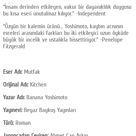
“İnsanı derinden etkileyen, vakur bir dayanıklılık duygusu
bu kısa eseri unutulmaz kılıyor.” -Independent
“Özgün bir kalemin ürünü… Yoshimoto, kaybın acısının
evreleri arasındaki farkları bu iki etkileyici uzun öyküde
büyük bir incelik ve ustalıkla hissettiriyor.” -Penelope
Fitzgerald
Eser Adı:
Mutfak
Orijinal Adı:
Kitchen
Yazar Adı:
Banana Yoshimoto
Yayınevi:
Beyaz Baykuş Yayınları
Türü:
Roman
Japoncadan Çeviren:
Ahmet Can Aşkın