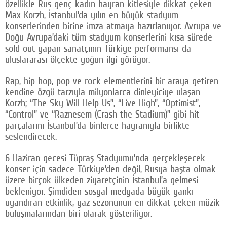
özellikle Rus genç kadın hayran kitlesiyle dikkat çeken
Max Korzh, İstanbul’da yılın en büyük stadyum
konserlerinden birine imza atmaya hazırlanıyor. Avrupa ve
Doğu Avrupa’daki tüm stadyum konserlerini kısa sürede
sold out yapan sanatçının Türkiye performansı da
uluslararası ölçekte yoğun ilgi görüyor.
Rap, hip hop, pop ve rock elementlerini bir araya getiren
kendine özgü tarzıyla milyonlarca dinleyiciye ulaşan
Korzh; “The Sky Will Help Us”, “Live High”, “Optimist”,
“Control” ve “Raznesem (Crash the Stadium)” gibi hit
parçalarını İstanbul’da binlerce hayranıyla birlikte
seslendirecek.
6 Haziran gecesi Tüpraş Stadyumu’nda gerçekleşecek
konser için sadece Türkiye’den değil, Rusya başta olmak
üzere birçok ülkeden ziyaretçinin İstanbul’a gelmesi
bekleniyor. Şimdiden sosyal medyada büyük yankı
uyandıran etkinlik, yaz sezonunun en dikkat çeken müzik
buluşmalarından biri olarak gösteriliyor.