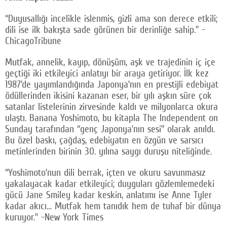
“Duyusallığı incelikle islenmis‚ gizli ama son derece etkili;
dili ise ilk bakışta sade görünen bir derinliğe sahip.” -
ChicagoTribune
Mutfak, annelik, kayıp, dönüşüm, aşk ve trajedinin iç içe
geçtiği iki etkileyici anlatıyı bir araya getiriyor. İlk kez
1987’de yayımlandığında Japonya’nın en prestijli edebiyat
ödüllerinden ikisini kazanan eser, bir yılı aşkın süre çok
satanlar listelerinin zirvesinde kaldı ve milyonlarca okura
ulaştı. Banana Yoshimoto, bu kitapla The Independent on
Sunday tarafından “genç Japonya’nın sesi” olarak anıldı.
Bu özel baskı, çağdaş‚ edebiyatın en özgün ve sarsıcı
metinlerinden birinin 30. yılına saygı duruşu niteliğinde.
“Yoshimoto’nun dili berrak, içten ve okuru savunmasız
yakalayacak kadar etkileyici; duyguları gözlemlemedeki
gücü Jane Smiley kadar keskin, anlatımı ise Anne Tyler
kadar akıcı… Mutfak hem tanıdık hem de tuhaf bir dünya
kuruyor.” -New York Times