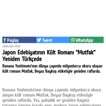
Eğitim
Medya
Politika
Dünya
Paylaş
Tweet
WhatsApp
Bilim
01.06.2026 09:47
Japon Edebiyatının Kült Romanı “Mutfak”
Kültür-sanat
Yeniden Türkçede
Sağlık
Banana Yoshimoto’nun dünya çapında milyonlarca okura ulaşan
kült romanı Mutfak, Beyaz Baykuş etiketiyle yeniden raflarda.
Yazarlar
Künye
Banana Yoshimoto’nun dünya çapında milyonlarca okura
ulaşan kült romanı Mutfak, Beyaz Baykuş etiketiyle
İletişim
yeniden raflarda. Yas, yalnızlık ve yeniden hayata
A24 SOSYAL MEDYA
tutunma üzerine kurulu eser, modern Japon edebiyatının