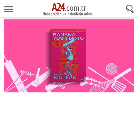
A24
9 Ağustos 2026 14:17:27
.com.tr
Haber, video ve galerilerin adresi...
Anasayfa
Foto Galeri
Gazeteler
Video Galeri
Gündem
Ekonomi
Yaşam
Magazin
Teknoloji
Spor