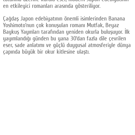
en etkileyici romanları arasında gösteriliyor.
Facebook
Çağdaş Japon edebiyatının önemli isimlerinden Banana
Twitter
Yoshimoto’nun çok konuşulan romanı Mutfak, Beyaz
Baykuş Yayınları tarafından yeniden okurla buluşuyor. İlk
Google Plus
yayımlandığı günden bu yana 30’dan fazla dile çevrilen
eser, sade anlatımı ve güçlü duygusal atmosferiyle dünya
© 2026 TÜM HAKLARI SAKLIDIR
çapında büyük bir okur kitlesine ulaştı.