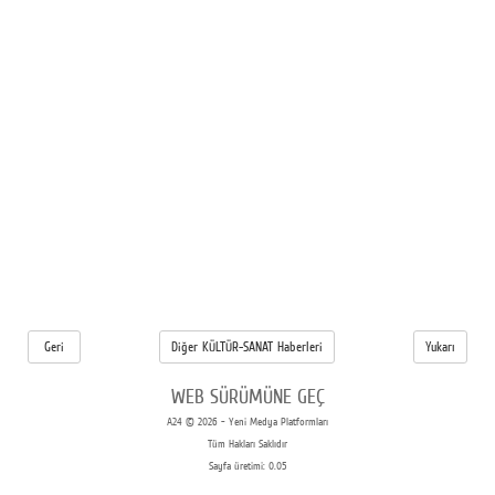
Geri
Diğer KÜLTÜR-SANAT Haberleri
Yukarı
WEB SÜRÜMÜNE GEÇ
A24 © 2026 - Yeni Medya Platformları
Tüm Hakları Saklıdır
Sayfa üretimi: 0.05