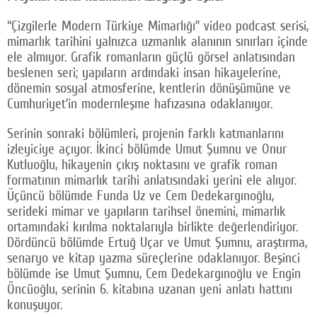
“Çizgilerle Modern Türkiye Mimarlığı” video podcast serisi,
mimarlık tarihini yalnızca uzmanlık alanının sınırları içinde
ele almıyor. Grafik romanların güçlü görsel anlatısından
beslenen seri; yapıların ardındaki insan hikayelerine,
dönemin sosyal atmosferine, kentlerin dönüşümüne ve
Cumhuriyet’in modernleşme hafızasına odaklanıyor.
Serinin sonraki bölümleri, projenin farklı katmanlarını
izleyiciye açıyor. İkinci bölümde Umut Şumnu ve Onur
Kutluoğlu, hikayenin çıkış noktasını ve grafik roman
formatının mimarlık tarihi anlatısındaki yerini ele alıyor.
Üçüncü bölümde Funda Uz ve Cem Dedekargınoğlu,
serideki mimar ve yapıların tarihsel önemini, mimarlık
ortamındaki kırılma noktalarıyla birlikte değerlendiriyor.
Dördüncü bölümde Ertuğ Uçar ve Umut Şumnu, araştırma,
senaryo ve kitap yazma süreçlerine odaklanıyor. Beşinci
bölümde ise Umut Şumnu, Cem Dedekargınoğlu ve Engin
Öncüoğlu, serinin 6. kitabına uzanan yeni anlatı hattını
konuşuyor.