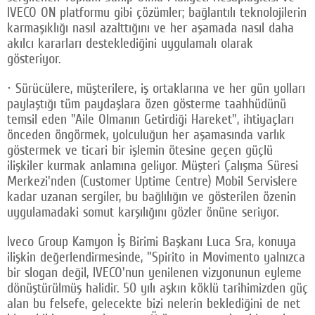
IVECO ON platformu gibi çözümler; bağlantılı teknolojilerin
karmaşıklığı nasıl azalttığını ve her aşamada nasıl daha
akılcı kararları desteklediğini uygulamalı olarak
gösteriyor.
· Sürücülere, müşterilere, iş ortaklarına ve her gün yolları
paylaştığı tüm paydaşlara özen gösterme taahhüdünü
temsil eden "Aile Olmanın Getirdiği Hareket", ihtiyaçları
önceden öngörmek, yolculuğun her aşamasında varlık
göstermek ve ticari bir işlemin ötesine geçen güçlü
ilişkiler kurmak anlamına geliyor. Müşteri Çalışma Süresi
Merkezi'nden (Customer Uptime Centre) Mobil Servislere
kadar uzanan sergiler, bu bağlılığın ve gösterilen özenin
uygulamadaki somut karşılığını gözler önüne seriyor.
Iveco Group Kamyon İş Birimi Başkanı Luca Sra, konuya
ilişkin değerlendirmesinde, "Spirito in Movimento yalnızca
bir slogan değil, IVECO'nun yenilenen vizyonunun eyleme
dönüştürülmüş halidir. 50 yılı aşkın köklü tarihimizden güç
alan bu felsefe, gelecekte bizi nelerin beklediğini de net