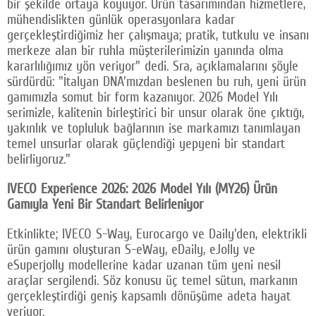
bir şekilde ortaya koyuyor. Ürün tasarımından hizmetlere,
mühendislikten günlük operasyonlara kadar
gerçekleştirdiğimiz her çalışmaya; pratik, tutkulu ve insanı
merkeze alan bir ruhla müşterilerimizin yanında olma
kararlılığımız yön veriyor" dedi. Sra, açıklamalarını şöyle
sürdürdü: "İtalyan DNA'mızdan beslenen bu ruh, yeni ürün
gamımızla somut bir form kazanıyor. 2026 Model Yılı
serimizle, kalitenin birleştirici bir unsur olarak öne çıktığı,
yakınlık ve topluluk bağlarının ise markamızı tanımlayan
temel unsurlar olarak güçlendiği yepyeni bir standart
belirliyoruz."
IVECO Experience 2026: 2026 Model Yılı (MY26) Ürün
Gamıyla Yeni Bir Standart Belirleniyor
Etkinlikte; IVECO S-Way, Eurocargo ve Daily'den, elektrikli
ürün gamını oluşturan S-eWay, eDaily, eJolly ve
eSuperjolly modellerine kadar uzanan tüm yeni nesil
araçlar sergilendi. Söz konusu üç temel sütun, markanın
gerçekleştirdiği geniş kapsamlı dönüşüme adeta hayat
veriyor.