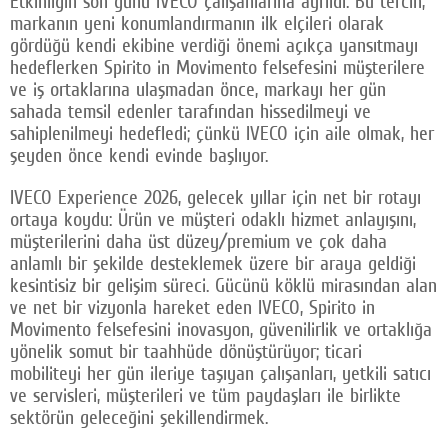
Etkinliğin son günü IVECO çalışanlarına ayrıldı. Bu tercih,
markanın yeni konumlandırmanın ilk elçileri olarak
gördüğü kendi ekibine verdiği önemi açıkça yansıtmayı
hedeflerken Spirito in Movimento felsefesini müşterilere
ve iş ortaklarına ulaşmadan önce, markayı her gün
sahada temsil edenler tarafından hissedilmeyi ve
sahiplenilmeyi hedefledi; çünkü IVECO için aile olmak, her
şeyden önce kendi evinde başlıyor.
IVECO Experience 2026, gelecek yıllar için net bir rotayı
ortaya koydu: Ürün ve müşteri odaklı hizmet anlayışını,
müşterilerini daha üst düzey/premium ve çok daha
anlamlı bir şekilde desteklemek üzere bir araya geldiği
kesintisiz bir gelişim süreci. Gücünü köklü mirasından alan
ve net bir vizyonla hareket eden IVECO, Spirito in
Movimento felsefesini inovasyon, güvenilirlik ve ortaklığa
yönelik somut bir taahhüde dönüştürüyor; ticari
mobiliteyi her gün ileriye taşıyan çalışanları, yetkili satıcı
ve servisleri, müşterileri ve tüm paydaşları ile birlikte
sektörün geleceğini şekillendirmek.