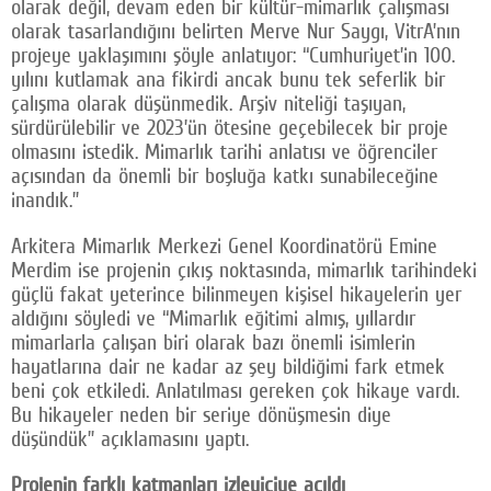
olarak değil, devam eden bir kültür-mimarlık çalışması
olarak tasarlandığını belirten Merve Nur Saygı, VitrA’nın
projeye yaklaşımını şöyle anlatıyor: “Cumhuriyet’in 100.
yılını kutlamak ana fikirdi ancak bunu tek seferlik bir
çalışma olarak düşünmedik. Arşiv niteliği taşıyan,
sürdürülebilir ve 2023’ün ötesine geçebilecek bir proje
olmasını istedik. Mimarlık tarihi anlatısı ve öğrenciler
açısından da önemli bir boşluğa katkı sunabileceğine
inandık.”
Arkitera Mimarlık Merkezi Genel Koordinatörü Emine
Merdim ise projenin çıkış noktasında, mimarlık tarihindeki
güçlü fakat yeterince bilinmeyen kişisel hikayelerin yer
aldığını söyledi ve “Mimarlık eğitimi almış, yıllardır
mimarlarla çalışan biri olarak bazı önemli isimlerin
hayatlarına dair ne kadar az şey bildiğimi fark etmek
beni çok etkiledi. Anlatılması gereken çok hikaye vardı.
Bu hikayeler neden bir seriye dönüşmesin diye
düşündük” açıklamasını yaptı.
Projenin farklı katmanları izleyiciye açıldı