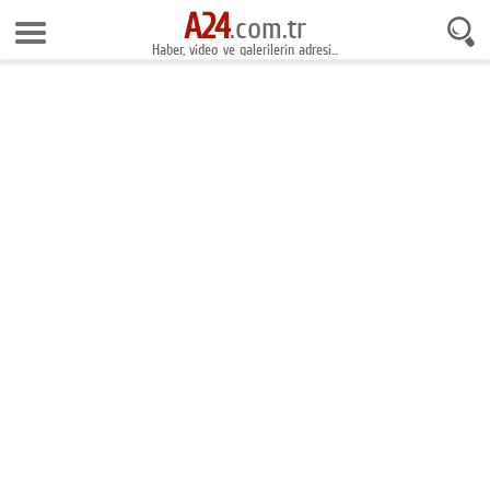
A24
6 Ağustos 2026 13:59:02
.com.tr
Haber, video ve galerilerin adresi...
Anasayfa
Foto Galeri
Gazeteler
Video Galeri
Gündem
Ekonomi
Yaşam
Magazin
Teknoloji
Spor