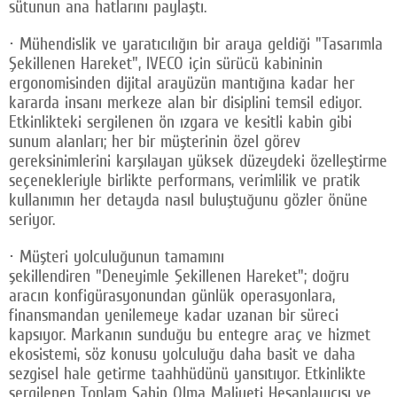
sütunun ana hatlarını paylaştı.
· Mühendislik ve yaratıcılığın bir araya geldiği "Tasarımla
Şekillenen Hareket", IVECO için sürücü kabininin
ergonomisinden dijital arayüzün mantığına kadar her
kararda insanı merkeze alan bir disiplini temsil ediyor.
Etkinlikteki sergilenen ön ızgara ve kesitli kabin gibi
sunum alanları; her bir müşterinin özel görev
gereksinimlerini karşılayan yüksek düzeydeki özelleştirme
seçenekleriyle birlikte performans, verimlilik ve pratik
kullanımın her detayda nasıl buluştuğunu gözler önüne
seriyor.
· Müşteri yolculuğunun tamamını
şekillendiren "Deneyimle Şekillenen Hareket"; doğru
aracın konfigürasyonundan günlük operasyonlara,
finansmandan yenilemeye kadar uzanan bir süreci
kapsıyor. Markanın sunduğu bu entegre araç ve hizmet
ekosistemi, söz konusu yolculuğu daha basit ve daha
sezgisel hale getirme taahhüdünü yansıtıyor. Etkinlikte
sergilenen Toplam Sahip Olma Maliyeti Hesaplayıcısı ve