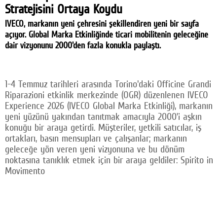
Stratejisini Ortaya Koydu
Facebook
IVECO, markanın yeni çehresini şekillendiren yeni bir sayfa
Twitter
açıyor. Global Marka Etkinliğinde ticari mobilitenin geleceğine
dair vizyonunu 2000'den fazla konukla paylaştı.
Google Plus
© 2026 TÜM HAKLARI SAKLIDIR
1-4 Temmuz tarihleri arasında Torino'daki Officine Grandi
Riparazioni etkinlik merkezinde (OGR) düzenlenen IVECO
Experience 2026 (IVECO Global Marka Etkinliği), markanın
yeni yüzünü yakından tanıtmak amacıyla 2000’i aşkın
konuğu bir araya getirdi. Müşteriler, yetkili satıcılar, iş
ortakları, basın mensupları ve çalışanlar; markanın
geleceğe yön veren yeni vizyonuna ve bu dönüm
noktasına tanıklık etmek için bir araya geldiler: Spirito in
Movimento