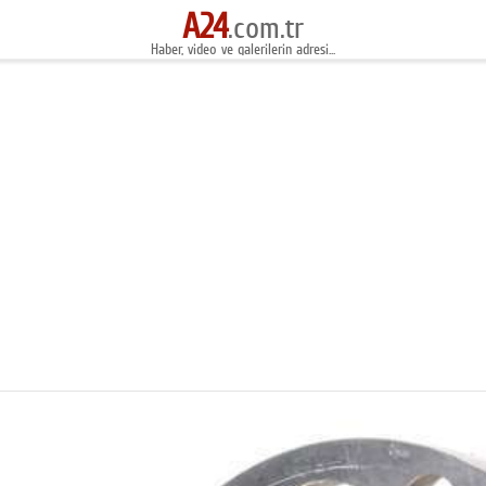
A24
.com.tr
Haber, video ve galerilerin adresi...