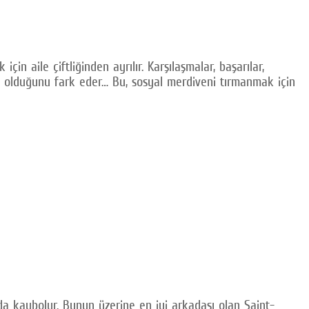
in aile çiftliğinden ayrılır. Karşılaşmalar, başarılar,
sı olduğunu fark eder… Bu, sosyal merdiveni tırmanmak için
da kaybolur. Bunun üzerine en iyi arkadaşı olan Saint-