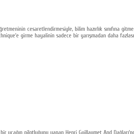
meninin cesaretlendirmesiyle, bilim hazırlık sınıfına gitmek iç
technique’e girme hayalinin sadece bir yarışmadan daha fazla
 bir uçağın pilotluğunu yapan Henri Guillaumet And Dağları’n