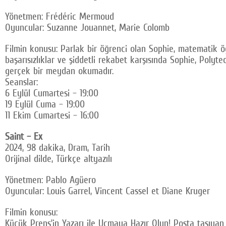
Yönetmen: Frédéric Mermoud
Oyuncular: Suzanne Jouannet, Marie Colomb
Filmin konusu: Parlak bir öğrenci olan Sophie, matematik öğret
başarısızlıklar ve şiddetli rekabet karşısında Sophie, Poly
gerçek bir meydan okumadır.
Seanslar:
6 Eylül Cumartesi – 19:00
19 Eylül Cuma – 19:00
11 Ekim Cumartesi – 16:00
Saint – Ex
2024, 98 dakika, Dram, Tarih
Orijinal dilde, Türkçe altyazılı
Yönetmen: Pablo Agüero
Oyuncular: Louis Garrel, Vincent Cassel et Diane Kruger
Filmin konusu:
Küçük Prens’in Yazarı ile Uçmaya Hazır Olun! Posta taşıyan