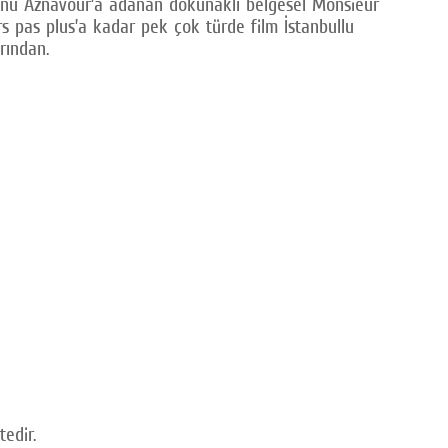
ikonu Aznavour’a adanan dokunaklı belgesel Monsieur
s pas plus’a kadar pek çok türde film İstanbullu
rından.
edir.