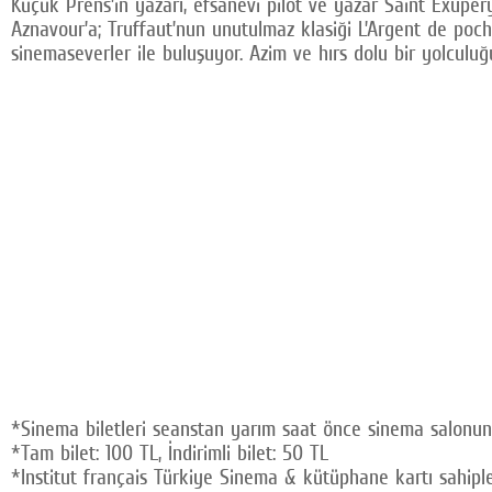
Küçük Prens’in yazarı, efsanevi pilot ve yazar Saint Exupé
Aznavour’a; Truffaut’nun unutulmaz klasiği L’Argent de poch
sinemaseverler ile buluşuyor. Azim ve hırs dolu bir yolcul
*Sinema biletleri seanstan yarım saat önce sinema salonund
*Tam bilet: 100 TL, İndirimli bilet: 50 TL
*Institut français Türkiye Sinema & kütüphane kartı sahipler