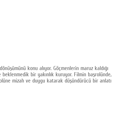
l dönüşümünü konu alıyor. Göçmenlerin maruz kaldığı
e beklenmedik bir yakınlık kuruyor. Filmin başrolünde,
rolüne mizah ve duygu katarak düşündürücü bir anlatı