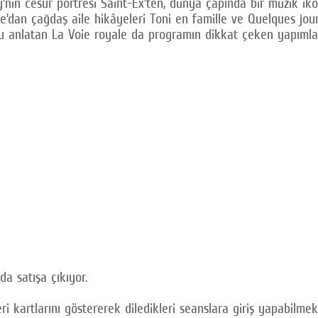
ry’nin cesur portresi Saint-Ex’ten, dünya çapında bir müzik 
e’dan çağdaş aile hikâyeleri Toni en famille ve Quelques jour
uğu anlatan La Voie royale da programın dikkat çeken yapımla
a satışa çıkıyor.
i kartlarını göstererek diledikleri seanslara giriş yapabilmekt