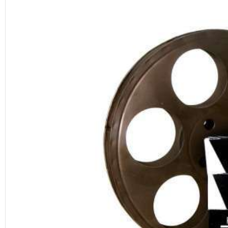
Eğitim
Medya
Politika
Dünya
Bilim
Kültür-sanat
Sağlık
Yazarlar
Künye
İletişim
A24 SOSYAL MEDYA