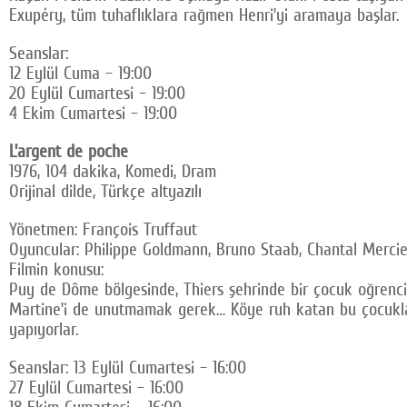
Exupéry, tüm tuhaflıklara rağmen Henri’yi aramaya başlar.
Seanslar:
12 Eylül Cuma – 19:00
20 Eylül Cumartesi – 19:00
4 Ekim Cumartesi – 19:00
L’argent de poche
1976, 104 dakika, Komedi, Dram
Orijinal dilde, Türkçe altyazılı
Yönetmen: François Truffaut
Oyuncular: Philippe Goldmann, Bruno Staab, Chantal Mercie
Filmin konusu:
Puy de Dôme bölgesinde, Thiers şehrinde bir çocuk oğrenci gr
Martine’i de unutmamak gerek… Köye ruh katan bu çocuklar,
yapıyorlar.
Seanslar: 13 Eylül Cumartesi – 16:00
27 Eylül Cumartesi – 16:00