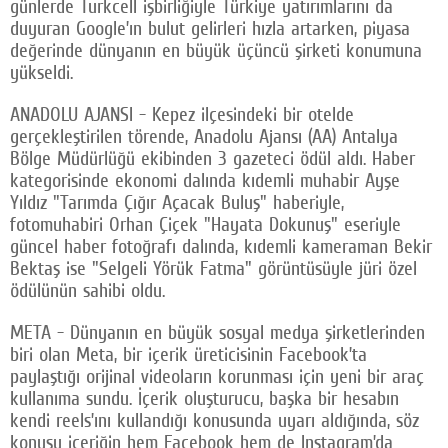
günlerde Turkcell işbirliğiyle Türkiye yatırımlarını da
duyuran Google’ın bulut gelirleri hızla artarken, piyasa
değerinde dünyanın en büyük üçüncü şirketi konumuna
yükseldi.
ANADOLU AJANSI - Kepez ilçesindeki bir otelde
gerçekleştirilen törende, Anadolu Ajansı (AA) Antalya
Bölge Müdürlüğü ekibinden 3 gazeteci ödül aldı. Haber
kategorisinde ekonomi dalında kıdemli muhabir Ayşe
Yıldız "Tarımda Çığır Açacak Buluş" haberiyle,
fotomuhabiri Orhan Çiçek "Hayata Dokunuş" eseriyle
güncel haber fotoğrafı dalında, kıdemli kameraman Bekir
Bektaş ise "Selgeli Yörük Fatma" görüntüsüyle jüri özel
ödülünün sahibi oldu.
META - Dünyanın en büyük sosyal medya şirketlerinden
biri olan Meta, bir içerik üreticisinin Facebook’ta
paylaştığı orijinal videoların korunması için yeni bir araç
kullanıma sundu. İçerik oluşturucu, başka bir hesabın
kendi reels’ını kullandığı konusunda uyarı aldığında, söz
konusu içeriğin hem Facebook hem de Instagram’da