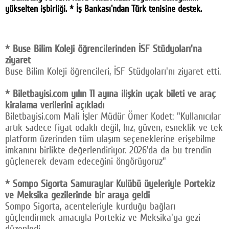
yükselten işbirliği. * İş Bankası'ndan Türk tenisine destek.
Facebook
Twitter
* Buse Bilim Koleji öğrencilerinden İSF Stüdyoları'na
Google Plus
ziyaret
Buse Bilim Koleji öğrencileri, İSF Stüdyoları'nı ziyaret etti.
© 2026 TÜM HAKLARI SAKLIDIR
* Biletbayisi.com yılın 11 ayına ilişkin uçak bileti ve araç
kiralama verilerini açıkladı
Biletbayisi.com Mali İşler Müdür Ömer Kodet: "Kullanıcılar
artık sadece fiyat odaklı değil, hız, güven, esneklik ve tek
platform üzerinden tüm ulaşım seçeneklerine erişebilme
imkanını birlikte değerlendiriyor. 2026'da da bu trendin
güçlenerek devam edeceğini öngörüyoruz"
* Sompo Sigorta Samuraylar Kulübü üyeleriyle Portekiz
ve Meksika gezilerinde bir araya geldi
Sompo Sigorta, acenteleriyle kurduğu bağları
güçlendirmek amacıyla Portekiz ve Meksika'ya gezi
düzenledi.