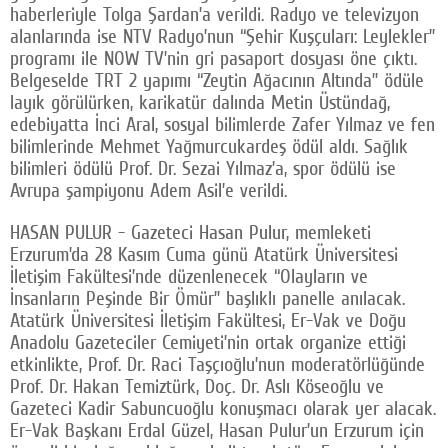
haberleriyle Tolga Şardan’a verildi. Radyo ve televizyon
alanlarında ise NTV Radyo’nun “Şehir Kuşçuları: Leylekler”
programı ile NOW TV’nin gri pasaport dosyası öne çıktı.
Belgeselde TRT 2 yapımı “Zeytin Ağacının Altında” ödüle
layık görülürken, karikatür dalında Metin Üstündağ,
edebiyatta İnci Aral, sosyal bilimlerde Zafer Yılmaz ve fen
bilimlerinde Mehmet Yağmurcukardeş ödül aldı. Sağlık
bilimleri ödülü Prof. Dr. Sezai Yılmaz’a, spor ödülü ise
Avrupa şampiyonu Adem Asil’e verildi.
HASAN PULUR - Gazeteci Hasan Pulur, memleketi
Erzurum’da 28 Kasım Cuma günü Atatürk Üniversitesi
İletişim Fakültesi’nde düzenlenecek “Olayların ve
İnsanların Peşinde Bir Ömür” başlıklı panelle anılacak.
Atatürk Üniversitesi İletişim Fakültesi, Er-Vak ve Doğu
Anadolu Gazeteciler Cemiyeti’nin ortak organize ettiği
etkinlikte, Prof. Dr. Raci Taşçıoğlu’nun moderatörlüğünde
Prof. Dr. Hakan Temiztürk, Doç. Dr. Aslı Köseoğlu ve
Gazeteci Kadir Sabuncuoğlu konuşmacı olarak yer alacak.
Er-Vak Başkanı Erdal Güzel, Hasan Pulur’un Erzurum için