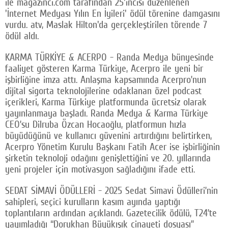
ile magazinci.com tarafından 25'incisi düzenlenen
'İnternet Medyası Yılın En İyileri' ödül törenine damgasını
vurdu. atv, Maslak Hilton'da gerçekleştirilen törende 7
ödül aldı.
KARMA TÜRKİYE & ACERPO - Randa Medya bünyesinde
faaliyet gösteren Karma Türkiye, Acerpro ile yeni bir
işbirliğine imza attı. Anlaşma kapsamında Acerpro’nun
dijital sigorta teknolojilerine odaklanan özel podcast
içerikleri, Karma Türkiye platformunda ücretsiz olarak
yayınlanmaya başladı. Randa Medya & Karma Türkiye
CEO’su Dilruba Özcan Hocaoğlu, platformun hızla
büyüdüğünü ve kullanıcı güvenini artırdığını belirtirken,
Acerpro Yönetim Kurulu Başkanı Fatih Acer ise işbirliğinin
şirketin teknoloji odağını genişlettiğini ve 20. yıllarında
yeni projeler için motivasyon sağladığını ifade etti.
SEDAT SİMAVİ ÖDÜLLERİ - 2025 Sedat Simavi Ödülleri’nin
sahipleri, seçici kurulların kasım ayında yaptığı
toplantıların ardından açıklandı. Gazetecilik ödülü, T24’te
yayımladığı “Dorukhan Büyükışık cinayeti dosyası”