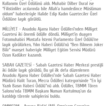
Kullanımı Özel Ödülünü aldı. Muhabir Dilber Dural ise
“Filistinliler acılarında bile Allah'a hamdedince Müslüman
oldum” haberleriyle Halide Edip Kadın Gazeteciler Özel
Ödülüne layık görüldü.
MİLLİYET - Anadolu Ajansı Haber Ödülleri’nden Milliyet
Gazetesi iki önemli ödülle döndü. Milliyet’in duayen
Fotomuhabiri Mustafa İstemi Parlamento Özel Ödülü’ne
layık görülürken, Yılın Haberi Ödülü’nü “Ben Bilmem Joker
Bilir” manşet haberiyle Milliyet Eğitim Servisi Müdürü
Ozan Kadüker kazandı.
SABAH GAZETESİ - Sabah Gazetesi Haber Merkezi prestijli
iki ödüle layık görüldü. Bu yıl ilk defa düzenlenen
Anadolu Ajansı Haber Ödülleri'nde Sabah Gazetesi Haber
Müdürü Halit Turan, Mecra Ödülleri kategorisinde "En İyi
Yazılı Basın Haberi Ödülü"nü aldı. Ödüller, TBMM Tören
Salonu'nda TBMM Başkanı Numan Kurtulmuş'un da
katıldığı törenle sahiplerini buldu.