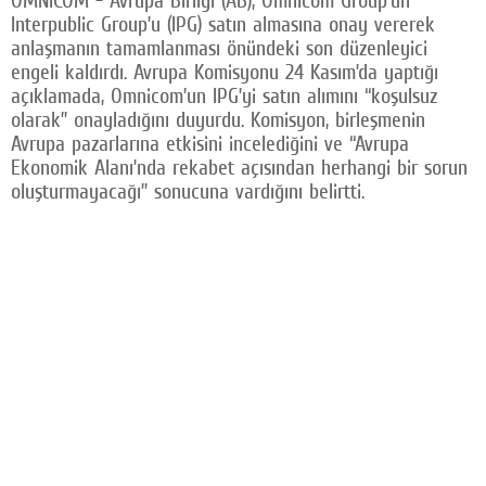
OMNICOM - Avrupa Birliği (AB), Omnicom Group’un
Interpublic Group’u (IPG) satın almasına onay vererek
anlaşmanın tamamlanması önündeki son düzenleyici
engeli kaldırdı. Avrupa Komisyonu 24 Kasım’da yaptığı
açıklamada, Omnicom’un IPG’yi satın alımını “koşulsuz
olarak” onayladığını duyurdu. Komisyon, birleşmenin
Avrupa pazarlarına etkisini incelediğini ve “Avrupa
Ekonomik Alanı’nda rekabet açısından herhangi bir sorun
oluşturmayacağı” sonucuna vardığını belirtti.