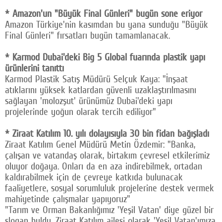
* Amazon'un "Büyük Final Günleri" bugün sone eriyor
Amazon Türkiye'nin kasımdan bu yana sunduğu "Büyük
Final Günleri" fırsatları bugün tamamlanacak.
* Karmod Dubai'deki Big 5 Global fuarında plastik yapı
ürünlerini tanıttı
Karmod Plastik Satış Müdürü Selçuk Kaya: "İnşaat
atıklarını yüksek katlardan güvenli uzaklaştırılmasını
sağlayan 'molozşut' ürünümüz Dubai'deki yapı
projelerinde yoğun olarak tercih ediliyor"
* Ziraat Katılım 10. yılı dolayısıyla 30 bin fidan bağışladı
Ziraat Katılım Genel Müdürü Metin Özdemir: "Banka,
çalışan ve vatandaş olarak, birtakım çevresel etkilerimiz
oluyor doğaya. Onları da en aza indirebilmek, ortadan
kaldırabilmek için de çevreye katkıda bulunacak
faaliyetlere, sosyal sorumluluk projelerine destek vermek
mahiyetinde çalışmalar yapıyoruz"
"Tarım ve Orman Bakanlığımız 'Yeşil Vatan' diye güzel bir
slogan buldu. Ziraat Katılım ailesi olarak 'Yeşil Vatan'ımıza