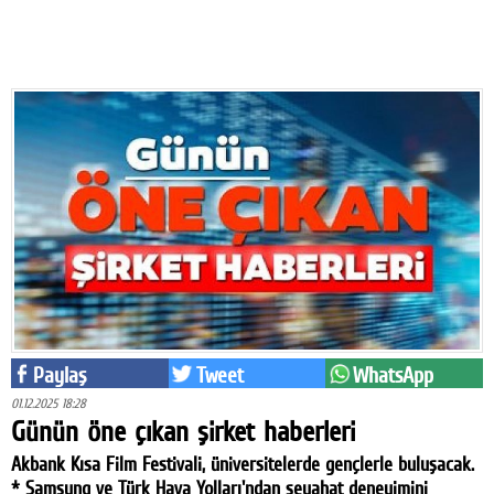
Eğitim
Medya
Politika
Dünya
Bilim
Kültür-sanat
Sağlık
Yazarlar
Paylaş
Tweet
WhatsApp
Künye
01.12.2025 18:28
Günün öne çıkan şirket haberleri
İletişim
Akbank Kısa Film Festivali, üniversitelerde gençlerle buluşacak.
A24 SOSYAL MEDYA
* Samsung ve Türk Hava Yolları'ndan seyahat deneyimini