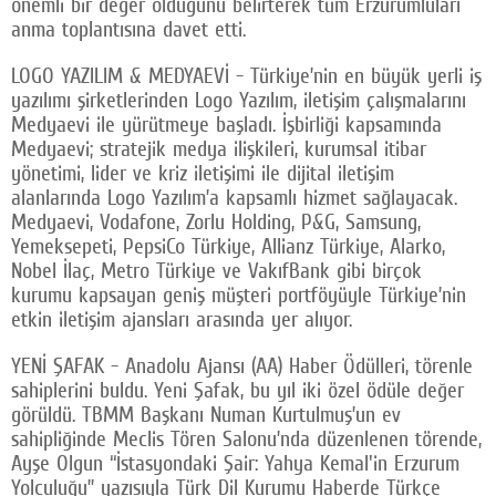
önemli bir değer olduğunu belirterek tüm Erzurumluları
anma toplantısına davet etti.
LOGO YAZILIM & MEDYAEVİ - Türkiye’nin en büyük yerli iş
yazılımı şirketlerinden Logo Yazılım, iletişim çalışmalarını
Medyaevi ile yürütmeye başladı. İşbirliği kapsamında
Medyaevi; stratejik medya ilişkileri, kurumsal itibar
yönetimi, lider ve kriz iletişimi ile dijital iletişim
alanlarında Logo Yazılım’a kapsamlı hizmet sağlayacak.
Medyaevi, Vodafone, Zorlu Holding, P&G, Samsung,
Yemeksepeti, PepsiCo Türkiye, Allianz Türkiye, Alarko,
Nobel İlaç, Metro Türkiye ve VakıfBank gibi birçok
kurumu kapsayan geniş müşteri portföyüyle Türkiye’nin
etkin iletişim ajansları arasında yer alıyor.
YENİ ŞAFAK - Anadolu Ajansı (AA) Haber Ödülleri, törenle
sahiplerini buldu. Yeni Şafak, bu yıl iki özel ödüle değer
görüldü. TBMM Başkanı Numan Kurtulmuş’un ev
sahipliğinde Meclis Tören Salonu’nda düzenlenen törende,
Ayşe Olgun “İstasyondaki Şair: Yahya Kemal'in Erzurum
Yolculuğu” yazısıyla Türk Dil Kurumu Haberde Türkçe