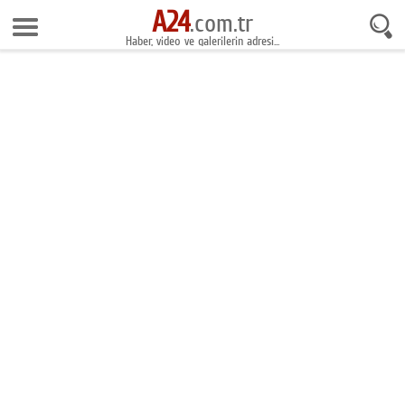
A24
7 Ağustos 2026 9:49:35
.com.tr
Haber, video ve galerilerin adresi...
Anasayfa
Foto Galeri
Gazeteler
Video Galeri
Gündem
Ekonomi
Yaşam
Magazin
Teknoloji
Spor