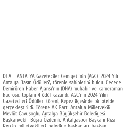
DHA - ANTALYA Gazeteciler Cemiyeti'nin (AGC) '2024 Yılı
Antalya Basın Ödülleri', törenle sahiplerini buldu. Gecede
Demirören Haber Ajansı'nın (DHA) muhabir ve kameraman
kadrosu, toplam 4 ödül kazandı. AGC'nin 2024 Yılın
Gazetecileri Ödülleri töreni, Kepez ilçesinde bir otelde
gerçekleştirildi. Törene AK Parti Antalya Milletvekili
Mevlüt Çavuşoğlu, Antalya Büyükşehir Belediyesi
Başkanvekili Büşra Özdemir, Antalyaspor Başkanı Rıza
Perçin, milletvekilleri, belediye başkanları, başkan