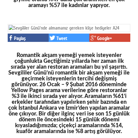
aramayı %57 ile kadınlar yapıyor.
Paylaş
Tweet
Google+
Romantik akşam yemeği yemek isteyenler
çoğunlukta Geçtiğimiz yıllarda her zaman ilk
sırada yer alan restoran aramaları bu yıl şaşırttı.
Sevgililer Günü’nü romantik bir akşam yemeği ile
geçirmek isteyenlerin tercihi değişmiş
görünüyor. 26 Ocak – 9 Şubat 2016 döneminde
Yellow Pages arama verilerine göre restoranlar
%3 ile ikinci sırada yer alıyor. Aramaların %61’i
erkekler tarafından yapılırken şehir bazında en
çok İstanbul Ankara ve İzmir’den yapılan aramalar
öne çıkıyor. Bir diğer ilginç veri ise son 15 günlük
dönem ile öncesindeki 15 günlük dönemi
kıyasladığımızda; çiçekçi aramalarında %14,
kuaför aramalarında ise %8 artış görülüyor.