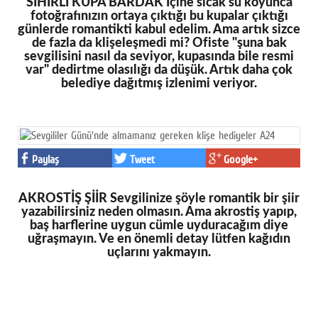
SİHİRLİ KUPA BARDAK İçine sıcak su koyunca
fotoğrafınızın ortaya çıktığı bu kupalar çıktığı
günlerde romantikti kabul edelim. Ama artık sizce
de fazla da klişeleşmedi mi? Ofiste "şuna bak
sevgilisini nasıl da seviyor, kupasında bile resmi
var" dedirtme olasılığı da düşük. Artık daha çok
belediye dağıtmış izlenimi veriyor.
Paylaş
Tweet
Google+
AKROSTİŞ ŞİİR Sevgilinize şöyle romantik bir şiir
yazabilirsiniz neden olmasın. Ama akrostiş yapıp,
baş harflerine uygun cümle uyduracağım diye
uğraşmayın. Ve en önemli detay lütfen kağıdın
uçlarını yakmayın.