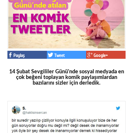
Eğitim
Medya
Politika
Dünya
Paylaş
Tweet
Google+
Bilim
Kültür-sanat
14 Şubat Sevgililer Günü'nde sosyal medyada en
çok beğeni toplayan komik paylaşımlardan
Sağlık
bazılarını sizler için derledik.
Yazarlar
Künye
İletişim
A24 SOSYAL MEDYA