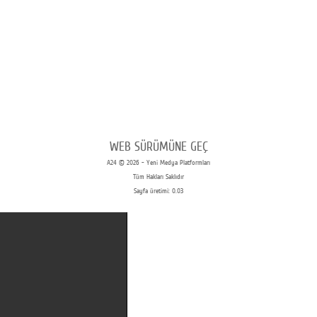
WEB SÜRÜMÜNE GEÇ
A24 © 2026 - Yeni Medya Platformları
Tüm Hakları Saklıdır
Sayfa üretimi: 0.03