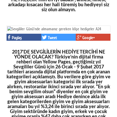
HEYKELCİK Yılın en iyi babası , annesi, ninesi,
arkadaşı kısacası her hali türemiş bu hediyeyi siz
siz olun almayın.
Paylaş
Tweet
Google+
2017'DE SEVGİLİLERİN HEDİYE TERCİHİ NE
YÖNDE OLACAK? Türkiye’nin dijital firma
rehberi olan Yellow Pages, geçtiğimiz yıl
Sevgililer Günü için 26 Ocak - 9 Şubat 2017
tarihleri arasında dijital platformda en çok aranan
kategorileri açıklamıştı. Bu verilere göre giyim ve
giyim aksesuarları kategorisi ilk sırada yer
alırken, restoranlar ikinci sırada yer alıyor. “En şık
benim sevgilim olsun” diyenler en çok giyim ve
giyim aksesuarı aradı Hediye denince akla ilk
gelen kategorilerden giyim ve giyim aksesuarları
aramaları bu yıl %3,24 ile birinci sırada yer alıyor.
Giyim sektöründe kadın giyim, erkek ve çocuk
giyime oranla %47 daha çok aranırken en çok