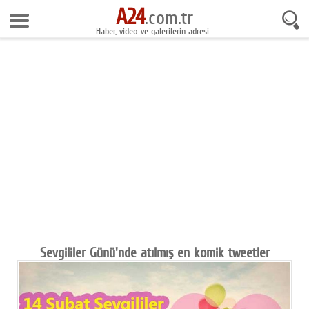
A24
7 Ağustos 2026 16:41:55
.com.tr
Haber, video ve galerilerin adresi...
Anasayfa
Foto Galeri
Gazeteler
Video Galeri
Gündem
Ekonomi
Yaşam
Magazin
Sevgililer Günü'nde atılmış en komik tweetler
Teknoloji
Spor