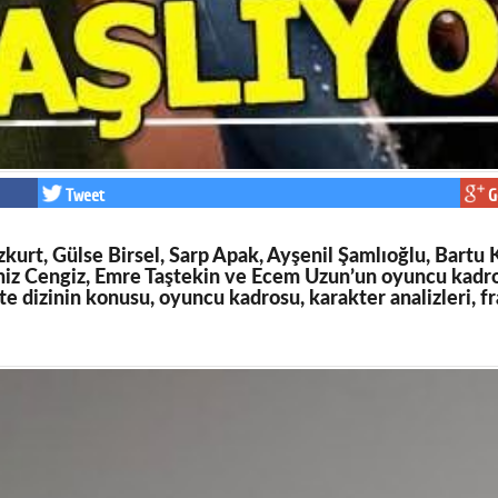
Tweet
G
urt, Gülse Birsel, Sarp Apak, Ayşenil Şamlıoğlu, Bartu 
niz Cengiz, Emre Taştekin ve Ecem Uzun’un oyuncu kadros
şte dizinin konusu, oyuncu kadrosu, karakter analizleri, fr