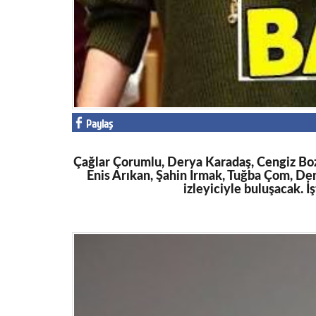
Facebook
Twitter
Google Plus
© 2026 TÜM HAKLARI SAKLIDIR
Paylaş
Çağlar Çorumlu, Derya Karadaş, Cengiz Bozk
Enis Arıkan, Şahin Irmak, Tuğba Çom, De
izleyiciyle buluşacak. İ