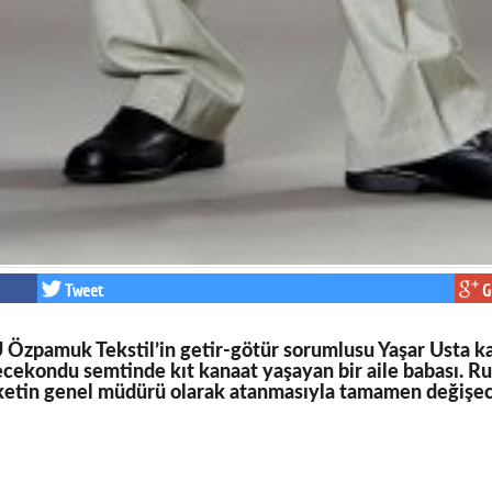
Tweet
G
k Tekstil’in getir-götür sorumlusu Yaşar Usta karısı S
gecekondu semtinde kıt kanaat yaşayan bir aile babası. 
ketin genel müdürü olarak atanmasıyla tamamen değişe