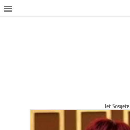
6 Ağustos 2026 11:03:34
Anasayfa
Foto Galeri
Gazeteler
Video Galeri
Gündem
Ekonomi
Yaşam
Magazin
Jet Sosyete 
Teknoloji
Spor