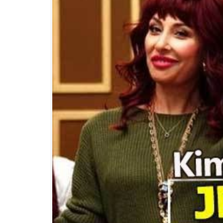
Eğitim
Medya
Politika
Dünya
Bilim
Kültür-sanat
Sağlık
Yazarlar
Künye
İletişim
A24 SOSYAL MEDYA