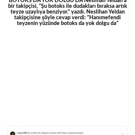
BOTOKS DA YOK DOLGU DA Neslihan Yeldan'a
bir takipçisi, "Şu botoks ile dudakları bıraksa artık
teyze uzaylıya benziyor." yazdı. Neslihan Yeldan
takipçisine şöyle cevap verdi: "Hanımefendi
teyzenin yüzünde botoks da yok dolgu da"