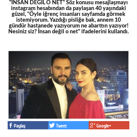
"İNSAN DEĞİL O NET" Söz konusu mesajlaşmayı
instagram hesabından da paylaşan 40 yaşındaki
güzel, "Öyle iğrenç insanları sayfamda görmek
istemiyorum. Yazdığı pisliğe bak, annem 10
gündür hastanede yazıyorum ne abarttın yazıyor!
Nesiniz siz? İnsan değil o net" ifadelerini kullandı.
Paylaş
Tweet
Google+