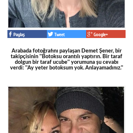
Paylaş
Tweet
Google+
Arabada fotoğrafını paylaşan Demet Şener, bir
takipçisinin ''Botoksu orantılı yaptırın. Bir taraf
dolgun bir taraf ucube'' yorumuna şu cevabı
verdi: ''Ay yeter botoksum yok. Anlayamadınız.''