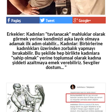
Paylaş
Tweet
Google+
Erkekler: Kadınları "tavlanacak" mahluklar olarak
görmek yerine kendimizi aşka layık olmaya
adamak ilk adım olabilir... Kadınlar: Birbirlerine
kadınlıkları üzerinden zorbalık yapmayı
bırakabilir. Bu şekilde hep birlikte kadınlara
"sahip olmak" yerine toplumsal olarak kadına
şiddeti azaltmaya emek verebiliriz. Sevgiler
dostum... "