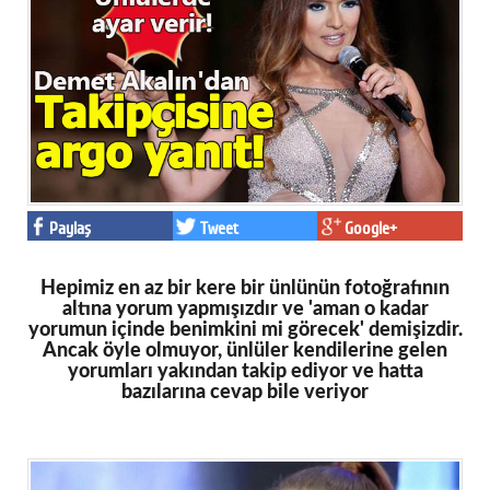
Eğitim
Medya
Politika
Dünya
Bilim
Paylaş
Tweet
Google+
Kültür-sanat
Hepimiz en az bir kere bir ünlünün fotoğrafının
Sağlık
altına yorum yapmışızdır ve 'aman o kadar
yorumun içinde benimkini mi görecek' demişizdir.
Yazarlar
Ancak öyle olmuyor, ünlüler kendilerine gelen
yorumları yakından takip ediyor ve hatta
Künye
bazılarına cevap bile veriyor
İletişim
A24 SOSYAL MEDYA