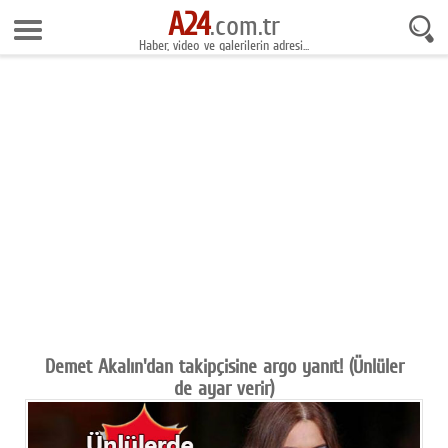
A24
7 Ağustos 2026 11:46:08
.com.tr
Haber, video ve galerilerin adresi...
Anasayfa
Foto Galeri
Gazeteler
Video Galeri
Gündem
Ekonomi
Yaşam
Magazin
Demet Akalın'dan takipçisine argo yanıt! (Ünlüler
de ayar verir)
Teknoloji
Spor