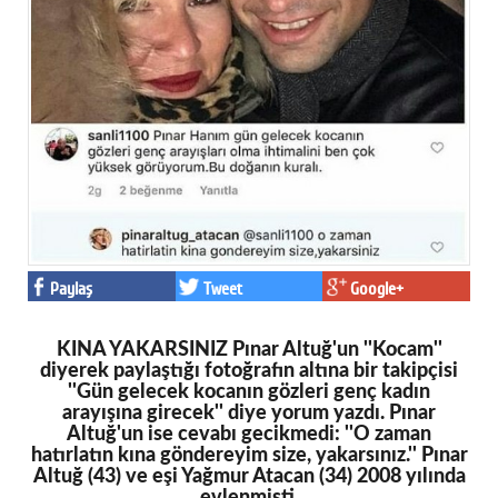
Paylaş
Tweet
Google+
KINA YAKARSINIZ Pınar Altuğ'un ''Kocam''
diyerek paylaştığı fotoğrafın altına bir takipçisi
''Gün gelecek kocanın gözleri genç kadın
arayışına girecek'' diye yorum yazdı. Pınar
Altuğ'un ise cevabı gecikmedi: ''O zaman
hatırlatın kına göndereyim size, yakarsınız.'' Pınar
Altuğ (43) ve eşi Yağmur Atacan (34) 2008 yılında