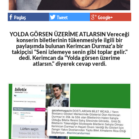
Paylaş
Tweet
Google+
YOLDA GÖRSEN ÜZERİME ATLARSIN Vereceği
konserin biletlerinin tükenmesiyle ilgili bir
paylaşımda bulunan Kerimcan Durmaz'a bir
takipçisi "Seni izlemeye senin gibi toplar gelir."
dedi. Kerimcan da "Yolda görsen üzerime
atlarsın." diyerek cevap verdi.