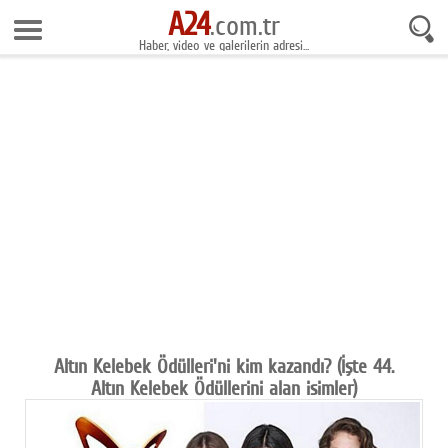
A24
9 Ağustos 2026 9:54:45
.com.tr
Haber, video ve galerilerin adresi...
Anasayfa
Foto Galeri
Gazeteler
Video Galeri
Gündem
Ekonomi
Yaşam
Magazin
Altın Kelebek Ödülleri'ni kim kazandı? (İşte 44.
Altın Kelebek Ödüllerini alan isimler)
Teknoloji
Spor