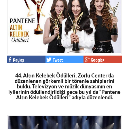
Eğitim
Medya
Politika
Dünya
Bilim
Paylaş
Tweet
Google+
Kültür-sanat
44. Altın Kelebek Ödülleri, Zorlu Center’da
Sağlık
düzenlenen görkemli bir törenle sahiplerini
buldu. Televizyon ve müzik dünyasının en
Yazarlar
iyilerinin ödüllendirildiği gece bu yıl da “Pantene
Altın Kelebek Ödülleri” adıyla düzenlendi.
Künye
İletişim
A24 SOSYAL MEDYA