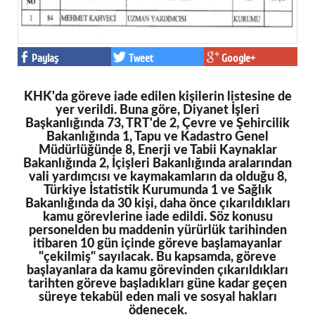
Eğitim
Medya
Paylaş
Tweet
Google+
Politika
KHK'da göreve iade edilen kişilerin listesine de
Dünya
yer verildi. Buna göre, Diyanet İşleri
Başkanlığında 73, TRT'de 2, Çevre ve Şehircilik
Bilim
Bakanlığında 1, Tapu ve Kadastro Genel
Müdürlüğünde 8, Enerji ve Tabii Kaynaklar
Kültür-sanat
Bakanlığında 2, İçişleri Bakanlığında aralarından
vali yardımcısı ve kaymakamların da olduğu 8,
Türkiye İstatistik Kurumunda 1 ve Sağlık
Sağlık
Bakanlığında da 30 kişi, daha önce çıkarıldıkları
kamu görevlerine iade edildi. Söz konusu
Yazarlar
personelden bu maddenin yürürlük tarihinden
itibaren 10 gün içinde göreve başlamayanlar
Künye
"çekilmiş" sayılacak. Bu kapsamda, göreve
başlayanlara da kamu görevinden çıkarıldıkları
İletişim
tarihten göreve başladıkları güne kadar geçen
süreye tekabül eden mali ve sosyal hakları
A24 SOSYAL MEDYA
ödenecek.