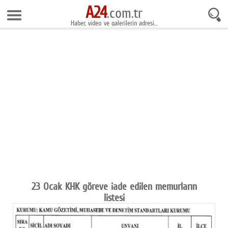
A24
8 Ağustos 2026 13:57:49
.com.tr
Haber, video ve galerilerin adresi...
Anasayfa
Foto Galeri
Gazeteler
Video Galeri
Gündem
Ekonomi
Yaşam
Magazin
23 Ocak KHK göreve iade edilen memurların
listesi
Teknoloji
Spor