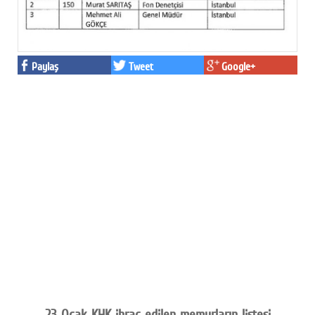
Paylaş
Tweet
Google+
23 Ocak KHK ihraç edilen memurların listesi