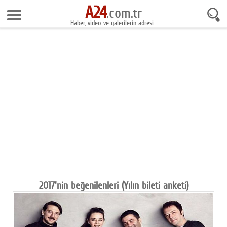
A24
8 Ağustos 2026 17:45:13
.com.tr
Haber, video ve galerilerin adresi...
Anasayfa
Foto Galeri
Gazeteler
Video Galeri
Gündem
Ekonomi
Yaşam
Magazin
2017'nin beğenilenleri (Yılın bileti anketi)
Teknoloji
Spor