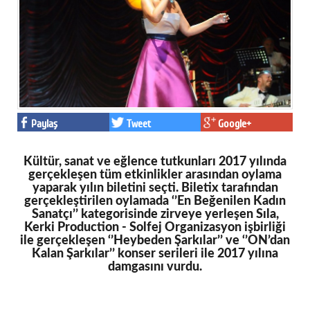
Facebook
Twitter
Google Plus
© 2026 TÜM HAKLARI SAKLIDIR
Paylaş
Tweet
Google+
Kültür, sanat ve eğlence tutkunları 2017 yılında
gerçekleşen tüm etkinlikler arasından oylama
yaparak yılın biletini seçti. Biletix tarafından
gerçekleştirilen oylamada ‘’En Beğenilen Kadın
Sanatçı’’ kategorisinde zirveye yerleşen Sıla,
Kerki Production - Solfej Organizasyon işbirliği
ile gerçekleşen ‘’Heybeden Şarkılar’’ ve ‘’ON’dan
Kalan Şarkılar’’ konser serileri ile 2017 yılına
damgasını vurdu.