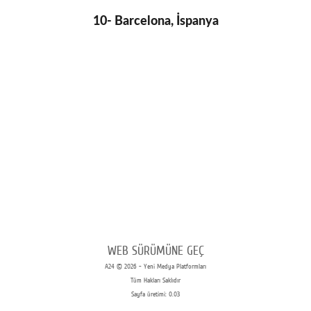
10- Barcelona, İspanya
WEB SÜRÜMÜNE GEÇ
A24 © 2026 - Yeni Medya Platformları
Tüm Hakları Saklıdır
Sayfa üretimi: 0.03