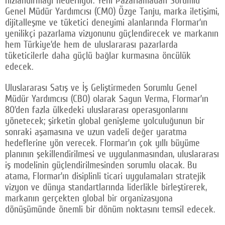
hızlandırmayı hedefliyor. Yeni Pazarlamadan Sorumlu
Genel Müdür Yardımcısı (CMO) Özge Tanju, marka iletişimi,
dijitalleşme ve tüketici deneyimi alanlarında Flormar’ın
yenilikçi pazarlama vizyonunu güçlendirecek ve markanın
hem Türkiye’de hem de uluslararası pazarlarda
tüketicilerle daha güçlü bağlar kurmasına öncülük
edecek.
Uluslararası Satış ve İş Geliştirmeden Sorumlu Genel
Müdür Yardımcısı (CBO) olarak Sagun Verma, Flormar’ın
80’den fazla ülkedeki uluslararası operasyonlarını
yönetecek; şirketin global genişleme yolculuğunun bir
sonraki aşamasına ve uzun vadeli değer yaratma
hedeflerine yön verecek. Flormar’ın çok yıllı büyüme
planının şekillendirilmesi ve uygulanmasından, uluslararası
iş modelinin güçlendirilmesinden sorumlu olacak. Bu
atama, Flormar’ın disiplinli ticari uygulamaları stratejik
vizyon ve dünya standartlarında liderlikle birleştirerek,
markanın gerçekten global bir organizasyona
dönüşümünde önemli bir dönüm noktasını temsil edecek.