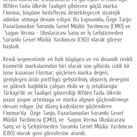
80’den fazla ülkede faaliyet gösteren güçlü marka
Facebook
Flormar, büyüme hedeflerini destekleyecek stratejik
adımlar atmaya devam ediyor. Bu kapsamda, Özge Tanju-
Twitter
Pazarlamadan Sorumlu Genel Müdür Yardımcısı (CMO) ve
Sagun Verma - Uluslararası Satış ve İş Geliştirmeden
Google Plus
Sorumlu Genel Müdür Yardımcısı (CBO) olarak göreve
© 2026 TÜM HAKLARI SAKLIDIR
başladı.
Kendi segmentinde en hızlı büyüyen ve en dinamik renkli
kozmetik markalarından biri olarak son yıllarda ciddi bir
ivme kazanan Flormar; güçlenen marka değeri,
genişleyen ürün portföyü, geliştirilmiş alışveriş deneyimi
ve yüksek bağlılıkla çalışan ekibi ve iş ortaklarıyla
Türkiye’de ve faaliyet gösterdiği 80’den fazla ülkede
pazar payını artırmaya ve marka algısını güçlendirmeye
devam ediyor. Üst düzey kadrolarını güçlendiren
Flormar’da Özge Tanju, Pazarlamadan Sorumlu Genel
Müdür Yardımcısı (CMO), ve Sagun Verma Uluslararası
Satış ve İş Geliştirmeden Sorumlu Genel Müdür Yardımcısı
(CBO) olarak yeni görevlerine atandı.