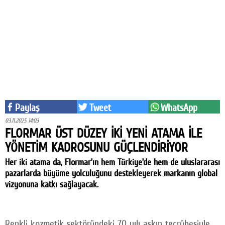
Eğitim
Medya
Politika
Dünya
Bilim
Paylaş
Tweet
WhatsApp
Kültür-sanat
03.11.2025 14:03
FLORMAR ÜST DÜZEY İKİ YENİ ATAMA İLE
Sağlık
YÖNETİM KADROSUNU GÜÇLENDİRİYOR
Yazarlar
Her iki atama da, Flormar’ın hem Türkiye’de hem de uluslararası
pazarlarda büyüme yolculuğunu destekleyerek markanın global
Künye
vizyonuna katkı sağlayacak.
İletişim
A24 SOSYAL MEDYA
Renkli kozmetik sektöründeki 70 yılı aşkın tecrübesiyle