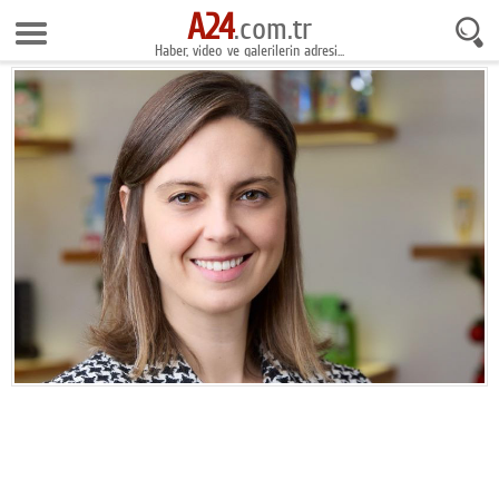
A24
10 Ağustos 2026 10:10:17
.com.tr
Haber, video ve galerilerin adresi...
Anasayfa
Foto Galeri
Gazeteler
Video Galeri
Gündem
Ekonomi
Yaşam
Magazin
Teknoloji
Spor