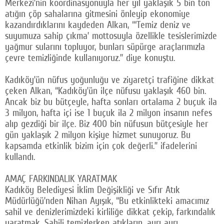
Merkezi’nin koordinasyonuyla her yıl yaklaşık 5 bin ton
atığın çöp sahalarına gitmesini önleyip ekonomiye
kazandırdıklarını kaydeden Alkan, “‘Temiz deniz ve
suyumuza sahip çıkma’ mottosuyla özellikle tesislerimizde
yağmur sularını topluyor, bunları süpürge araçlarımızla
çevre temizliğinde kullanıyoruz.” diye konuştu.
Kadıköy’ün nüfus yoğunluğu ve ziyaretçi trafiğine dikkat
çeken Alkan, “Kadıköy’ün ilçe nüfusu yaklaşık 460 bin.
Ancak biz bu bütçeyle, hafta sonları ortalama 2 buçuk ila
3 milyon, hafta içi ise 1 buçuk ila 2 milyon insanın nefes
alıp gezdiği bir ilçe. Biz 400 bin nüfusun bütçesiyle her
gün yaklaşık 2 milyon kişiye hizmet sunuyoruz. Bu
kapsamda etkinlik bizim için çok değerli.” ifadelerini
kullandı.
AMAÇ FARKINDALIK YARATMAK
Kadıköy Belediyesi İklim Değişikliği ve Sıfır Atık
Müdürlüğü’nden Nihan Ayışık, “Bu etkinlikteki amacımız
sahil ve denizlerimizdeki kirliliğe dikkat çekip, farkındalık
yaratmak. Sahili temizlerken atıkların, ayrı ayrı