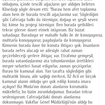
olduğunu, içinde tescilli ağaçların yer aldığını belirten
Kösedağı şöyle devam etti: “Burası hem afet toplanma
alanı hem de burada tescilli ağaçlarımız var. Söylediğim
gibi Caferağa halkı da istemiyor, doğayı ve yeşili seven
hiç kimse bu projeyi istemiyor. Ben burada yetkilileri
tekrar göreve davet etmek istiyorum. Biz bizzat
sahadayız. Buradayız ve mahalle halkı ile de konuşuyoruz,
muhtarla konuşuyoruz, paydaşlarla da konuşuyoruz.
Kimsenin burada ilave bir konuta ihtiyacı yok. İnsanların
burada nefes alacağı ve ailesiyle rahat zaman
geçirebileceği yerlere ihtiyaç var. Etrafımız yemyeşil;
burada vatandaşlarımız ata tohumlarından ürettikleri
meyve-sebzeleri hasat ediyorlar, zaman geçiriyorlar.
Burası bir kamusal alan. Yan tarafta söylediğim gibi
muhtarlık binası, aile sağlığı merkezi, 112 Acil ve birçok
kamusal alanın olduğu yer yok edilip konuta imara
açılıyor! Biz Moda’nın donatı alanlarını korumakla
mükellefiz, bu bizim zorunluluğumuz. Buradan tekrar
sesleniyorum: Caferağa’daki donatı alanlarına
dokunmayın. Vakıflar Genel Müdürlüğü’nün aldığı bu