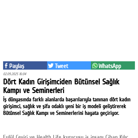
Eğitim
Medya
Politika
Dünya
Bilim
Paylaş
Tweet
WhatsApp
Kültür-sanat
02.09.2025 16:04
Dört Kadın Girişimciden Bütünsel Sağlık
Sağlık
Kampı ve Seminerleri
Yazarlar
İş dünyasında farklı alanlarda başarılarıyla tanınan dört kadın
girişimci, sağlık ve şifa odaklı yeni bir iş modeli geliştirerek
Künye
Bütünsel Sağlık Kampı ve Seminerlerini hayata geçiriyor.
İletişim
A24 SOSYAL MEDYA
Eylül Çeviri ve Health Life kurucusu iş insanı Cihan Kılıç