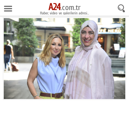
A24
10 Ağustos 2026 3:56:08
.com.tr
Haber, video ve galerilerin adresi...
Anasayfa
Foto Galeri
Gazeteler
Video Galeri
Gündem
Ekonomi
Yaşam
Magazin
Teknoloji
Spor