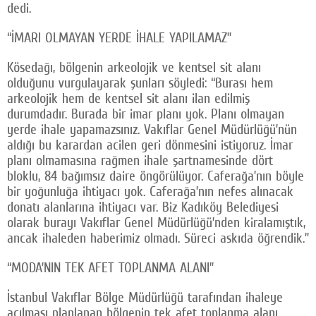
dedi.
“İMARI OLMAYAN YERDE İHALE YAPILAMAZ”
Kösedağı, bölgenin arkeolojik ve kentsel sit alanı
olduğunu vurgulayarak şunları söyledi: “Burası hem
arkeolojik hem de kentsel sit alanı ilan edilmiş
durumdadır. Burada bir imar planı yok. Planı olmayan
yerde ihale yapamazsınız. Vakıflar Genel Müdürlüğü’nün
aldığı bu karardan acilen geri dönmesini istiyoruz. İmar
planı olmamasına rağmen ihale şartnamesinde dört
bloklu, 84 bağımsız daire öngörülüyor. Caferağa’nın böyle
bir yoğunluğa ihtiyacı yok. Caferağa’nın nefes alınacak
donatı alanlarına ihtiyacı var. Biz Kadıköy Belediyesi
olarak burayı Vakıflar Genel Müdürlüğü’nden kiralamıştık,
ancak ihaleden haberimiz olmadı. Süreci askıda öğrendik.”
“MODA’NIN TEK AFET TOPLANMA ALANI”
İstanbul Vakıflar Bölge Müdürlüğü tarafından ihaleye
açılması planlanan bölgenin tek afet toplanma alanı