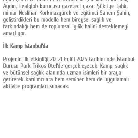
Aydın, Healglob kurucusu gazeteci-yazar Şükriye Tahir,
Facebook
mimar Neslihan Korkmazyürek ve eğitimci Sanem Şahin,
geliştirdikleri bu modelle hem bireysel sağlık ve
Twitter
farkındalığı hem de toplumsal iyilik halini desteklemeyi
amaçlıyor.
Google Plus
© 2026 TÜM HAKLARI SAKLIDIR
İlk Kamp İstanbul’da
Projenin ilk etkinliği 20–21 Eylül 2025 tarihlerinde İstanbul
Durusu Park Trikos Otel’de gerçekleşecek. Kamp, sağlık
ve bütünsel sağlık alanında uzman isimleri bir araya
getirerek katılımcılara hem seminer hem de uygulamalı
aktivite programları sunacak.