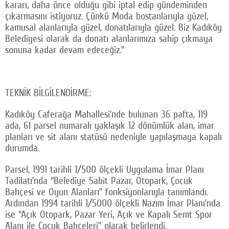
kararı, daha önce olduğu gibi iptal edip gündeminden
çıkarmasını istiyoruz. Çünkü Moda bostanlarıyla güzel,
kamusal alanlarıyla güzel, donatılarıyla güzel. Biz Kadıköy
Belediyesi olarak da donatı alanlarımıza sahip çıkmaya
sonuna kadar devam edeceğiz.”
TEKNİK BİLGİLENDİRME:
Kadıköy Caferağa Mahallesi’nde bulunan 36 pafta, 119
ada, 61 parsel numaralı yaklaşık 12 dönümlük alan, imar
planları ve sit alanı statüsü nedeniyle yapılaşmaya kapalı
durumda.
Parsel, 1991 tarihli 1/500 ölçekli Uygulama İmar Planı
Tadilatı’nda “Belediye Sabit Pazar, Otopark, Çocuk
Bahçesi ve Oyun Alanları” fonksiyonlarıyla tanımlandı.
Ardından 1994 tarihli 1/5000 ölçekli Nazım İmar Planı’nda
ise “Açık Otopark, Pazar Yeri, Açık ve Kapalı Semt Spor
Alanı ile Çocuk Bahçeleri” olarak belirlendi.