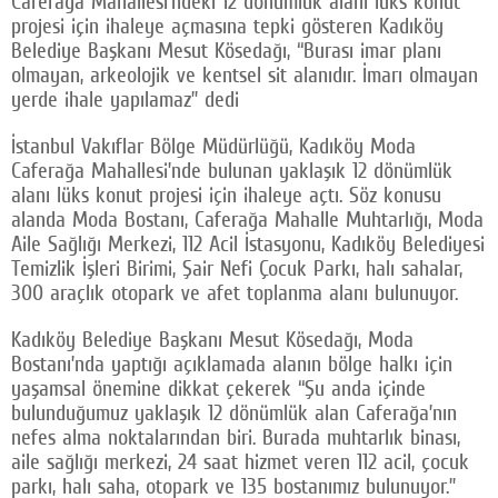
Caferağa Mahallesi’ndeki 12 dönümlük alanı lüks konut
projesi için ihaleye açmasına tepki gösteren Kadıköy
Belediye Başkanı Mesut Kösedağı, “Burası imar planı
olmayan, arkeolojik ve kentsel sit alanıdır. İmarı olmayan
yerde ihale yapılamaz” dedi
İstanbul Vakıflar Bölge Müdürlüğü, Kadıköy Moda
Caferağa Mahallesi’nde bulunan yaklaşık 12 dönümlük
alanı lüks konut projesi için ihaleye açtı. Söz konusu
alanda Moda Bostanı, Caferağa Mahalle Muhtarlığı, Moda
Aile Sağlığı Merkezi, 112 Acil İstasyonu, Kadıköy Belediyesi
Temizlik İşleri Birimi, Şair Nefi Çocuk Parkı, halı sahalar,
300 araçlık otopark ve afet toplanma alanı bulunuyor.
Kadıköy Belediye Başkanı Mesut Kösedağı, Moda
Bostanı’nda yaptığı açıklamada alanın bölge halkı için
yaşamsal önemine dikkat çekerek “Şu anda içinde
bulunduğumuz yaklaşık 12 dönümlük alan Caferağa’nın
nefes alma noktalarından biri. Burada muhtarlık binası,
aile sağlığı merkezi, 24 saat hizmet veren 112 acil, çocuk
parkı, halı saha, otopark ve 135 bostanımız bulunuyor.”