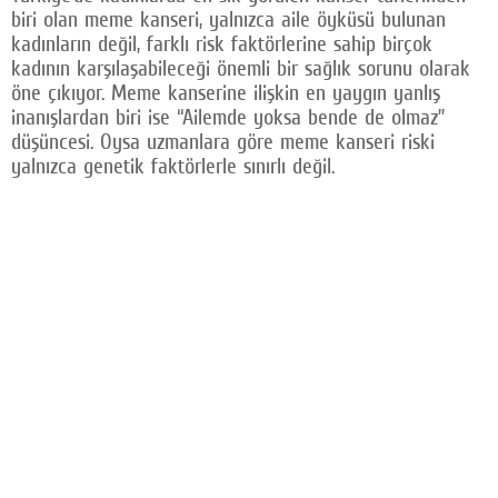
biri olan meme kanseri, yalnızca aile öyküsü bulunan
Facebook
kadınların değil, farklı risk faktörlerine sahip birçok
kadının karşılaşabileceği önemli bir sağlık sorunu olarak
Twitter
öne çıkıyor. Meme kanserine ilişkin en yaygın yanlış
inanışlardan biri ise “Ailemde yoksa bende de olmaz”
Google Plus
düşüncesi. Oysa uzmanlara göre meme kanseri riski
yalnızca genetik faktörlerle sınırlı değil.
© 2026 TÜM HAKLARI SAKLIDIR