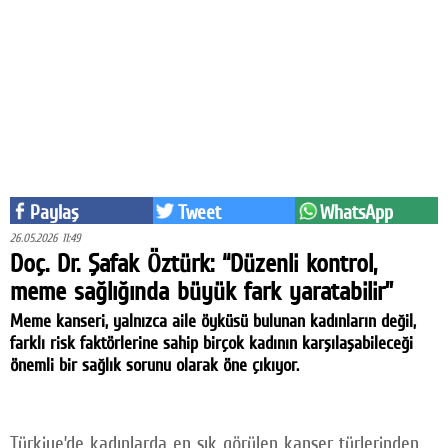
Eğitim
Medya
Politika
Dünya
Bilim
Paylaş
Tweet
WhatsApp
Kültür-sanat
26.05.2026 11:49
Doç. Dr. Şafak Öztürk: “Düzenli kontrol,
Sağlık
meme sağlığında büyük fark yaratabilir”
Yazarlar
Meme kanseri, yalnızca aile öyküsü bulunan kadınların değil,
farklı risk faktörlerine sahip birçok kadının karşılaşabileceği
Künye
önemli bir sağlık sorunu olarak öne çıkıyor.
İletişim
A24 SOSYAL MEDYA
Türkiye’de kadınlarda en sık görülen kanser türlerinden