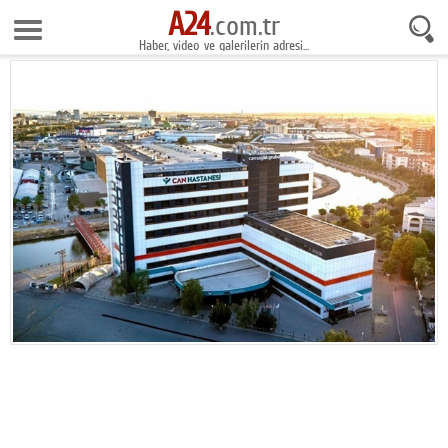
A24
8 Ağustos 2026 23:51:19
.com.tr
Haber, video ve galerilerin adresi...
Anasayfa
Foto Galeri
Gazeteler
Video Galeri
Gündem
Ekonomi
Yaşam
Magazin
Teknoloji
Spor