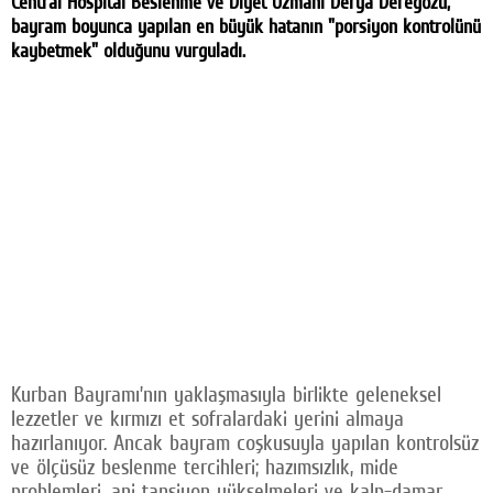
Central Hospital Beslenme ve Diyet Uzmanı Derya Deregözü,
bayram boyunca yapılan en büyük hatanın "porsiyon kontrolünü
kaybetmek" olduğunu vurguladı.
Kurban Bayramı’nın yaklaşmasıyla birlikte geleneksel
lezzetler ve kırmızı et sofralardaki yerini almaya
hazırlanıyor. Ancak bayram coşkusuyla yapılan kontrolsüz
ve ölçüsüz beslenme tercihleri; hazımsızlık, mide
problemleri, ani tansiyon yükselmeleri ve kalp-damar