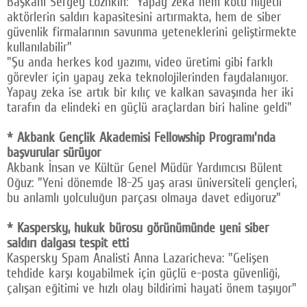
Başkanı Sergey Lozhkin: "Yapay zeka hem kötü niyetli
aktörlerin saldırı kapasitesini artırmakta, hem de siber
güvenlik firmalarının savunma yeteneklerini geliştirmekte
kullanılabilir"
"Şu anda herkes kod yazımı, video üretimi gibi farklı
görevler için yapay zeka teknolojilerinden faydalanıyor.
Yapay zeka ise artık bir kılıç ve kalkan savaşında her iki
tarafın da elindeki en güçlü araçlardan biri haline geldi"
* Akbank Gençlik Akademisi Fellowship Programı'nda
başvurular sürüyor
Akbank İnsan ve Kültür Genel Müdür Yardımcısı Bülent
Oğuz: "Yeni dönemde 18-25 yaş arası üniversiteli gençleri,
bu anlamlı yolculuğun parçası olmaya davet ediyoruz"
* Kaspersky, hukuk bürosu görünümünde yeni siber
saldırı dalgası tespit etti
Kaspersky Spam Analisti Anna Lazaricheva: "Gelişen
tehdide karşı koyabilmek için güçlü e-posta güvenliği,
çalışan eğitimi ve hızlı olay bildirimi hayati önem taşıyor"