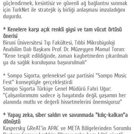
güçlendirmek, kesintisiz ve güvenli ağ bağlantısı sunmak
için TurkNet ile stratejik iş birliği anlaşması imzaladığını
duyurdu.
* Kenelere karşı açık renkli giysi ve tam vücut örtüsü
önerisi
Biruni Üniversitesi Tıp Fakültesi, Tıbbi Mikrobiyoloji
Anabilim Dalı Başkanı Prof. Dr. Müzeyyen Mamal Torun:
"Kene tespit edildiğinde, zaman kaybetmeden çıkarılmalı
ya da sağlık kuruluşuna başvurulmalı"
* Sompo Sigorta, geleneksel yaz partisini "Sompo Music
Fest" konseptiyle gerçekleştirdi
Sompo Sigorta Türkiye Genel Müdürü Fahri Uğur:
"Çalışanlarımızın sadece iş hayatında değil, yaşamın her
alanında mutlu ve değerli hissetmelerini önemsiyoruz"
* Yapay zeka, siber saldırı ve savunmada "kılıç-kalkan"a
dönüştü
Kaspersky GReAT'in APAC ve META Bölgelerinden Sorumlu