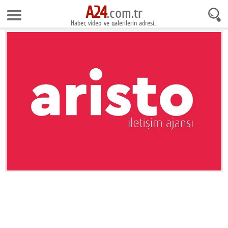
A24
10 Ağustos 2026 3:55:08
.com.tr
Haber, video ve galerilerin adresi...
Anasayfa
Foto Galeri
Gazeteler
Video Galeri
Gündem
Ekonomi
Yaşam
Magazin
Teknoloji
Spor