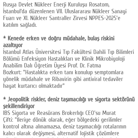
Rusya Devlet Nükleer Enerji Kuruluşu Rosatom,
İstanbul'da düzenlenen VII. Uluslararası Nükleer Sanayi
Fuarı ve XI. Nükleer Santraller Zirvesi NPPES-2025'e
katılım sağladı.
* Kenede erken ve doğru müdahale, bulaş riskini
azaltıyor
İstanbul Atlas Üniversitesi Tıp Fakültesi Dahili Tıp Bilimleri
Bölümü Enfeksiyon Hastalıkları ve Klinik Mikrobiyoloji
Anabilim Dalı Öğretim Üyesi Prof. Dr. Fatma
Bozkurt: "Hastalıkta erken tanı konulup semptomlara
yönelik müdahale ve Ribavirin gibi antiviral tedaviler
hayat kurtarıcı olmaktadır"
* Jeopolitik riskler, deniz taşımacılığı ve sigorta sektörünü
şekillendiriyor
IBS Sigorta ve Reasürans Brokerlığı CEO'su Murat
Çifti: "İleriye dönük olarak, eğer bölgedeki gerilimler
kontrol altına alınamazsa, deniz taşımacılığı rotalarının
kalıcı olarak değişmesi, alternatif lojistik çözümlere