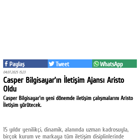
Eğitim
Medya
Politika
Dünya
Bilim
Paylaş
Tweet
WhatsApp
Kültür-sanat
04.07.2025 15:23
Casper Bilgisayar'ın İletişim Ajansı Aristo
Sağlık
Oldu
Casper Bilgisayar’ın yeni dönemde iletişim çalışmalarını Aristo
Yazarlar
İletişim yürütecek.
Künye
İletişim
15 yıldır yenilikçi, dinamik, alanında uzman kadrosuyla,
A24 SOSYAL MEDYA
birçok kurum ve markaya tüm iletişim disiplinlerinde