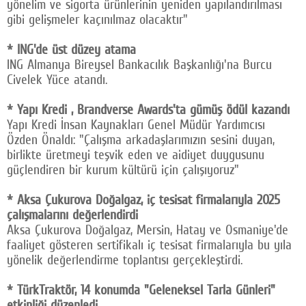
yönelim ve sigorta ürünlerinin yeniden yapılandırılması
gibi gelişmeler kaçınılmaz olacaktır"
* ING'de üst düzey atama
ING Almanya Bireysel Bankacılık Başkanlığı'na Burcu
Civelek Yüce atandı.
* Yapı Kredi , Brandverse Awards'ta gümüş ödül kazandı
Yapı Kredi İnsan Kaynakları Genel Müdür Yardımcısı
Özden Önaldı: "Çalışma arkadaşlarımızın sesini duyan,
birlikte üretmeyi teşvik eden ve aidiyet duygusunu
güçlendiren bir kurum kültürü için çalışıyoruz"
* Aksa Çukurova Doğalgaz, iç tesisat firmalarıyla 2025
çalışmalarını değerlendirdi
Aksa Çukurova Doğalgaz, Mersin, Hatay ve Osmaniye'de
faaliyet gösteren sertifikalı iç tesisat firmalarıyla bu yıla
yönelik değerlendirme toplantısı gerçekleştirdi.
* TürkTraktör, 14 konumda "Geleneksel Tarla Günleri"
etkinliği düzenledi