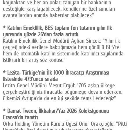
kaynaktan ve her an onları tanıyan bir bankacının
desteğiyle karşılayabilecek, kendilerine özel sunulan
avantajlardan anında haberdar olabilecek"
* Katılım Emeklilik, BES toplam fon tutarını yılın ilk
yarısında yüzde 26'dan fazla artırdı
Katılım Emeklilik Genel Müdürü Ayhan Sincek: "Yılın ilk
çeyreğindeki verilere baktığımızda hem gönüllü BES'te
hem de otomatik katılım sisteminde katılımcı sayılarında
istikrarlı bir artış söz konusu"
* Lezita, Türkiye'nin İlk 1000 İhracatçı Araştırması
listesinde 479'uncu sırada
Lezita Genel Müdürü Mesut Ergül: "70'i aşkın ülkeye
gerçekleştirdiğimiz ihracatla büyümeye devam ederken,
ülkemizi Avrupa'da da en iyi şekilde temsil edeceğiz"
* Damat Tween, İlkbahar/Yaz 2026 Koleksiyonunu
Fransa'da tanıttı
Orka Holding Yönetim Kurulu Üyesi Onur Orakçıoğlu: "Pitti
Uomo'daki özel davetimiz, uluslararası ziyaretçilerin