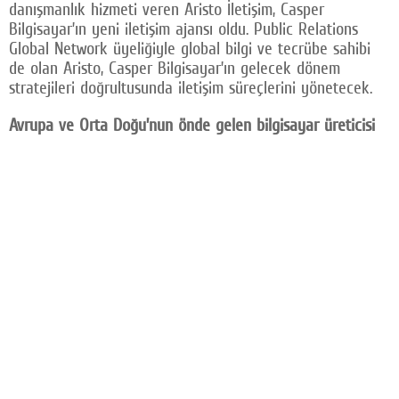
danışmanlık hizmeti veren Aristo İletişim, Casper
Facebook
Bilgisayar’ın yeni iletişim ajansı oldu. Public Relations
Global Network üyeliğiyle global bilgi ve tecrübe sahibi
Twitter
de olan Aristo, Casper Bilgisayar’ın gelecek dönem
stratejileri doğrultusunda iletişim süreçlerini yönetecek.
Google Plus
Avrupa ve Orta Doğu’nun önde gelen bilgisayar üreticisi
© 2026 TÜM HAKLARI SAKLIDIR