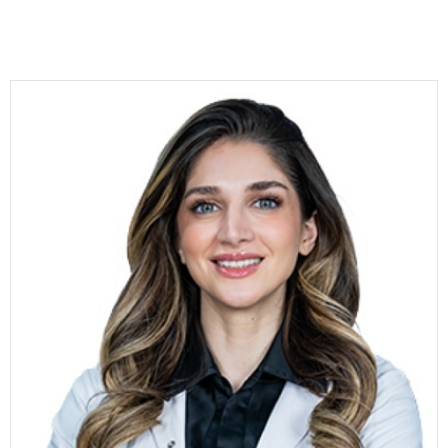
Eğitim
Medya
Politika
Dünya
Bilim
Kültür-sanat
Sağlık
Yazarlar
Künye
İletişim
A24 SOSYAL MEDYA