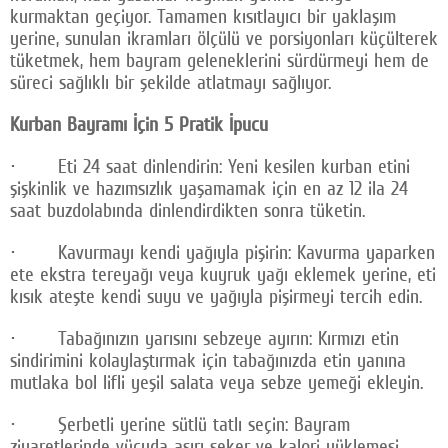
kurmaktan geçiyor. Tamamen kısıtlayıcı bir yaklaşım
yerine, sunulan ikramları ölçülü ve porsiyonları küçülterek
tüketmek, hem bayram geleneklerini sürdürmeyi hem de
süreci sağlıklı bir şekilde atlatmayı sağlıyor.
Kurban Bayramı İçin 5 Pratik İpucu
· Eti 24 saat dinlendirin: Yeni kesilen kurban etini
şişkinlik ve hazımsızlık yaşamamak için en az 12 ila 24
saat buzdolabında dinlendirdikten sonra tüketin.
· Kavurmayı kendi yağıyla pişirin: Kavurma yaparken
ete ekstra tereyağı veya kuyruk yağı eklemek yerine, eti
kısık ateşte kendi suyu ve yağıyla pişirmeyi tercih edin.
· Tabağınızın yarısını sebzeye ayırın: Kırmızı etin
sindirimini kolaylaştırmak için tabağınızda etin yanına
mutlaka bol lifli yeşil salata veya sebze yemeği ekleyin.
· Şerbetli yerine sütlü tatlı seçin: Bayram
ziyaretlerinde vücuda aşırı şeker ve kalori yüklemesi