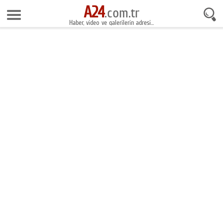
A24
8 Ağustos 2026 4:19:34
.com.tr
Haber, video ve galerilerin adresi...
Anasayfa
Foto Galeri
Gazeteler
Video Galeri
Gündem
Ekonomi
Yaşam
Magazin
Teknoloji
Spor