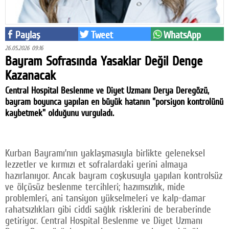
Facebook
Twitter
Paylaş
Tweet
WhatsApp
26.05.2026 09:16
Google Plus
Bayram Sofrasında Yasaklar Değil Denge
Kazanacak
© 2026 TÜM HAKLARI SAKLIDIR
Central Hospital Beslenme ve Diyet Uzmanı Derya Deregözü,
bayram boyunca yapılan en büyük hatanın "porsiyon kontrolünü
kaybetmek" olduğunu vurguladı.
Kurban Bayramı’nın yaklaşmasıyla birlikte geleneksel
lezzetler ve kırmızı et sofralardaki yerini almaya
hazırlanıyor. Ancak bayram coşkusuyla yapılan kontrolsüz
ve ölçüsüz beslenme tercihleri; hazımsızlık, mide
problemleri, ani tansiyon yükselmeleri ve kalp-damar
rahatsızlıkları gibi ciddi sağlık risklerini de beraberinde
getiriyor. Central Hospital Beslenme ve Diyet Uzmanı