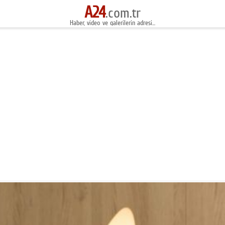
A24
.com.tr
Haber, video ve galerilerin adresi...