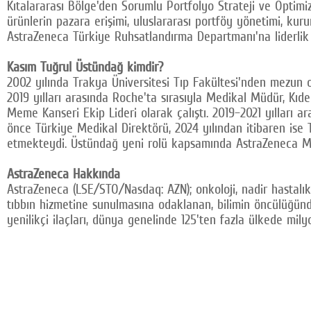
Kıtalararası Bölge'den Sorumlu Portfolyo Strateji ve Optimiz
ürünlerin pazara erişimi, uluslararası portföy yönetimi, kur
AstraZeneca Türkiye Ruhsatlandırma Departmanı'na liderlik
Kasım Tuğrul Üstündağ kimdir?
2002 yılında Trakya Üniversitesi Tıp Fakültesi'nden mezun 
2019 yılları arasında Roche'ta sırasıyla Medikal Müdür, Kıd
Meme Kanseri Ekip Lideri olarak çalıştı. 2019–2021 yılları 
önce Türkiye Medikal Direktörü, 2024 yılından itibaren ise 
etmekteydi. Üstündağ yeni rolü kapsamında AstraZeneca Med
AstraZeneca Hakkında
AstraZeneca (LSE/STO/Nasdaq: AZN); onkoloji, nadir hastalıkl
tıbbın hizmetine sunulmasına odaklanan, bilimin öncülüğünde
yenilikçi ilaçları, dünya genelinde 125'ten fazla ülkede mil