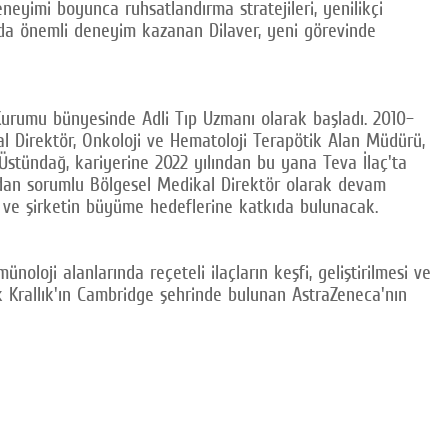
neyimi boyunca ruhsatlandırma stratejileri, yenilikçi
arında önemli deneyim kazanan Dilaver, yeni görevinde
 Kurumu bünyesinde Adli Tıp Uzmanı olarak başladı. 2010–
al Direktör, Onkoloji ve Hematoloji Terapötik Alan Müdürü,
 Üstündağ, kariyerine 2022 yılından bu yana Teva İlaç'ta
ar'dan sorumlu Bölgesel Medikal Direktör olarak devam
 ve şirketin büyüme hedeflerine katkıda bulunacak.
loji alanlarında reçeteli ilaçların keşfi, geliştirilmesi ve
ik Krallık'ın Cambridge şehrinde bulunan AstraZeneca'nın