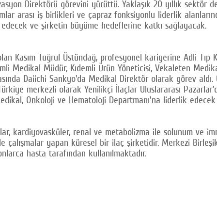
asyon Direktörü görevini yürüttü. Yaklaşık 20 yıllık sektör de
umlar arası iş birlikleri ve çapraz fonksiyonlu liderlik alanl
 edecek ve şirketin büyüme hedeflerine katkı sağlayacak.
olan Kasım Tuğrul Üstündağ, profesyonel kariyerine Adli Tıp
emli Medikal Müdür, Kıdemli Ürün Yöneticisi, Vekaleten Medik
arasında Daiichi Sankyo'da Medikal Direktör olarak görev aldı.
Türkiye merkezli olarak Yenilikçi İlaçlar Uluslararası Pazarl
ikal, Onkoloji ve Hematoloji Departmanı'na liderlik edecek
ar, kardiyovasküler, renal ve metabolizma ile solunum ve immüno
 çalışmalar yapan küresel bir ilaç şirketidir. Merkezi Birleş
yonlarca hasta tarafından kullanılmaktadır.