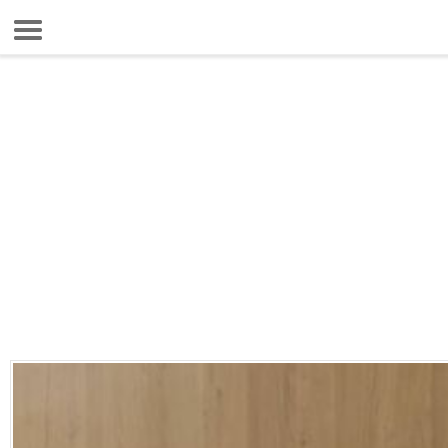
7 Ağustos 2026 7:57:10
Anasayfa
Foto Galeri
Gazeteler
Video Galeri
Gündem
Ekonomi
Yaşam
Magazin
Teknoloji
Spor