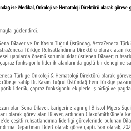
ndağ ise Medikal, Onkoloji ve Hematoloji Direktörü olarak göreve ge
mayla güçlendirdi.
na Dilaver ve Dr. Kasım Tuğrul Üstündağ, AstraZeneca Türkiye'
 AstraZeneca Türkiye Ruhsatlandırma Direktörü olarak atanır
el yapılarda önemli sorumluluklar üstlenen Dilaver; ruhsatland
e çapraz fonksiyonlu liderlik alanlarında güçlü bir deneyime sa
aZeneca Türkiye Onkoloji & Hematoloji Direktörü olarak görev
tecrübeye sahip Dr. Kasım Tuğrul Üstündağ hem Türkiye pazarı
apötik liderlik, çapraz fonksiyonlu ekiplerle iş birliği ve pay
mezun olan Sena Dilaver, kariyerine aynı yıl Bristol Myers S
anı olarak görev alan Dilaver, ardından GlaxoSmithKline'a kat
ye'de çeşitli ruhsatlandırma liderliği görevlerinde bulunan Di
ndırma Departman Lideri olarak görev yaptı. Son olarak, 202