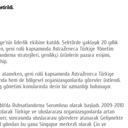
tirildi.
nin liderlik ekibine katıldı. Sektörde yaklaşık 20 yıllık
ken, yeni rolü kapsamında AstraZeneca Türkiye Yönetim
ırma stratejileri, yenilikçi ürünlerin pazara erişimi,
hip.
e atanırken, yeni rolü kapsamında AstraZeneca Türkiye
nda hem de bölgesel organizasyonlarda görevler üstlendi.
daş yönetimi konularında derin bir uzmanlığı bulunuyor.
quibb'da Ruhsatlandırma Sorumlusu olarak başladı. 2009–2010
ılarak Türkiye ve uluslararası organizasyonlarda artan
laver, sonrasında uluslararası görevlere atanarak Gelişmekte
1 yılından bu yana Singapur merkezli olarak Çin ve