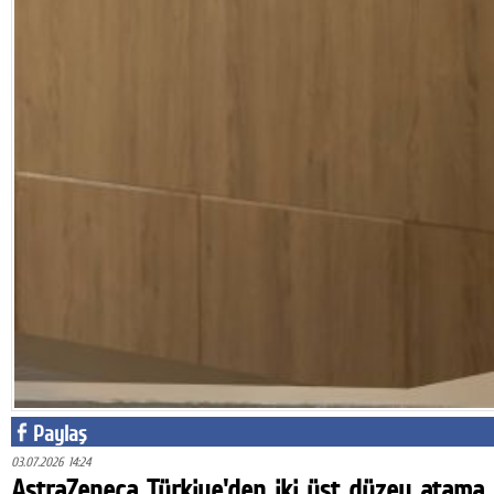
Facebook
Twitter
Google Plus
© 2026 TÜM HAKLARI SAKLIDIR
Paylaş
03.07.2026 14:24
AstraZeneca Türkiye'den iki üst düzey atama