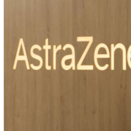
Eğitim
Medya
Politika
Dünya
Bilim
Kültür-sanat
Sağlık
Yazarlar
Künye
İletişim
A24 SOSYAL MEDYA