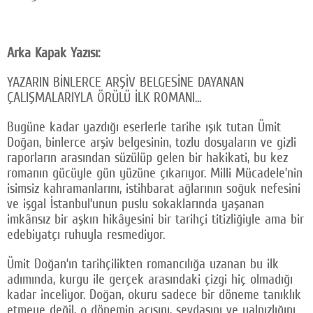
Arka Kapak Yazısı:
YAZARIN BİNLERCE ARŞİV BELGESİNE DAYANAN
ÇALIŞMALARIYLA ÖRÜLÜ İLK ROMANI...
Bugüne kadar yazdığı eserlerle tarihe ışık tutan Ümit
Doğan, binlerce arşiv belgesinin, tozlu dosyaların ve gizli
raporların arasından süzülüp gelen bir hakikati, bu kez
romanın gücüyle gün yüzüne çıkarıyor. Milli Mücadele’nin
isimsiz kahramanlarını, istihbarat ağlarının soğuk nefesini
ve işgal İstanbul’unun puslu sokaklarında yaşanan
imkânsız bir aşkın hikâyesini bir tarihçi titizliğiyle ama bir
edebiyatçı ruhuyla resmediyor.
Ümit Doğan’ın tarihçilikten romancılığa uzanan bu ilk
adımında, kurgu ile gerçek arasındaki çizgi hiç olmadığı
kadar inceliyor. Doğan, okuru sadece bir döneme tanıklık
etmeye değil, o dönemin acısını, sevdasını ve yalnızlığını