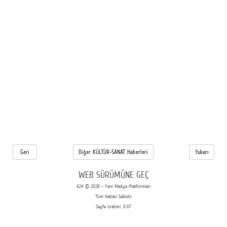
Geri
Diğer KÜLTÜR-SANAT Haberleri
Yukarı
WEB SÜRÜMÜNE GEÇ
A24 © 2026 - Yeni Medya Platformları
Tüm Hakları Saklıdır
Sayfa üretimi: 0.07