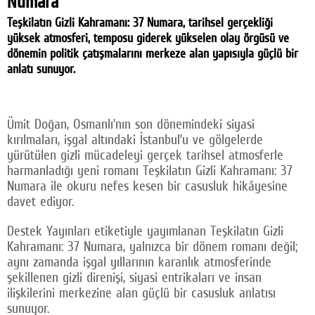
Numara'
Facebook
Teşkilatın Gizli Kahramanı: 37 Numara, tarihsel gerçekliği
yüksek atmosferi, temposu giderek yükselen olay örgüsü ve
Twitter
dönemin politik çatışmalarını merkeze alan yapısıyla güçlü bir
anlatı sunuyor.
Google Plus
© 2026 TÜM HAKLARI SAKLIDIR
Ümit Doğan, Osmanlı’nın son dönemindeki siyasi
kırılmaları, işgal altındaki İstanbul’u ve gölgelerde
yürütülen gizli mücadeleyi gerçek tarihsel atmosferle
harmanladığı yeni romanı Teşkilatın Gizli Kahramanı: 37
Numara ile okuru nefes kesen bir casusluk hikâyesine
davet ediyor.
Destek Yayınları etiketiyle yayımlanan Teşkilatın Gizli
Kahramanı: 37 Numara, yalnızca bir dönem romanı değil;
aynı zamanda işgal yıllarının karanlık atmosferinde
şekillenen gizli direnişi, siyasi entrikaları ve insan
ilişkilerini merkezine alan güçlü bir casusluk anlatısı
sunuyor.