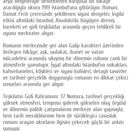
arşiv belgeleriyle desteklenen kurgusal bir hikâye
aracılığıyla okuru 1919 İstanbul’una götürüyor. Roman;
Damat Ferit çevresinde şekillenen siyasi dengeler, İngiliz
etkisi altındaki İstanbul, Anadolu’da büyüyen direniş
hareketi ve gizli teşkilatlar arasında geçen tehlikeli bir
oyunu merkezine alıyor.
Romanın merkezinde yer alan Galip karakteri üzerinden
ilerleyen hikâye; aşk, sadakat, ihanet ve vatan
mücadelesi arasında sıkışmış bir dönemin ruhunu canlı bir
atmosferle yansıtıyor. İşgal altındaki İstanbul’un sokakları,
kahvehaneleri, köşkleri ve siyasi kulisleri; detaylı tasvirler
ve tarihsel gerçeklik duygusuyla romanın en dikkat çekici
unsurları arasında yer alıyor.
Teşkilatın Gizli Kahramanı: 37 Numara, tarihsel gerçekliği
yüksek atmosferi, temposu giderek yükselen olay örgüsü
ve dönemin politik çatışmalarını merkeze alan yapısıyla;
hem tarih meraklılarının hem de sürükleyici casusluk
romanı arayan okurların ilgisini çekecek güçlü bir anlatı
sunuyor.