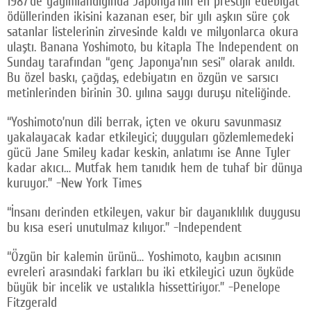
1987’de yayımlandığında Japonya’nın en prestijli edebiyat
ödüllerinden ikisini kazanan eser, bir yılı aşkın süre çok
satanlar listelerinin zirvesinde kaldı ve milyonlarca okura
ulaştı. Banana Yoshimoto, bu kitapla The Independent on
Sunday tarafından “genç Japonya’nın sesi” olarak anıldı.
Bu özel baskı, çağdaş‚ edebiyatın en özgün ve sarsıcı
metinlerinden birinin 30. yılına saygı duruşu niteliğinde.
“Yoshimoto’nun dili berrak, içten ve okuru savunmasız
yakalayacak kadar etkileyici; duyguları gözlemlemedeki
gücü Jane Smiley kadar keskin, anlatımı ise Anne Tyler
kadar akıcı… Mutfak hem tanıdık hem de tuhaf bir dünya
kuruyor.” -New York Times
“İnsanı derinden etkileyen, vakur bir dayanıklılık duygusu
bu kısa eseri unutulmaz kılıyor.” -Independent
“Özgün bir kalemin ürünü… Yoshimoto, kaybın acısının
evreleri arasındaki farkları bu iki etkileyici uzun öyküde
büyük bir incelik ve ustalıkla hissettiriyor.” -Penelope
Fitzgerald