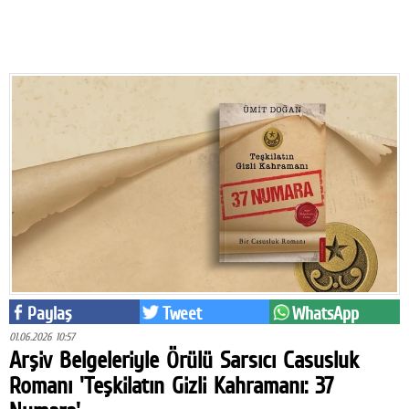
Eğitim
Medya
Politika
Dünya
Bilim
Kültür-sanat
Sağlık
Yazarlar
Paylaş
Tweet
WhatsApp
Künye
01.06.2026 10:57
Arşiv Belgeleriyle Örülü Sarsıcı Casusluk
İletişim
Romanı 'Teşkilatın Gizli Kahramanı: 37
A24 SOSYAL MEDYA