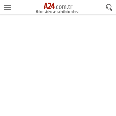
A24
7 Ağustos 2026 8:19:00
.com.tr
Haber, video ve galerilerin adresi...
Anasayfa
Foto Galeri
Gazeteler
Video Galeri
Gündem
Ekonomi
Yaşam
Magazin
Teknoloji
Spor