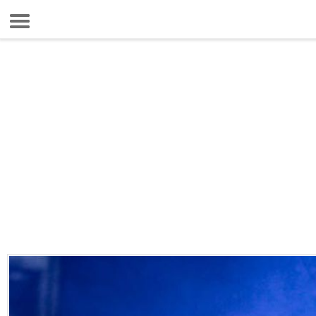
6 Ağustos 2026 14:53:46
Anasayfa
Foto Galeri
Gazeteler
Video Galeri
Gündem
Ekonomi
Yaşam
Magazin
Teknoloji
Spor