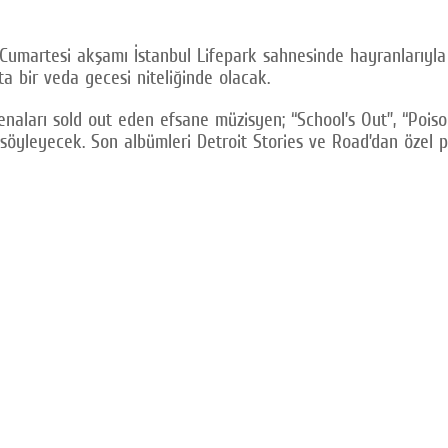
6 Cumartesi akşamı İstanbul Lifepark sahnesinde hayranlarıy
a bir veda gecesi niteliğinde olacak.
naları sold out eden efsane müzisyen; “School’s Out”, “Poiso
dan söyleyecek. Son albümleri Detroit Stories ve Road’dan özel