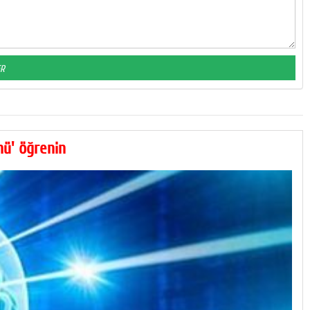
mü' öğrenin