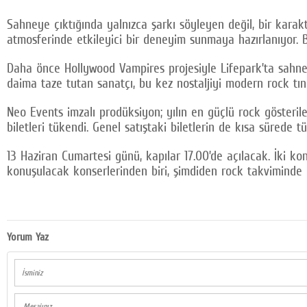
Sahneye çıktığında yalnızca şarkı söyleyen değil, bir karakt
atmosferinde etkileyici bir deneyim sunmaya hazırlanıyor. Bu
Daha önce Hollywood Vampires projesiyle Lifepark’ta sahne 
daima taze tutan sanatçı, bu kez nostaljiyi modern rock tın
Neo Events imzalı prodüksiyon; yılın en güçlü rock gösterile
biletleri tükendi. Genel satıştaki biletlerin de kısa sürede 
13 Haziran Cumartesi günü, kapılar 17.00’de açılacak. İki k
konuşulacak konserlerinden biri, şimdiden rock takviminde ö
Yorum Yaz