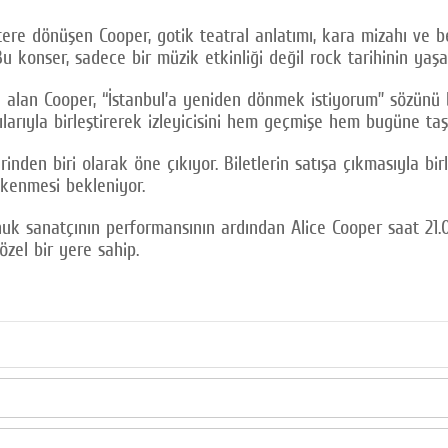
ere dönüşen Cooper, gotik teatral anlatımı, kara mizahı ve be
 konser, sadece bir müzik etkinliği değil rock tarihinin yaşa
alan Cooper, “İstanbul’a yeniden dönmek istiyorum” sözünü bu
ılarıyla birleştirerek izleyicisini hem geçmişe hem bugüne taş
rinden biri olarak öne çıkıyor. Biletlerin satışa çıkmasıyla b
tükenmesi bekleniyor.
onuk sanatçının performansının ardından Alice Cooper saat 21.
zel bir yere sahip.