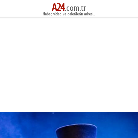
A24
.com.tr
Haber, video ve galerilerin adresi...