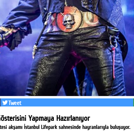
Tweet
Gösterisini Yapmaya Hazırlanıyor
tesi akşamı İstanbul Lifepark sahnesinde hayranlarıyla buluşuyor.