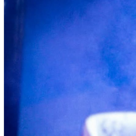
Eğitim
Medya
Politika
Dünya
Bilim
Kültür-sanat
Sağlık
Yazarlar
Künye
İletişim
A24 SOSYAL MEDYA