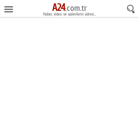
A24
6 Ağustos 2026 5:27:09
.com.tr
Haber, video ve galerilerin adresi...
Anasayfa
Foto Galeri
Gazeteler
Video Galeri
Gündem
Ekonomi
Yaşam
Magazin
Teknoloji
Spor