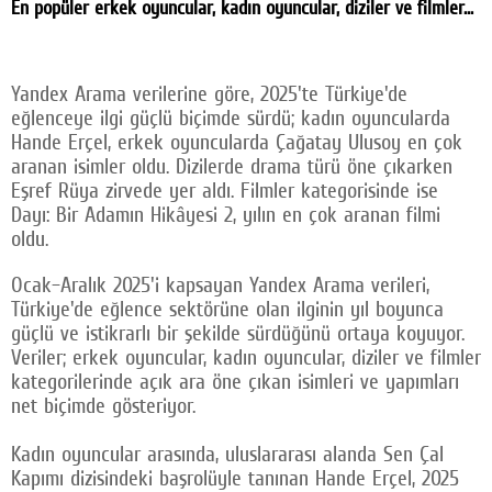
En popüler erkek oyuncular, kadın oyuncular, diziler ve filmler...
Facebook
Twitter
Yandex Arama verilerine göre, 2025'te Türkiye'de
eğlenceye ilgi güçlü biçimde sürdü; kadın oyuncularda
Google Plus
Hande Erçel, erkek oyuncularda Çağatay Ulusoy en çok
© 2026 TÜM HAKLARI SAKLIDIR
aranan isimler oldu. Dizilerde drama türü öne çıkarken
Eşref Rüya zirvede yer aldı. Filmler kategorisinde ise
Dayı: Bir Adamın Hikâyesi 2, yılın en çok aranan filmi
oldu.
Ocak–Aralık 2025'i kapsayan Yandex Arama verileri,
Türkiye'de eğlence sektörüne olan ilginin yıl boyunca
güçlü ve istikrarlı bir şekilde sürdüğünü ortaya koyuyor.
Veriler; erkek oyuncular, kadın oyuncular, diziler ve filmler
kategorilerinde açık ara öne çıkan isimleri ve yapımları
net biçimde gösteriyor.
Kadın oyuncular arasında, uluslararası alanda Sen Çal
Kapımı dizisindeki başrolüyle tanınan Hande Erçel, 2025