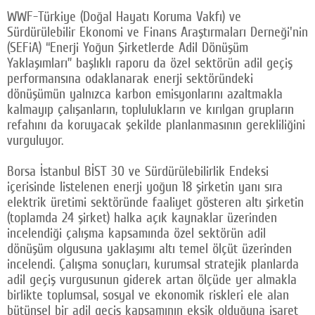
WWF-Türkiye (Doğal Hayatı Koruma Vakfı) ve
Sürdürülebilir Ekonomi ve Finans Araştırmaları Derneği'nin
(SEFiA) “Enerji Yoğun Şirketlerde Adil Dönüşüm
Yaklaşımları” başlıklı raporu da özel sektörün adil geçiş
performansına odaklanarak enerji sektöründeki
dönüşümün yalnızca karbon emisyonlarını azaltmakla
kalmayıp çalışanların, toplulukların ve kırılgan grupların
refahını da koruyacak şekilde planlanmasının gerekliliğini
vurguluyor.
Borsa İstanbul BİST 30 ve Sürdürülebilirlik Endeksi
içerisinde listelenen enerji yoğun 18 şirketin yanı sıra
elektrik üretimi sektöründe faaliyet gösteren altı şirketin
(toplamda 24 şirket) halka açık kaynaklar üzerinden
incelendiği çalışma kapsamında özel sektörün adil
dönüşüm olgusuna yaklaşımı altı temel ölçüt üzerinden
incelendi. Çalışma sonuçları, kurumsal stratejik planlarda
adil geçiş vurgusunun giderek artan ölçüde yer almakla
birlikte toplumsal, sosyal ve ekonomik riskleri ele alan
bütünsel bir adil geçiş kapsamının eksik olduğuna işaret