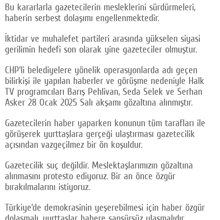
Bu kararlarla gazetecilerin mesleklerini sürdürmeleri,
haberin serbest dolaşımı engellenmektedir.
İktidar ve muhalefet partileri arasında yükselen siyasi
gerilimin hedefi son olarak yine gazeteciler olmuştur.
CHP’li belediyelere yönelik operasyonlarda adı geçen
bilirkişi ile yapılan haberler ve görüşme nedeniyle Halk
TV programcıları Barış Pehlivan, Seda Selek ve Serhan
Asker 28 Ocak 2025 Salı akşamı gözaltına alınmıştır.
Gazetecilerin haber yaparken konunun tüm tarafları ile
görüşerek yurttaşlara gerçeği ulaştırması gazetecilik
açısından vazgeçilmez bir ön koşuldur.
Gazetecilik suç değildir. Meslektaşlarımızın gözaltına
alınmasını protesto ediyoruz. Bir an önce özgür
bırakılmalarını istiyoruz.
Türkiye’de demokrasinin yeşerebilmesi için haber özgür
dolaşmalı, yurttaşlar habere sansürsüz ulaşmalıdır.