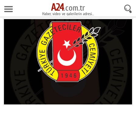
A24
8 Ağustos 2026 5:09:49
.com.tr
Haber, video ve galerilerin adresi...
Anasayfa
Foto Galeri
Gazeteler
Video Galeri
Gündem
Ekonomi
Yaşam
Magazin
Teknoloji
Spor