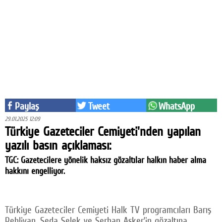
Eğitim
Medya
Politika
Dünya
Bilim
Paylaş
Tweet
WhatsApp
Kültür-sanat
29.01.2025 12:09
Türkiye Gazeteciler Cemiyeti'nden yapılan
Sağlık
yazılı basın açıklaması:
Yazarlar
TGC: Gazetecilere yönelik haksız gözaltılar halkın haber alma
hakkını engelliyor.
Künye
İletişim
Türkiye Gazeteciler Cemiyeti Halk TV programcıları Barış
A24 SOSYAL MEDYA
Pehlivan, Seda Selek ve Serhan Asker’in gözaltına