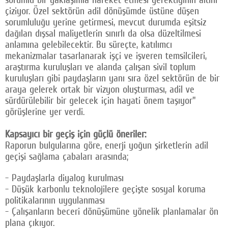
çiziyor. Özel sektörün adil dönüşümde üstüne düşen
sorumluluğu yerine getirmesi, mevcut durumda eşitsiz
dağılan dışsal maliyetlerin sınırlı da olsa düzeltilmesi
anlamına gelebilecektir. Bu süreçte, katılımcı
mekanizmalar tasarlanarak işçi ve işveren temsilcileri,
araştırma kuruluşları ve alanda çalışan sivil toplum
kuruluşları gibi paydaşların yanı sıra özel sektörün de bir
araya gelerek ortak bir vizyon oluşturması, adil ve
sürdürülebilir bir gelecek için hayati önem taşıyor"
görüşlerine yer verdi.
Kapsayıcı bir geçiş için güçlü öneriler:
Raporun bulgularına göre, enerji yoğun şirketlerin adil
geçişi sağlama çabaları arasında;
- Paydaşlarla diyalog kurulması
- Düşük karbonlu teknolojilere geçişte sosyal koruma
politikalarının uygulanması
- Çalışanların beceri dönüşümüne yönelik planlamalar ön
plana çıkıyor.