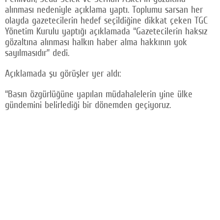
alınması nedeniyle açıklama yaptı. Toplumu sarsan her
Facebook
olayda gazetecilerin hedef seçildiğine dikkat çeken TGC
Yönetim Kurulu yaptığı açıklamada “Gazetecilerin haksız
Twitter
gözaltına alınması halkın haber alma hakkının yok
sayılmasıdır” dedi.
Google Plus
© 2026 TÜM HAKLARI SAKLIDIR
Açıklamada şu görüşler yer aldı:
“Basın özgürlüğüne yapılan müdahalelerin yine ülke
gündemini belirlediği bir dönemden geçiyoruz.