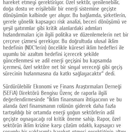
hareket etmeyi gerektiriyor. Özel sektör, yenilenebilir,
doğa dostu ve erişilebilir bir enerji sistemine geçişte
dönüşümün kalbinde yer alıyor. Bu bağlamda, şirketlerin,
yerele yönelik kapsayıcı risk analizi, beceri dönüşümü ve
yeşil yatırımlar gibi kritik alanlardaki adımları
hızlandırmaları için ilgili politika ve düzenlemelerin net bir
çerçeve çizmesi gerekiyor. Bu doğrultuda ulusal iklim
hedefinin (NDC'lerin) öncelikle küresel iklim hedefleri ile
uyumlu bir azaltım hedefini içerecek şekilde
güncellenmesi ve adil enerji geçişini bu kapsamda
içermesi, özel sektöre net bir sinyal vereceği gibi geçiş
sürecinin hızlanmasına da katkı sağlayacaktır” dedi.
Sürdürülebilir Ekonomi ve Finans Araştırmaları Derneği
(SEFiA) Direktörü Bengisu Özenç de raporla ilgili
değerlendirmesinde "İklim finansmanı ihtiyacının ve bu
alanda özel finansmanın rolünün giderek daha fazla
tartışıldığı bir ortamda enerji yoğun sektörlerin adil
geçişte oynayacağı rol kritik öneme sahip. Rapor, özel
sektörün iklim krizine karşı çözüm odaklı, kapsayıcı ve
sorumlu bir yaklaşımla hareket etmesi gerektiğinin altını