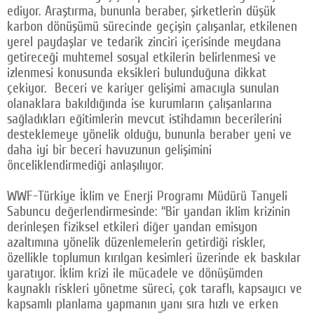
ediyor. Araştırma, bununla beraber, şirketlerin düşük
karbon dönüşümü sürecinde geçişin çalışanlar, etkilenen
yerel paydaşlar ve tedarik zinciri içerisinde meydana
getireceği muhtemel sosyal etkilerin belirlenmesi ve
izlenmesi konusunda eksikleri bulunduğuna dikkat
çekiyor. Beceri ve kariyer gelişimi amacıyla sunulan
olanaklara bakıldığında ise kurumların çalışanlarına
sağladıkları eğitimlerin mevcut istihdamın becerilerini
desteklemeye yönelik olduğu, bununla beraber yeni ve
daha iyi bir beceri havuzunun gelişimini
önceliklendirmediği anlaşılıyor.
WWF-Türkiye İklim ve Enerji Programı Müdürü Tanyeli
Sabuncu değerlendirmesinde: “Bir yandan iklim krizinin
derinleşen fiziksel etkileri diğer yandan emisyon
azaltımına yönelik düzenlemelerin getirdiği riskler,
özellikle toplumun kırılgan kesimleri üzerinde ek baskılar
yaratıyor. İklim krizi ile mücadele ve dönüşümden
kaynaklı riskleri yönetme süreci, çok taraflı, kapsayıcı ve
kapsamlı planlama yapmanın yanı sıra hızlı ve erken