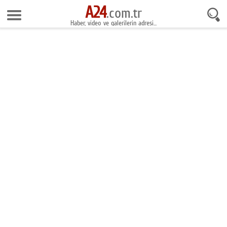
A24
7 Ağustos 2026 3:05:04
.com.tr
Haber, video ve galerilerin adresi...
Anasayfa
Foto Galeri
Gazeteler
Video Galeri
Gündem
Ekonomi
Yaşam
Magazin
Teknoloji
Spor