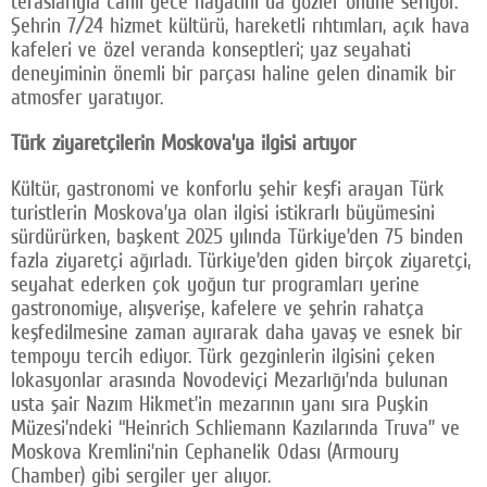
teraslarıyla canlı gece hayatını da gözler önüne seriyor.
Şehrin 7/24 hizmet kültürü, hareketli rıhtımları, açık hava
kafeleri ve özel veranda konseptleri; yaz seyahati
deneyiminin önemli bir parçası haline gelen dinamik bir
atmosfer yaratıyor.
Türk ziyaretçilerin Moskova’ya ilgisi artıyor
Kültür, gastronomi ve konforlu şehir keşfi arayan Türk
turistlerin Moskova’ya olan ilgisi istikrarlı büyümesini
sürdürürken, başkent 2025 yılında Türkiye’den 75 binden
fazla ziyaretçi ağırladı. Türkiye’den giden birçok ziyaretçi,
seyahat ederken çok yoğun tur programları yerine
gastronomiye, alışverişe, kafelere ve şehrin rahatça
keşfedilmesine zaman ayırarak daha yavaş ve esnek bir
tempoyu tercih ediyor. Türk gezginlerin ilgisini çeken
lokasyonlar arasında Novodeviçi Mezarlığı’nda bulunan
usta şair Nazım Hikmet’in mezarının yanı sıra Puşkin
Müzesi’ndeki “Heinrich Schliemann Kazılarında Truva” ve
Moskova Kremlini’nin Cephanelik Odası (Armoury
Chamber) gibi sergiler yer alıyor.