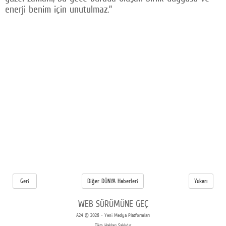
enerji benim için unutulmaz.”
Geri
Diğer DÜNYA Haberleri
Yukarı
WEB SÜRÜMÜNE GEÇ
A24 © 2026 - Yeni Medya Platformları
Tüm Hakları Saklıdır