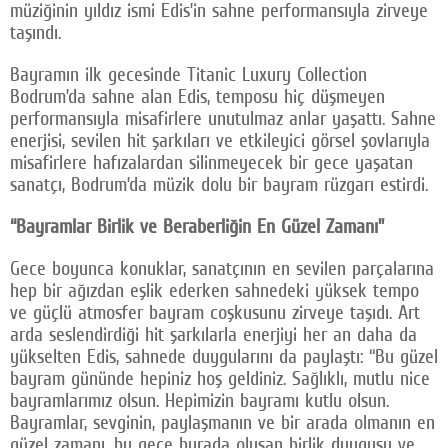
müziğinin yıldız ismi Edis’in sahne performansıyla zirveye
taşındı.
Bayramın ilk gecesinde Titanic Luxury Collection
Bodrum’da sahne alan Edis, temposu hiç düşmeyen
performansıyla misafirlere unutulmaz anlar yaşattı. Sahne
enerjisi, sevilen hit şarkıları ve etkileyici görsel şovlarıyla
misafirlere hafızalardan silinmeyecek bir gece yaşatan
sanatçı, Bodrum’da müzik dolu bir bayram rüzgarı estirdi.
“Bayramlar Birlik ve Beraberliğin En Güzel Zamanı”
Gece boyunca konuklar, sanatçının en sevilen parçalarına
hep bir ağızdan eşlik ederken sahnedeki yüksek tempo
ve güçlü atmosfer bayram coşkusunu zirveye taşıdı. Art
arda seslendirdiği hit şarkılarla enerjiyi her an daha da
yükselten Edis, sahnede duygularını da paylaştı: “Bu güzel
bayram gününde hepiniz hoş geldiniz. Sağlıklı, mutlu nice
bayramlarımız olsun. Hepimizin bayramı kutlu olsun.
Bayramlar, sevginin, paylaşmanın ve bir arada olmanın en
güzel zamanı, bu gece burada oluşan birlik duygusu ve