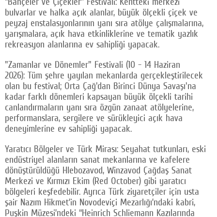
“Bahçeler ve Çiçekler” Festivali: Kentteki merkezi
bulvarlar ve halka açık alanlar, büyük ölçekli çiçek ve
peyzaj enstalasyonlarının yanı sıra atölye çalışmalarına,
yarışmalara, açık hava etkinliklerine ve tematik yazlık
rekreasyon alanlarına ev sahipliği yapacak.
"Zamanlar ve Dönemler" Festivali (10 - 14 Haziran
2026): Tüm şehre yayılan mekanlarda gerçekleştirilecek
olan bu festival; Orta Çağ'dan Birinci Dünya Savaşı'na
kadar farklı dönemleri kapsayan büyük ölçekli tarihi
canlandırmaların yanı sıra özgün zanaat atölyelerine,
performanslara, sergilere ve sürükleyici açık hava
deneyimlerine ev sahipliği yapacak.
Yaratıcı Bölgeler ve Türk Mirası: Seyahat tutkunları, eski
endüstriyel alanların sanat mekanlarına ve kafelere
dönüştürüldüğü Hlebozavod, Winzavod Çağdaş Sanat
Merkezi ve Kırmızı Ekim (Red October) gibi yaratıcı
bölgeleri keşfedebilir. Ayrıca Türk ziyaretçiler için usta
şair Nazım Hikmet’in Novodeviçi Mezarlığı’ndaki kabri,
Puşkin Müzesi’ndeki “Heinrich Schliemann Kazılarında