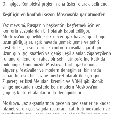
Olimpiyat Kompleksi projenin ana üsleri olarak belirlendi.
Keşif için en konforlu sezon: Moskova’da yaz atmosferi
Yaz mevsimi, Rusya’nın başkentini keşfetmek için en
konforlu sezonlardan biri olarak kabul ediliyor.
Moskova’nın genellikle ılık geçen yaz havası; gün boyu
uzun yürüyüşler, açık havada yemek yeme ve şehri
keşfetme için son derece konforlu koşullar yaratıyor.
Uzun gün ışığı saatleri ve geniş yeşil alanlar, ziyaretçilerin
ruhunu dinlendiren rahat bir şehir atmosferine katkıda
bulunuyor. Günümüzde Moskova; tarih, gastronomi,
alışveriş, festivaller ve modern deneyimleri bir arada
sunan küresel bir cazibe merkezi olarak öne çıkıyor.
Ziyaretçiler Kızıl Meydan, Kremlin ve VDNH gibi ikonik
simge mekanları keşfederken, modern Moskova’nın
çağdaş kültürel alanlarını da deneyimliyor.
Moskova, yaz akşamlarında gecenin geç saatlerine kadar
hizmet veren çok sayıda restoranı, çatı katı mekanları ve