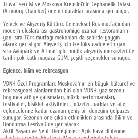
Truva” sergisi ve Moskova Kremlini’nin Cephanelik Odası
(Armoury Chamber) önemli duraklar arasında yer alıyor.
Yemek ve Alışveriş Kültürü: Geleneksel Rus mutfağından
modern uluslararası gastronomiye uzanan restoranların
yanı sıra Türk mutfağı mekanları da şehirde yaygın
olarak yer alıyor. Alışveriş için ise lüks caddelerin yanı
sıra Aviapark ve Afimall gibi büyük alışveriş merkezleri ile
tarihi çok katlı mağaza GUM, çeşitli seçenekler sunuyor.
Eğlence, bilim ve rekreasyon
VDNH Özel Programları: Moskova'nın en büyük kültürel ve
rekreasyonel alanlarından biri olan VDNH; yaz sezonu
boyunca atölye çalışmaları, müzik performansları,
festivaller, bisiklet aktiviteleri, müzeler, parklar ve aile
eğlencelerine kadar uzanan geniş bir deneyim yelpazesi
sunuyor. Sezonun öne çıkan etkinlikleri arasında Bilim ve
Dondurma Festivali de yer alacak.
Aktif Yaşam ve Şehir Deneyimleri: Açık hava dinlenme
alanları, scooter kiralama, Moskva nehirinde tekne