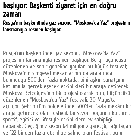
başlıyor: Başkenti ziyaret için en doğru
Facebook
zaman
Twitter
Rusya’nın başkentinde yaz sezonu, “Moskova’da Yaz” projesinin
lansmanıyla resmen başlıyor.
Google Plus
© 2026 TÜM HAKLARI SAKLIDIR
Rusya’nın başkentinde yaz sezonu, “Moskova’da Yaz”
projesinin lansmanıyla resmen başlıyor. Bu yıl üçüncüsü
düzenlenen ve şehir geneline yayılan bu büyük festival;
Moskova'nın simgesel mekanlarının da aralarında
bulunduğu 500'den fazla noktada, bini aşkın sanatçının
katılımıyla gerçekleşecek etkinlikleri bir araya getirecek.
Moskova Belediyesi’nin bir projesi olarak bu yıl üçüncüsü
düzenlenen “Moskova’da Yaz” festivali, 30 Mayıs’ta
açılıyor. Şehrin tüm bölgelerinde 500’den fazla mekânı bir
araya getirecek olan festival, bu sezon boyunca kültürel,
sportif, eğitici ve lifestyle etkinliklere ev sahipliği
yapacak. Geçtiğimiz sezon 64 milyon ziyaretçiyi ağırlayan
ve 122 binden fazla etkinliğe sahne olan festival, bu yıl