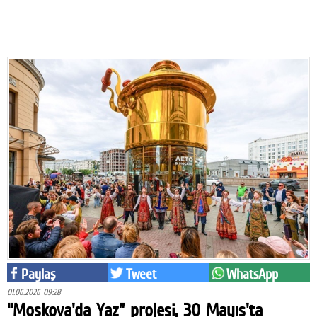
Eğitim
Medya
Politika
Dünya
Bilim
Kültür-sanat
Sağlık
Yazarlar
Künye
Paylaş
Tweet
WhatsApp
İletişim
01.06.2026 09:28
“Moskova'da Yaz” projesi, 30 Mayıs'ta
A24 SOSYAL MEDYA