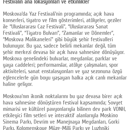
Festivalin ana lokasyonları ve etkinlikler
Moskova’da Yaz Festivali’nin programında; açık hava
konserleri, tiyatro ve film gösterimleri, atölyeler, geziler
ile “Uluslararası Caz Festivali”, “Uluslararası Sanat
Festivali”, “Tiyatro Bulvarı”, “Zamanlar ve Dönemler”,
“Moskova Malikaneleri” gibi büyük şehir festivalleri
bulunuyor. Bu yaz, sadece belirli mekanlar değil, tüm
şehir merkezi devasa bir açık hava sahnesine dönüşüyor.
Moskova genelindeki bulvarlar, meydanlar, parklar ve
yaya caddeleri; performanslar, atölye çalışmaları, spor
aktiviteleri, sanat enstalasyonları ve yaz sezonuna özgü
eğlencelerle gün boyu yaşayan halka açık canlı mekanlar
haline geliyor.
Moskova’nın ikonik noktalarını bu yaz devasa birer açık
hava sahnesine dönüştüren festival kapsamında; Sovyet
mimarisi ve kültürel pavyonlarıyla bilinen dev park VDNH,
etkileyici film setleri ve interaktif alanlarıyla Moskino
Sinema Parkı, Devrim ve Manejnaya Meydanları, Gorki
Parkı, Kolomenskoye Müze-Milli Parkı ve Luzhniki