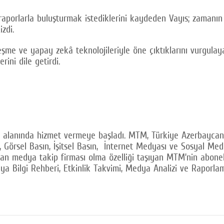
e raporlarla buluşturmak istediklerini kaydeden Vayıs; zamanın
izdi.
eşme ve yapay zekâ teknolojileriyle öne çıktıklarını vurgulay
ini dile getirdi.
i alanında hizmet vermeye başladı. MTM, Türkiye Azerbaycan 
sın, Görsel Basın, İşitsel Basın, İnternet Medyası ve Sosyal
medya takip firması olma özelliği taşıyan MTM’nin abonelerin
dya Bilgi Rehberi, Etkinlik Takvimi, Medya Analizi ve Raporlama