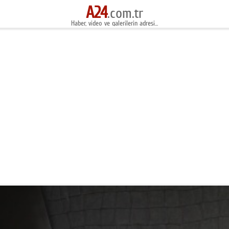
A24
.com.tr
Haber, video ve galerilerin adresi...