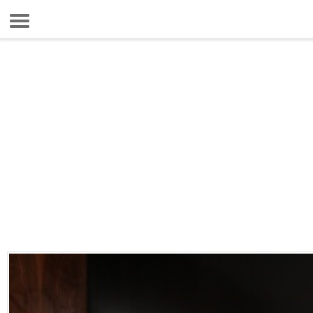
7 Ağustos 2026 17:11:25
Anasayfa
Foto Galeri
Gazeteler
Video Galeri
Gündem
Ekonomi
Yaşam
Magazin
Teknoloji
Spor