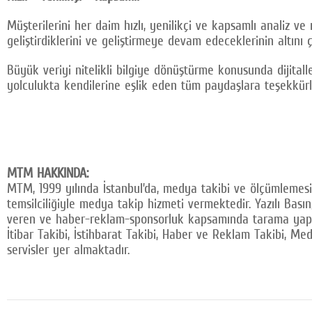
Müşterilerini her daim hızlı, yenilikçi ve kapsamlı analiz v
geliştirdiklerini ve geliştirmeye devam edeceklerinin altını ç
Büyük veriyi nitelikli bilgiye dönüştürme konusunda dijitall
yolculukta kendilerine eşlik eden tüm paydaşlara teşekkürler
MTM HAKKINDA:
MTM, 1999 yılında İstanbul’da, medya takibi ve ölçümlemes
temsilciliğiyle medya takip hizmeti vermektedir. Yazılı Ba
veren ve haber-reklam-sponsorluk kapsamında tarama yapan 
İtibar Takibi, İstihbarat Takibi, Haber ve Reklam Takibi, Me
servisler yer almaktadır.