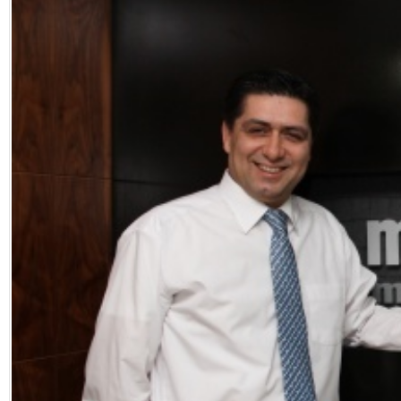
Eğitim
Medya
Politika
Dünya
Bilim
Kültür-sanat
Sağlık
Yazarlar
Künye
İletişim
A24 SOSYAL MEDYA