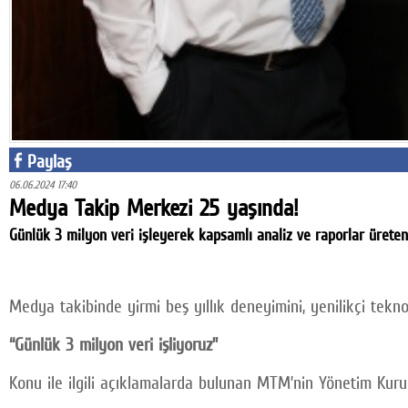
Facebook
Twitter
Google Plus
© 2026 TÜM HAKLARI SAKLIDIR
Paylaş
06.06.2024 17:40
Medya Takip Merkezi 25 yaşında!
Günlük 3 milyon veri işleyerek kapsamlı analiz ve raporlar ürete
Medya takibinde yirmi beş yıllık deneyimini, yenilikçi tekn
“Günlük 3 milyon veri işliyoruz”
Konu ile ilgili açıklamalarda bulunan MTM’nin Yönetim Kurulu