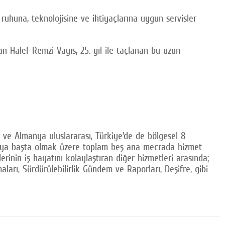
 ruhuna, teknolojisine ve ihtiyaçlarına uygun servisler
an Halef Remzi Vayıs, 25. yıl ile taçlanan bu uzun
ve Almanya uluslararası, Türkiye’de de bölgesel 8
 Medya başta olmak üzere toplam beş ana mecrada hizmet
in iş hayatını kolaylaştıran diğer hizmetleri arasında;
ları, Sürdürülebilirlik Gündem ve Raporları, Deşifre, gibi