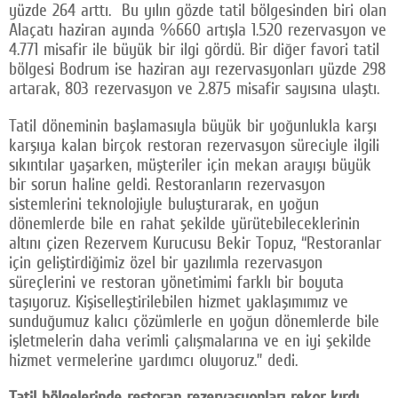
yüzde 264 arttı. Bu yılın gözde tatil bölgesinden biri olan
Alaçatı haziran ayında %660 artışla 1.520 rezervasyon ve
4.771 misafir ile büyük bir ilgi gördü. Bir diğer favori tatil
bölgesi Bodrum ise haziran ayı rezervasyonları yüzde 298
artarak, 803 rezervasyon ve 2.875 misafir sayısına ulaştı.
Tatil döneminin başlamasıyla büyük bir yoğunlukla karşı
karşıya kalan birçok restoran rezervasyon süreciyle ilgili
sıkıntılar yaşarken, müşteriler için mekan arayışı büyük
bir sorun haline geldi. Restoranların rezervasyon
sistemlerini teknolojiyle buluşturarak, en yoğun
dönemlerde bile en rahat şekilde yürütebileceklerinin
altını çizen Rezervem Kurucusu Bekir Topuz, “Restoranlar
için geliştirdiğimiz özel bir yazılımla rezervasyon
süreçlerini ve restoran yönetimimi farklı bir boyuta
taşıyoruz. Kişiselleştirilebilen hizmet yaklaşımımız ve
sunduğumuz kalıcı çözümlerle en yoğun dönemlerde bile
işletmelerin daha verimli çalışmalarına ve en iyi şekilde
hizmet vermelerine yardımcı oluyoruz.” dedi.
Tatil bölgelerinde restoran rezervasyonları rekor kırdı