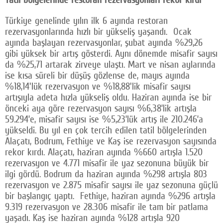
Türkiye genelinde yılın ilk 6 ayında restoran
rezervasyonlarında hızlı bir yükseliş yaşandı. Ocak
ayında başlayan rezervasyonlar, şubat ayında %29,26
gibi yüksek bir artış gösterdi. Aynı dönemde misafir sayısı
da %25,71 artarak zirveye ulaştı. Mart ve nisan aylarında
ise kısa süreli bir düşüş gözlense de, mayıs ayında
%18,14'lük rezervasyon ve %18,88'lik misafir sayısı
artışıyla adeta hızla yükseliş oldu. Haziran ayında ise bir
önceki aya göre rezervasyon sayısı %6,38’lik artışla
59.294’e, misafir sayısı ise %5,23’lük artış ile 210.246’a
yükseldi. Bu yıl en çok tercih edilen tatil bölgelerinden
Alaçatı, Bodrum, Fethiye ve Kaş ise rezervasyon sayısında
rekor kırdı. Alaçatı, haziran ayında %660 artışla 1.520
rezervasyon ve 4.771 misafir ile yaz sezonuna büyük bir
ilgi gördü. Bodrum da haziran ayında %298 artışla 803
rezervasyon ve 2.875 misafir sayısı ile yaz sezonuna güçlü
bir başlangıç yaptı. Fethiye, haziran ayında %296 artışla
9.319 rezervasyon ve 28.306 misafir ile tam bir patlama
yaşadı. Kaş ise haziran ayında %128 artışla 920