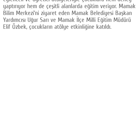
yaptırıyor hem de çeşitli alanlarda eğitim veriyor. Mamak
Facebook
Bilim Merkezi’ni ziyaret eden Mamak Belediyesi Başkan
Yardımcısı Uğur Sarı ve Mamak İlçe Milli Eğitim Müdürü
Twitter
Elif Özbek, çocukların atölye etkinliğine katıldı.
Google Plus
© 2026 TÜM HAKLARI SAKLIDIR