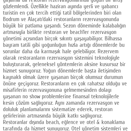
gözlemlendi. Özellikle haziran ayında yerli ve yabancı
turistin en çok tercih ettiği tatil bölgelerinden biri olan
Bodrum ve Alaçatı’daki restoranların rezervasyonunda
büyük bir patlama yaşandı. Sezon döneminde kalabalığın
artmasıyla birlikte restoran ve beach’ler rezervasyon
yönetimi açısından birçok sıkıntı yaşayabiliyor. Bilhassa
bayram tatili gibi yoğunluğun hızla artığı dönemlerde bu
sorunlar daha da karmaşık hale gelebiliyor. Rezervem
olarak restoranların rezervasyon sistemini teknolojiyle
buluşturarak, geleneksel yöntemlerin aksine kusursuz bir
hizmet sunuyoruz. Yoğun dönemlerde başta iletişimden
kaynaklı olmak üzere yaşanan birçok olumsuz durumun
önüne geçiyoruz. Restoranların en çok rahatsız olduğu ve
misafirlerin rezervasyonuna gelmemesinden dolayı
yaşanan no show problemlerine finansal teknolojilerle
kesin çözüm sağlıyoruz. Aynı zamanda rezervasyon ve
doluluk planlamalarını sistematize ederek, restoran
gelirlerinin artmasında büyük katkı sağlıyoruz.
Restoranlar dışında beach, eğlence ve otel & konaklama
tarafında da hizmet sunuyoruz. Otel yönetim sistemleri ve