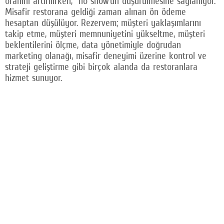
oranını artırılırken, no show’un düşürülmesine sağlanıyor.
Misafir restorana geldiği zaman alınan ön ödeme
hesaptan düşülüyor. Rezervem; müşteri yaklaşımlarını
takip etme, müşteri memnuniyetini yükseltme, müşteri
beklentilerini ölçme, data yönetimiyle doğrudan
marketing olanağı, misafir deneyimi üzerine kontrol ve
strateji geliştirme gibi birçok alanda da restoranlara
hizmet sunuyor.