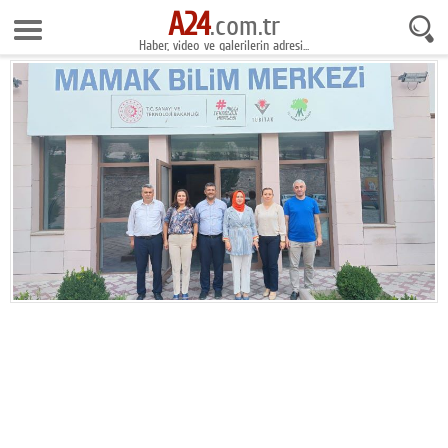
A24
9 Ağustos 2026 10:18:57
.com.tr
Haber, video ve galerilerin adresi...
Anasayfa
Foto Galeri
Gazeteler
Video Galeri
Gündem
Ekonomi
Yaşam
Magazin
Teknoloji
Spor