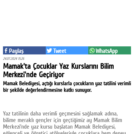
Eğitim
Medya
Politika
Dünya
Paylaş
Tweet
WhatsApp
Bilim
24.07.2024 15:26
Mamak'ta Çocuklar Yaz Kurslarını Bilim
Kültür-sanat
Merkezi'nde Geçiriyor
Sağlık
Mamak Belediyesi, açtığı kurslarla çocukların yaz tatilini verimli
bir şekilde değerlendirmesine katkı sunuyor.
Yazarlar
Künye
Yaz tatilinin daha verimli geçmesini sağlamak adına,
İletişim
bilime meraklı gençler için geçtiğimiz ay Mamak Bilim
Merkezi’nde yaz kursu başlatan Mamak Belediyesi,
A24 SOSYAL MEDYA
eğlenceli ve öğretici atölyeleriyle çocuklara hem deney