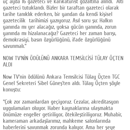
üç ayda 16 gazeteci ve karikatürist gözaltına alındı. Altı
gazeteci tutuklandı. Bizler bir taraftan gazeteci olarak
tarihe tanıklık ederken, bir yandan da kendi kişisel
gazetecilik tarihimizi yazıyoruz. Asıl soru şu: Halkın
yanında mı yer alacağız, yoksa gücün yanında, zorun
yanında mı hizalanacağız? Gazeteci her zaman barışı,
demokrasiyi, basın özgürlüğünü, ifade özgürlüğünü
savunmalı.”
NOW TV’NİN ÖDÜLÜNÜ ANKARA TEMSİLCİSİ TÜLAY ÖÇTEN
ALDI
Now TV’nin ödülünü Ankara Temsilcisi Tülay Öçten TGC
Genel Sekreteri Sibel Güneş’ten aldı. Tülay Öçten şöyle
konuştu:
“Çok zor zamanlardan geçiyoruz. Cezalar, akreditasyon
uygulamaları oluyor. Haber kaynaklarına ulaşmakta
önümüze engeller getiriliyor, ötekileştiriliyoruz. Muhabir,
kameraman arkadaşlarımız, mahkeme salonlarında
haberlerini savunmak zorunda kalıyor. Ama her şeye