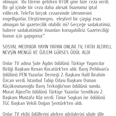
olmuyor. Bu törene gelirken RTÜK yine bize ceza verdi.
Bir yıl içinde bir ceza daha alırsak lisansımız iptal
edilecek. Tele1’in birçok cezaevinde izlenmesini
engelliyorlar. Eleştirmeyen, eleştirel bir çizgiyi esas
almayan bir gazetecilik olabilir mi? Gerçeğe sadakatimiz,
habere sadakatimizle insanları koruyabiliriz. Gazeteciliği
bunun için yapıyoruz.”
SOSYAL MEDYADA YAYIN YAPAN ONLAR TV, FATİH ALTAYLI,
NEVŞİN MENGÜ VE ÖZLEM GÜRSES ÖDÜL ALDI
Onlar TV adına Şule Aydın ödülünü Türkiye Yayıncılar
Birliği Başkanı Kenan Kocatürk’ten aldı. Barış Pehlivan’a
ödülünü PEN Yazarlar Derneği 2. Başkanı Halil İbrahim
Özcan verdi. İstanbul Tabip Odası Başkanı Osman
Küçükosmanoğlu Barış Terkoğlu’nun ödülünü sundu.
Murat Ağırel’in ödülünü Türkiye Yazarlar Sendikası 2.
Başkanı Mustafa Köz verdi. Timur Soykan ise ödülünü
TGC Başkan Vekili Doğan Şentürk’ten aldı.
Onlar TV ekibi ödüllerini alırken görüşlerini şöyle dile