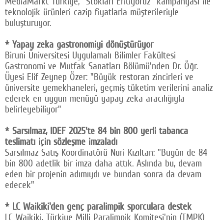
MediaMarkt Türkiye, "Stokları Eritiyoruz" kampanyası ile
teknolojik ürünleri cazip fiyatlarla müşterileriyle
buluşturuyor.
* Yapay zeka gastronomiyi dönüştürüyor
Biruni Üniversitesi Uygulamalı Bilimler Fakültesi
Gastronomi ve Mutfak Sanatları Bölümü'nden Dr. Öğr.
Üyesi Elif Zeynep Özer: "Büyük restoran zincirleri ve
üniversite yemekhaneleri, geçmiş tüketim verilerini analiz
ederek en uygun menüyü yapay zeka aracılığıyla
belirleyebiliyor"
* Sarsılmaz, IDEF 2025'te 84 bin 800 yerli tabanca
teslimatı için sözleşme imzaladı
Sarsılmaz Satış Koordinatörü Nuri Kızıltan: "Bugün de 84
bin 800 adetlik bir imza daha attık. Aslında bu, devam
eden bir projenin adımıydı ve bundan sonra da devam
edecek"
* LC Waikiki'den genç paralimpik sporculara destek
LC Waikiki, Türkiye Milli Paralimpik Komitesi'nin (TMPK)