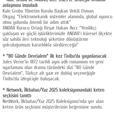
anlaşması imzaladı
Kale Grubu Yönetim Kurulu Başkan Vekili Osman
Okyay: "Elektromekanik sistemler alanında, global oyuncu
olma yolunda önemli bir adım attık"
ANDAR Kurucu Ortağı Reşat Hakan Avcı: "Yenilikçi
yaklaşım ve güçlü işbirliklerimizle ANDAR'ı küresel ölçekte
söz sahibi ileri teknoloji şirketine dönüştürme
yolculuğumuzu kararlılıkla sürdüreceğiz"
* "80 Günde Devrialem" ilk kez Tivibu'da yayınlanacak
Jules Verne'in 1872 tarihli aynı adlı romanının en yeni
uyarlaması olan drama türündeki dizi "80 Günde
Devrialem", Türkçe alt yazı ve dublaj seçeneğiyle
Tivibu'da izleyiciyle buluşacak.
* Network, İlkbahar/Yaz 2025 koleksiyonundaki keten
seçkisini tanıttı
NetWork, İlkbahar/Yaz 2025 Koleksiyonu'nda yer alan
keten ürün seçkisini müşterilerinin beğenisine sundu.