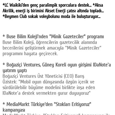
*LC Waikiki'den genç paralimpik sporculara destek... *Aksa
Facebook
Akrilik, enerji iş birimini Akset Enerji çatısı altında topladı...
*Beymen Club sokak voleybolunu moda ile buluşturuyor...
Twitter
Google Plus
* Buse Bilim Koleji'nden "Minik Gazeteciler" programı
© 2026 TÜM HAKLARI SAKLIDIR
Buse Bilim Koleji, öğrencilerin gazetecilik alanında
becerilerini geliştirmek amacıyla "Minik Gazeteciler"
programını hayata geçirecek.
* Boğaziçi Ventures, Güney Koreli oyun girişimi IDaNote'a
yatırım yaptı
Boğaziçi Ventures Üst Yöneticisi (CEO) Barış
Özistek: "Mobil oyun dünyasında özgün içerik ve
sürdürülebilir büyüme modelini birlikte inşa eden
IDaNote'a destek vermekten gurur duyuyoruz"
* MediaMarkt Türkiye'den "Stokları Eritiyoruz"
kampanyası