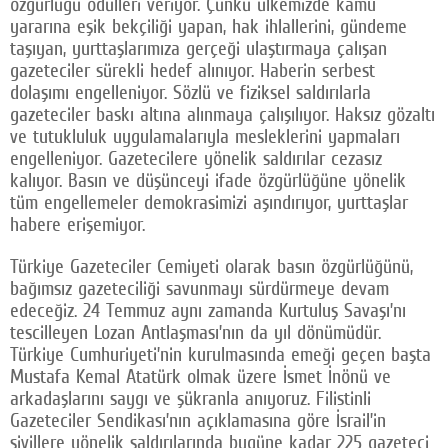
özgürlüğü ödülleri veriyor. Çünkü ülkemizde kamu
yararına eşik bekçiliği yapan, hak ihlallerini, gündeme
taşıyan, yurttaşlarımıza gerçeği ulaştırmaya çalışan
gazeteciler sürekli hedef alınıyor. Haberin serbest
dolaşımı engelleniyor. Sözlü ve fiziksel saldırılarla
gazeteciler baskı altına alınmaya çalışılıyor. Haksız gözaltı
ve tutukluluk uygulamalarıyla mesleklerini yapmaları
engelleniyor. Gazetecilere yönelik saldırılar cezasız
kalıyor. Basın ve düşünceyi ifade özgürlüğüne yönelik
tüm engellemeler demokrasimizi aşındırıyor, yurttaşlar
habere erişemiyor.
Türkiye Gazeteciler Cemiyeti olarak basın özgürlüğünü,
bağımsız gazeteciliği savunmayı sürdürmeye devam
edeceğiz. 24 Temmuz aynı zamanda Kurtuluş Savaşı’nı
tescilleyen Lozan Antlaşması’nın da yıl dönümüdür.
Türkiye Cumhuriyeti’nin kurulmasında emeği geçen başta
Mustafa Kemal Atatürk olmak üzere İsmet İnönü ve
arkadaşlarını saygı ve şükranla anıyoruz. Filistinli
Gazeteciler Sendikası’nın açıklamasına göre İsrail’in
sivillere yönelik saldırılarında bugüne kadar 225 gazeteci