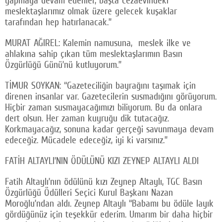
meslektaşlarımız olmak üzere gelecek kuşaklar
tarafından hep hatırlanacak.”
MURAT AĞIREL: Kalemin namusuna, meslek ilke ve
ahlakına sahip çıkan tüm meslektaşlarımın Basın
Özgürlüğü Günü’nü kutluyorum.”
TİMUR SOYKAN: “Gazeteciliğin bayrağını taşımak için
direnen insanlar var. Gazetecilerin susmadığını görüyorum.
Hiçbir zaman susmayacağımızı biliyorum. Bu da onlara
dert olsun. Her zaman kuyruğu dik tutacağız.
Korkmayacağız, sonuna kadar gerçeği savunmaya devam
edeceğiz. Mücadele edeceğiz, iyi ki varsınız.”
FATİH ALTAYLI’NIN ÖDÜLÜNÜ KIZI ZEYNEP ALTAYLI ALDI
Fatih Altaylı’nın ödülünü kızı Zeynep Altaylı, TGC Basın
Özgürlüğü Ödülleri Seçici Kurul Başkanı Nazan
Moroğlu’ndan aldı. Zeynep Altaylı “Babamı bu ödüle layık
gördüğünüz için teşekkür ederim. Umarım bir daha hiçbir