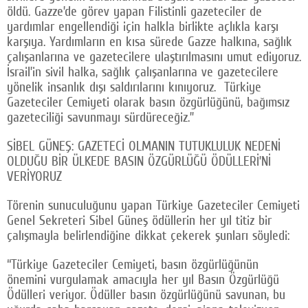
öldü. Gazze’de görev yapan Filistinli gazeteciler de
yardımlar engellendiği için halkla birlikte açlıkla karşı
karşıya. Yardımların en kısa sürede Gazze halkına, sağlık
çalışanlarına ve gazetecilere ulaştırılmasını umut ediyoruz.
İsrail’in sivil halka, sağlık çalışanlarına ve gazetecilere
yönelik insanlık dışı saldırılarını kınıyoruz. Türkiye
Gazeteciler Cemiyeti olarak basın özgürlüğünü, bağımsız
gazeteciliği savunmayı sürdüreceğiz.”
SİBEL GÜNEŞ: GAZETECİ OLMANIN TUTUKLULUK NEDENİ
OLDUĞU BİR ÜLKEDE BASIN ÖZGÜRLÜĞÜ ÖDÜLLERİ’Nİ
VERİYORUZ
Törenin sunuculuğunu yapan Türkiye Gazeteciler Cemiyeti
Genel Sekreteri Sibel Güneş ödüllerin her yıl titiz bir
çalışmayla belirlendiğine dikkat çekerek şunları söyledi:
“Türkiye Gazeteciler Cemiyeti, basın özgürlüğünün
önemini vurgulamak amacıyla her yıl Basın Özgürlüğü
Ödülleri veriyor. Ödüller basın özgürlüğünü savunan, bu