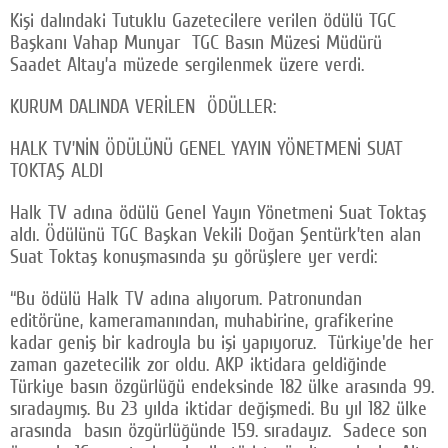
Kişi dalındaki Tutuklu Gazetecilere verilen ödülü TGC
Başkanı Vahap Munyar TGC Basın Müzesi Müdürü
Saadet Altay’a müzede sergilenmek üzere verdi.
KURUM DALINDA VERİLEN ÖDÜLLER:
HALK TV’NİN ÖDÜLÜNÜ GENEL YAYIN YÖNETMENİ SUAT
TOKTAŞ ALDI
Halk TV adına ödülü Genel Yayın Yönetmeni Suat Toktaş
aldı. Ödülünü TGC Başkan Vekili Doğan Şentürk’ten alan
Suat Toktaş konuşmasında şu görüşlere yer verdi:
“Bu ödülü Halk TV adına alıyorum. Patronundan
editörüne, kameramanından, muhabirine, grafikerine
kadar geniş bir kadroyla bu işi yapıyoruz. Türkiye'de her
zaman gazetecilik zor oldu. AKP iktidara geldiğinde
Türkiye basın özgürlüğü endeksinde 182 ülke arasında 99.
sıradaymış. Bu 23 yılda iktidar değişmedi. Bu yıl 182 ülke
arasında basın özgürlüğünde 159. sıradayız. Sadece son