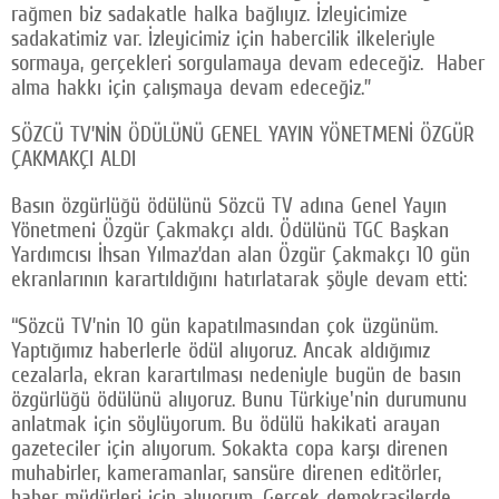
rağmen biz sadakatle halka bağlıyız. İzleyicimize
sadakatimiz var. İzleyicimiz için habercilik ilkeleriyle
sormaya, gerçekleri sorgulamaya devam edeceğiz. Haber
alma hakkı için çalışmaya devam edeceğiz.”
SÖZCÜ TV’NİN ÖDÜLÜNÜ GENEL YAYIN YÖNETMENİ ÖZGÜR
ÇAKMAKÇI ALDI
Basın özgürlüğü ödülünü Sözcü TV adına Genel Yayın
Yönetmeni Özgür Çakmakçı aldı. Ödülünü TGC Başkan
Yardımcısı İhsan Yılmaz’dan alan Özgür Çakmakçı 10 gün
ekranlarının karartıldığını hatırlatarak şöyle devam etti:
“Sözcü TV’nin 10 gün kapatılmasından çok üzgünüm.
Yaptığımız haberlerle ödül alıyoruz. Ancak aldığımız
cezalarla, ekran karartılması nedeniyle bugün de basın
özgürlüğü ödülünü alıyoruz. Bunu Türkiye'nin durumunu
anlatmak için söylüyorum. Bu ödülü hakikati arayan
gazeteciler için alıyorum. Sokakta copa karşı direnen
muhabirler, kameramanlar, sansüre direnen editörler,
haber müdürleri için alıyorum. Gerçek demokrasilerde