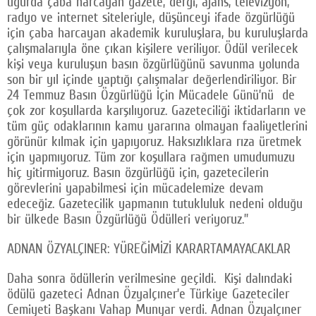
uğurda çaba harcayan gazete, dergi, ajans, televizyon,
radyo ve internet siteleriyle, düşünceyi ifade özgürlüğü
için çaba harcayan akademik kuruluşlara, bu kuruluşlarda
çalışmalarıyla öne çıkan kişilere veriliyor. Ödül verilecek
kişi veya kuruluşun basın özgürlüğünü savunma yolunda
son bir yıl içinde yaptığı çalışmalar değerlendiriliyor. Bir
24 Temmuz Basın Özgürlüğü İçin Mücadele Günü’nü de
çok zor koşullarda karşılıyoruz. Gazeteciliği iktidarların ve
tüm güç odaklarının kamu yararına olmayan faaliyetlerini
görünür kılmak için yapıyoruz. Haksızlıklara rıza üretmek
için yapmıyoruz. Tüm zor koşullara rağmen umudumuzu
hiç yitirmiyoruz. Basın özgürlüğü için, gazetecilerin
görevlerini yapabilmesi için mücadelemize devam
edeceğiz. Gazetecilik yapmanın tutukluluk nedeni olduğu
bir ülkede Basın Özgürlüğü Ödülleri veriyoruz.”
ADNAN ÖZYALÇINER: YÜREĞİMİZİ KARARTAMAYACAKLAR
Daha sonra ödüllerin verilmesine geçildi. Kişi dalındaki
ödülü gazeteci Adnan Özyalçıner’e Türkiye Gazeteciler
Cemiyeti Başkanı Vahap Munyar verdi. Adnan Özyalçıner