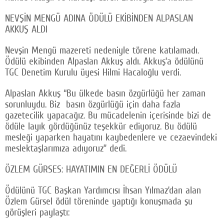
NEVŞİN MENGÜ ADINA ÖDÜLÜ EKİBİNDEN ALPASLAN
AKKUŞ ALDI
Nevşin Mengü mazereti nedeniyle törene katılamadı.
Ödülü ekibinden Alpaslan Akkuş aldı. Akkuş’a ödülünü
TGC Denetim Kurulu üyesi Hilmi Hacaloğlu verdi.
Alpaslan Akkuş “Bu ülkede basın özgürlüğü her zaman
sorunluydu. Biz basın özgürlüğü için daha fazla
gazetecilik yapacağız. Bu mücadelenin içerisinde bizi de
ödüle layık gördüğünüz teşekkür ediyoruz. Bu ödülü
mesleği yaparken hayatını kaybedenlere ve cezaevindeki
meslektaşlarımıza adıyoruz” dedi.
ÖZLEM GÜRSES: HAYATIMIN EN DEĞERLİ ÖDÜLÜ
Ödülünü TGC Başkan Yardımcısı İhsan Yılmaz’dan alan
Özlem Gürsel ödül töreninde yaptığı konuşmada şu
görüşleri paylaştı: