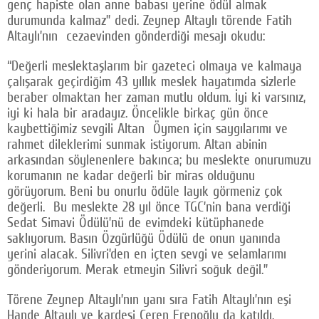
genç hapiste olan anne babası yerine ödül almak
durumunda kalmaz” dedi. Zeynep Altaylı törende Fatih
Altaylı’nın cezaevinden gönderdiği mesajı okudu:
“Değerli meslektaşlarım bir gazeteci olmaya ve kalmaya
çalışarak geçirdiğim 43 yıllık meslek hayatımda sizlerle
beraber olmaktan her zaman mutlu oldum. İyi ki varsınız,
iyi ki hala bir aradayız. Öncelikle birkaç gün önce
kaybettiğimiz sevgili Altan Öymen için saygılarımı ve
rahmet dileklerimi sunmak istiyorum. Altan abinin
arkasından söylenenlere bakınca; bu meslekte onurumuzu
korumanın ne kadar değerli bir miras olduğunu
görüyorum. Beni bu onurlu ödüle layık görmeniz çok
değerli. Bu meslekte 28 yıl önce TGC’nin bana verdiği
Sedat Simavi Ödülü’nü de evimdeki kütüphanede
saklıyorum. Basın Özgürlüğü Ödülü de onun yanında
yerini alacak. Silivri’den en içten sevgi ve selamlarımı
gönderiyorum. Merak etmeyin Silivri soğuk değil.”
Törene Zeynep Altaylı’nın yanı sıra Fatih Altaylı’nın eşi
Hande Altaylı ve kardeşi Ceren Erenoğlu da katıldı.