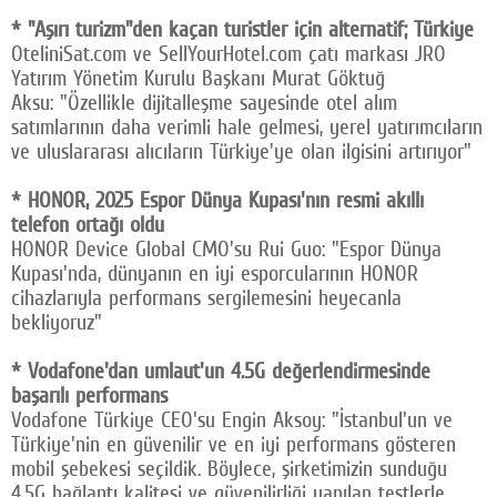
* "Aşırı turizm"den kaçan turistler için alternatif; Türkiye
OteliniSat.com ve SellYourHotel.com çatı markası JRO
Yatırım Yönetim Kurulu Başkanı Murat Göktuğ
Aksu: "Özellikle dijitalleşme sayesinde otel alım
satımlarının daha verimli hale gelmesi, yerel yatırımcıların
ve uluslararası alıcıların Türkiye'ye olan ilgisini artırıyor"
* HONOR, 2025 Espor Dünya Kupası'nın resmi akıllı
telefon ortağı oldu
HONOR Device Global CMO'su Rui Guo: "Espor Dünya
Kupası'nda, dünyanın en iyi esporcularının HONOR
cihazlarıyla performans sergilemesini heyecanla
bekliyoruz"
* Vodafone'dan umlaut'un 4.5G değerlendirmesinde
başarılı performans
Vodafone Türkiye CEO'su Engin Aksoy: "İstanbul'un ve
Türkiye'nin en güvenilir ve en iyi performans gösteren
mobil şebekesi seçildik. Böylece, şirketimizin sunduğu
4.5G bağlantı kalitesi ve güvenilirliği yapılan testlerle