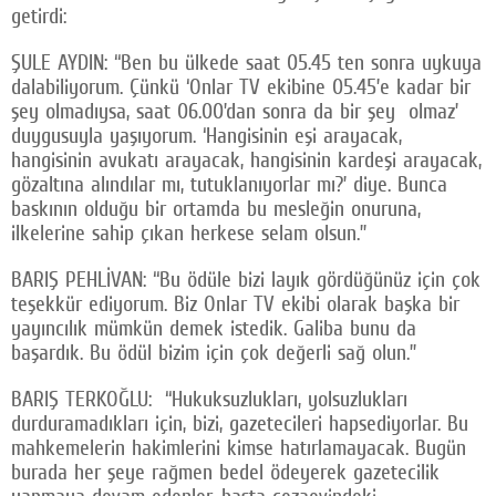
getirdi:
ŞULE AYDIN: “Ben bu ülkede saat 05.45 ten sonra uykuya
dalabiliyorum. Çünkü ‘Onlar TV ekibine 05.45’e kadar bir
şey olmadıysa, saat 06.00’dan sonra da bir şey olmaz’
duygusuyla yaşıyorum. ‘Hangisinin eşi arayacak,
hangisinin avukatı arayacak, hangisinin kardeşi arayacak,
gözaltına alındılar mı, tutuklanıyorlar mı?’ diye. Bunca
baskının olduğu bir ortamda bu mesleğin onuruna,
ilkelerine sahip çıkan herkese selam olsun.”
BARIŞ PEHLİVAN: “Bu ödüle bizi layık gördüğünüz için çok
teşekkür ediyorum. Biz Onlar TV ekibi olarak başka bir
yayıncılık mümkün demek istedik. Galiba bunu da
başardık. Bu ödül bizim için çok değerli sağ olun.”
BARIŞ TERKOĞLU: “Hukuksuzlukları, yolsuzlukları
durduramadıkları için, bizi, gazetecileri hapsediyorlar. Bu
mahkemelerin hakimlerini kimse hatırlamayacak. Bugün
burada her şeye rağmen bedel ödeyerek gazetecilik
yapmaya devam edenler, başta cezaevindeki