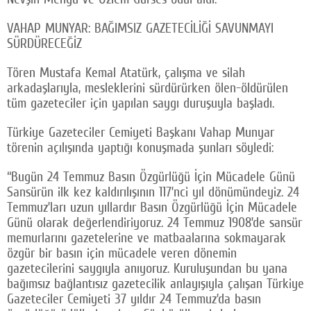
VAHAP MUNYAR: BAĞIMSIZ GAZETECİLİĞİ SAVUNMAYI
SÜRDÜRECEĞİZ
Tören Mustafa Kemal Atatürk, çalışma ve silah
arkadaşlarıyla, mesleklerini sürdürürken ölen-öldürülen
tüm gazeteciler için yapılan saygı duruşuyla başladı.
Türkiye Gazeteciler Cemiyeti Başkanı Vahap Munyar
törenin açılışında yaptığı konuşmada şunları söyledi:
“Bugün 24 Temmuz Basın Özgürlüğü İçin Mücadele Günü
Sansürün ilk kez kaldırılışının 117’nci yıl dönümündeyiz. 24
Temmuz’ları uzun yıllardır Basın Özgürlüğü İçin Mücadele
Günü olarak değerlendiriyoruz. 24 Temmuz 1908’de sansür
memurlarını gazetelerine ve matbaalarına sokmayarak
özgür bir basın için mücadele veren dönemin
gazetecilerini saygıyla anıyoruz. Kuruluşundan bu yana
bağımsız bağlantısız gazetecilik anlayışıyla çalışan Türkiye
Gazeteciler Cemiyeti 37 yıldır 24 Temmuz’da basın