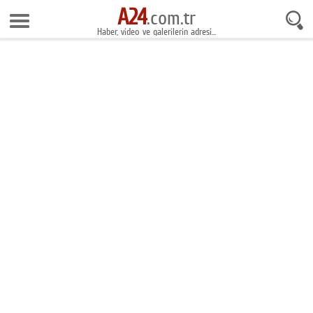
A24
6 Ağustos 2026 13:25:30
.com.tr
Haber, video ve galerilerin adresi...
Anasayfa
Foto Galeri
Gazeteler
Video Galeri
Gündem
Ekonomi
Yaşam
Magazin
Teknoloji
Spor