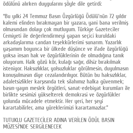
ödülünü alırken duygularını şöyle dile getirdi:
“Bu yılki 24 Temmuz Basın Özgürlüğü Ödülü'nün 72 yıldır
kalemi elinden bırakmayan bir yazara, yani bana verilmiş
olmasından dolayı çok mutluyum. Türkiye Gazeteciler
Cemiyeti ile değerlendirmeyi yapan seçici kuruldaki
arkadaşlarıma candan teşekkürlerimi sunarım. Yazarlık
yaşamım boyunca bir ülkede düşünce ve ifade özgürlüğü
yoksa insan hak ve özgürlüklerinin de olmadığına tanık
oluyorum. Halk gözü kör, kulağı sağır, dilsiz bırakılmak
isteniyor. Haksızlıklar, yolsuzluklar görülmesin, duyulmasın
konuşulmasın diye cezalandırılıyor. Bütün bu haksızlıklar,
adaletsizlikler karşısında tek silahımız halka güvenmek;
basın-yayın meslek örgütleri, sanat-edebiyat kurumları ile
birlikte sesimizi yükselterek demokrasi ve özgürlükler
yolunda mücadele etmektir. Her yeri, her şeyi
karartabilirler, ama yüreklerimizi karartamazlar.”
TUTUKLU GAZETECİLER ADINA VERİLEN ÖDÜL BASIN
MÜZESİ’NDE SERGİLENECEK