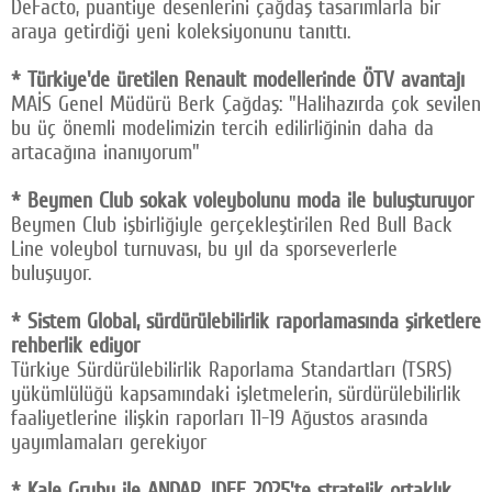
DeFacto, puantiye desenlerini çağdaş tasarımlarla bir
araya getirdiği yeni koleksiyonunu tanıttı.
* Türkiye'de üretilen Renault modellerinde ÖTV avantajı
MAİS Genel Müdürü Berk Çağdaş: "Halihazırda çok sevilen
bu üç önemli modelimizin tercih edilirliğinin daha da
artacağına inanıyorum"
* Beymen Club sokak voleybolunu moda ile buluşturuyor
Beymen Club işbirliğiyle gerçekleştirilen Red Bull Back
Line voleybol turnuvası, bu yıl da sporseverlerle
buluşuyor.
* Sistem Global, sürdürülebilirlik raporlamasında şirketlere
rehberlik ediyor
Türkiye Sürdürülebilirlik Raporlama Standartları (TSRS)
yükümlülüğü kapsamındaki işletmelerin, sürdürülebilirlik
faaliyetlerine ilişkin raporları 11-19 Ağustos arasında
yayımlamaları gerekiyor
* Kale Grubu ile ANDAR, IDEF 2025'te stratejik ortaklık