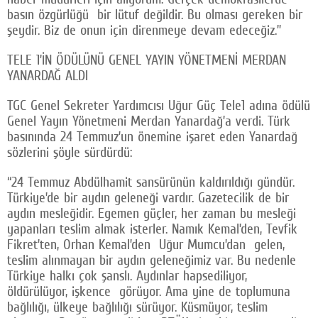
basın özgürlüğü bir lütuf değildir. Bu olması gereken bir
şeydir. Biz de onun için direnmeye devam edeceğiz.”
TELE 1’İN ÖDÜLÜNÜ GENEL YAYIN YÖNETMENİ MERDAN
YANARDAĞ ALDI
TGC Genel Sekreter Yardımcısı Uğur Güç Tele1 adına ödülü
Genel Yayın Yönetmeni Merdan Yanardağ’a verdi. Türk
basınında 24 Temmuz’un önemine işaret eden Yanardağ
sözlerini şöyle sürdürdü:
“24 Temmuz Abdülhamit sansürünün kaldırıldığı gündür.
Türkiye’de bir aydın geleneği vardır. Gazetecilik de bir
aydın mesleğidir. Egemen güçler, her zaman bu mesleği
yapanları teslim almak isterler. Namık Kemal’den, Tevfik
Fikret’ten, Orhan Kemal’den Uğur Mumcu’dan gelen,
teslim alınmayan bir aydın geleneğimiz var. Bu nedenle
Türkiye halkı çok şanslı. Aydınlar hapsediliyor,
öldürülüyor, işkence görüyor. Ama yine de toplumuna
bağlılığı, ülkeye bağlılığı sürüyor. Küsmüyor, teslim