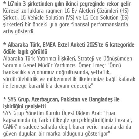
* LG'nin 3 şirketinden yılın ikinci çeyreğinde rekor gelir
Küresel zorluklara rağmen LG Ev Aletleri Çözümleri (HS)
Şirketi, LG Vehicle Solution (VS) ve LG Eco Solution (ES)
şirketleri bir önceki yıla göre finansal performanslarda
artış gösterdi
* Albaraka Türk, EMEA Extel Anketi 2025'te 6 kategoride
ödüle layık görüldü
Albaraka Türk Yatırımcı İlişkileri, Strateji ve Dönüşümden
Sorumlu Genel Müdür Yardımcısı Ömer Emeç: "Öncü
bankacılık vizyonumuz doğrultusunda, şeffaflık,
sürdürülebilirlik ve mükemmellik ilkelerimize bağlı kalarak
ilerlemeye kararlılıkla devam edeceğiz"
* SYS Grup, Azerbaycan, Pakistan ve Bangladeş ile
işbirliğini genişletti
SYS Grup Yönetim Kurulu Üyesi Didem Aral: "Fuar
kapsamında üç farklı ülkeyle gerçekleştirdiğimiz imzalar,
CANiK'in sadece sahada değil, karar verici masalarda da
güven duyulan bir marka olduğunu gösteriyor"