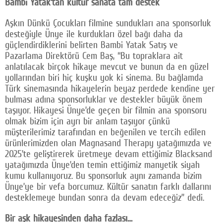
Bambi Yatak’tan kültür sanata tam destek
Aşkın Dünkü Çocukları filmine sundukları ana sponsorluk
desteğiyle Ünye ile kurdukları özel bağı daha da
güçlendirdiklerini belirten Bambi Yatak Satış ve
Pazarlama Direktörü Cem Baş, “Bu topraklara ait
anlatılacak birçok hikaye mevcut ve bunun da en güzel
yollarından biri hiç kuşku yok ki sinema. Bu bağlamda
Türk sinemasında hikayelerin beyaz perdede kendine yer
bulması adına sponsorluklar ve destekler büyük önem
taşıyor. Hikayesi Ünye’de geçen bir filmin ana sponsoru
olmak bizim için ayrı bir anlam taşıyor çünkü
müşterilerimiz tarafından en beğenilen ve tercih edilen
ürünlerimizden olan Magnasand Therapy yatağımızda ve
2025’te geliştirerek üretmeye devam ettiğimiz Blacksand
yatağımızda Ünye’den temin ettiğimiz manyetik siyah
kumu kullanıyoruz. Bu sponsorluk aynı zamanda bizim
Ünye’ye bir vefa borcumuz. Kültür sanatın farklı dallarını
desteklemeye bundan sonra da devam edeceğiz” dedi.
Bir aşk hikayesinden daha fazlası…