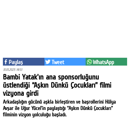
Eğitim
Medya
Politika
Dünya
Bilim
Paylaş
Tweet
WhatsApp
Kültür-sanat
31.01.2025 14:53
Bambi Yatak'ın ana sponsorluğunu
Sağlık
üstlendiği “Aşkın Dünkü Çocukları” filmi
vizyona girdi
Yazarlar
Arkadaşlığın gücünü aşkla birleştiren ve başrollerini Hülya
Künye
Avşar ile Uğur Yücel’in paylaştığı “Aşkın Dünkü Çocukları”
filminin vizyon yolculuğu başladı.
İletişim
A24 SOSYAL MEDYA