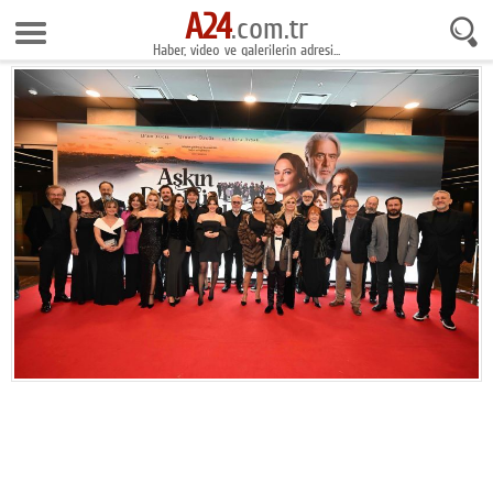
A24
10 Ağustos 2026 6:45:54
.com.tr
Haber, video ve galerilerin adresi...
Anasayfa
Foto Galeri
Gazeteler
Video Galeri
Gündem
Ekonomi
Yaşam
Magazin
Teknoloji
Spor