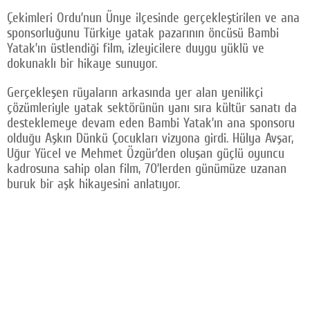
Facebook
Çekimleri Ordu’nun Ünye ilçesinde gerçekleştirilen ve ana
sponsorluğunu Türkiye yatak pazarının öncüsü Bambi
Twitter
Yatak’ın üstlendiği film, izleyicilere duygu yüklü ve
dokunaklı bir hikaye sunuyor.
Google Plus
Gerçekleşen rüyaların arkasında yer alan yenilikçi
© 2026 TÜM HAKLARI SAKLIDIR
çözümleriyle yatak sektörünün yanı sıra kültür sanatı da
desteklemeye devam eden Bambi Yatak’ın ana sponsoru
olduğu Aşkın Dünkü Çocukları vizyona girdi. Hülya Avşar,
Uğur Yücel ve Mehmet Özgür’den oluşan güçlü oyuncu
kadrosuna sahip olan film, 70’lerden günümüze uzanan
buruk bir aşk hikayesini anlatıyor.