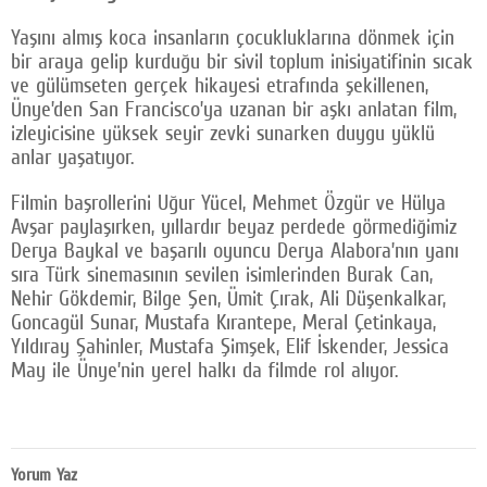
Yaşını almış koca insanların çocukluklarına dönmek için
bir araya gelip kurduğu bir sivil toplum inisiyatifinin sıcak
ve gülümseten gerçek hikayesi etrafında şekillenen,
Ünye’den San Francisco’ya uzanan bir aşkı anlatan film,
izleyicisine yüksek seyir zevki sunarken duygu yüklü
anlar yaşatıyor.
Filmin başrollerini Uğur Yücel, Mehmet Özgür ve Hülya
Avşar paylaşırken, yıllardır beyaz perdede görmediğimiz
Derya Baykal ve başarılı oyuncu Derya Alabora’nın yanı
sıra Türk sinemasının sevilen isimlerinden Burak Can,
Nehir Gökdemir, Bilge Şen, Ümit Çırak, Ali Düşenkalkar,
Goncagül Sunar, Mustafa Kırantepe, Meral Çetinkaya,
Yıldıray Şahinler, Mustafa Şimşek, Elif İskender, Jessica
May ile Ünye’nin yerel halkı da filmde rol alıyor.
Yorum Yaz