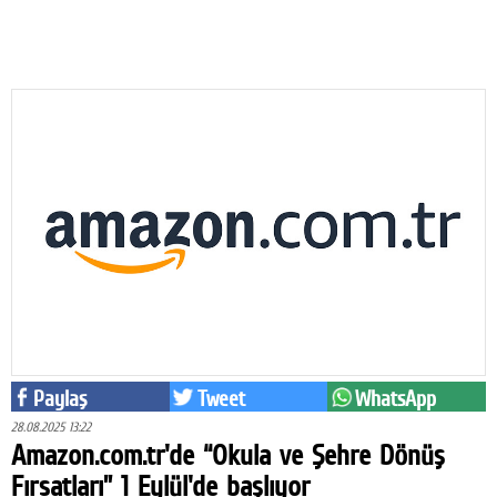
Eğitim
Medya
Politika
Dünya
Bilim
Kültür-sanat
Sağlık
Yazarlar
Paylaş
Tweet
WhatsApp
Künye
28.08.2025 13:22
İletişim
Amazon.com.tr'de “Okula ve Şehre Dönüş
Fırsatları” 1 Eylül'de başlıyor
A24 SOSYAL MEDYA