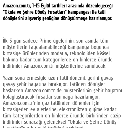
Amazon.com.tr, 1–15 Eylül tarihleri arasında düzenleyeceği
Facebook
“Okula ve Şehre Dönüş Fırsatları” kampanyası ile tatil
dönüşlerini alışveriş şenliğine dönüştürmeye hazırlanıyor.
Twitter
Google Plus
İlk 5 gün sadece Prime üyelerinin, sonrasında tüm
© 2026 TÜM HAKLARI SAKLIDIR
müşterilerin faydalanabileceği kampanya boyunca
kırtasiye ürünlerinden modaya, teknolojiden kişisel
bakıma kadar tüm kategorilerde on binlerce üründe
indirimler Amazon.com.tr müşterilerine sunulacak.
Yazın sona ermesiyle uzun tatil dönemi, yerini yavaş
yavaş şehir hayatına bırakıyor. Tatilden dönüşler
başlarken Amazon.com.tr de müşterilerinin şehir hayatını
kolaylaştıracak fırsatlar sunmaya hazırlanıyor.
Amazon.com.tr'nin yaz tatilinden dönenler için
kırtasiyeden ev aletlerine, elektronikten giyime kadar
tüm kategorilerden on binlerce üründe birbirinden cazip
indirimler sunacağı geleneksel “Okula ve Şehre Dönüş