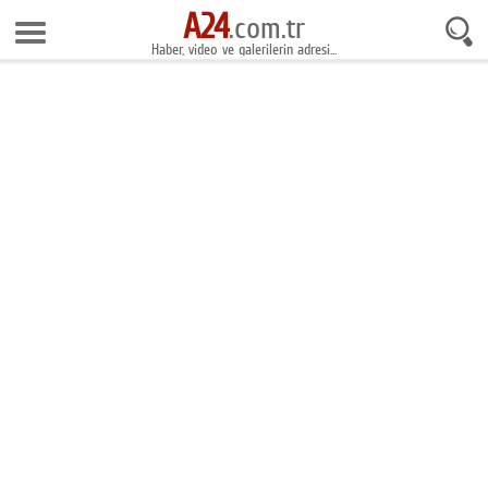
A24
7 Ağustos 2026 15:08:18
.com.tr
Haber, video ve galerilerin adresi...
Anasayfa
Foto Galeri
Gazeteler
Video Galeri
Gündem
Ekonomi
Yaşam
Magazin
Teknoloji
Spor