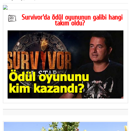
Survivor'da ödül oyununun galibi hangi
takım oldu?