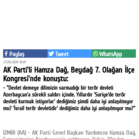
Eğitim
Medya
Politika
Dünya
Paylaş
Tweet
WhatsApp
Bilim
27.09.2020 16:01
AK Parti'li Hamza Dağ, Beydağ 7. Olağan İlçe
Kültür-sanat
Kongresi'nde konuştu:
Sağlık
- "Devlet demeye dilimizin varmadığı bir terör devleti
Azerbaycan'a sürekli saldırı içinde. Yıllardır 'Suriye'de terör
Yazarlar
devleti kurmak istiyorlar' dediğimiz şimdi daha iyi anlaşılmıyor
mu? 'İsrail terör devletidir' dediğimiz daha iyi anlaşılmıyor mu?"
Künye
İletişim
İZMİR (AA) - AK Parti Genel Başkan Yardımcısı Hamza Dağ,
A24 SOSYAL MEDYA