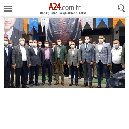
A24
8 Ağustos 2026 18:30:22
.com.tr
Haber, video ve galerilerin adresi...
Anasayfa
Foto Galeri
Gazeteler
Video Galeri
Gündem
Ekonomi
Yaşam
Magazin
Teknoloji
Spor