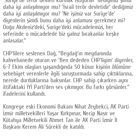
'Suriye'de terör devleti kurmak istiyorlar' dediğimiz şimdi
daha iyi anlaşılmıyor mu? 'İsrail terör devletidir' dediğimiz
daha iyi anlaşılmıyor mu? 'Ne işimiz var Suriye'de'
diyenlerin şimdi bunu daha iyi anlaması gerekmez mi?
Doğu Akdeniz'deki, Suriye'deki mücadelemizi, her
seferinde o mücadelede biz yalnız bırakanlar keşke
anlasalar."
CHP'lilere seslenen Dağ, "Beydağ'ın meydanında
kahvehanede oturan ve 'Ben dededen CHP'liyim' diyenler,
6-7 Ekim olayları yaşandığında 50 küsur kişinin ölümüne
sebebiyet verenlerle ilgili soruşturmada sahip çıktıklarına,
nerede durduklarına baksınlar. CHP sahip çıkarken aynı
ittifaktaki İYİ Parti'den ses çıkmıyor. Bu farkı görsünler."
ifadelerini kullandı.
Kongreye eski Ekonomi Bakanı Nihat Zeybekci, AK Parti
İzmir milletvekilleri Yaşar Kırkpınar, Necip Nasır ve
Kütahya Milletvekili Ahmet Tan ile AK Parti İzmir İl
Başkanı Kerem Ali Sürekli de katıldı.