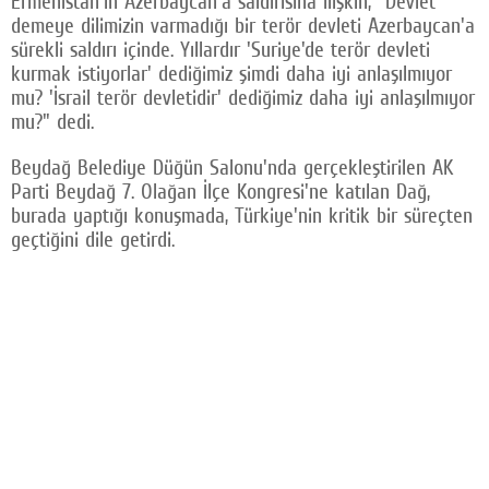
Ermenistan'ın Azerbaycan'a saldırısına ilişkin, "Devlet
demeye dilimizin varmadığı bir terör devleti Azerbaycan'a
Facebook
sürekli saldırı içinde. Yıllardır 'Suriye'de terör devleti
Twitter
kurmak istiyorlar' dediğimiz şimdi daha iyi anlaşılmıyor
mu? 'İsrail terör devletidir' dediğimiz daha iyi anlaşılmıyor
Google Plus
mu?" dedi.
© 2026 TÜM HAKLARI SAKLIDIR
Beydağ Belediye Düğün Salonu'nda gerçekleştirilen AK
Parti Beydağ 7. Olağan İlçe Kongresi'ne katılan Dağ,
burada yaptığı konuşmada, Türkiye'nin kritik bir süreçten
geçtiğini dile getirdi.