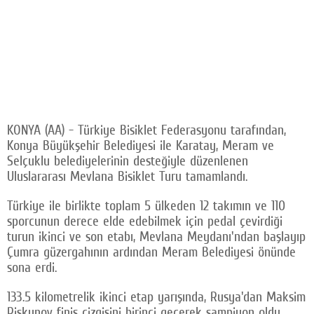
KONYA (AA) - Türkiye Bisiklet Federasyonu tarafından,
Konya Büyükşehir Belediyesi ile Karatay, Meram ve
Selçuklu belediyelerinin desteğiyle düzenlenen
Uluslararası Mevlana Bisiklet Turu tamamlandı.
Türkiye ile birlikte toplam 5 ülkeden 12 takımın ve 110
sporcunun derece elde edebilmek için pedal çevirdiği
turun ikinci ve son etabı, Mevlana Meydanı'ndan başlayıp
Çumra güzergahının ardından Meram Belediyesi önünde
sona erdi.
133.5 kilometrelik ikinci etap yarışında, Rusya'dan Maksim
Piskunov finiş çizgisini birinci geçerek şampiyon oldu.